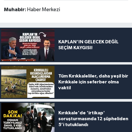
Muhabir:
Haber Merkezi
KAPLAN’IN GELECEK DEĞİL
SEÇİM KAYGISI!
Tüm Kırıkkaleliler, daha yeşil bir
Kırıkkale için seferber olma
vakti!
Kırıkkale'de 'irtikap'
soruşturmasında 12 şüpheliden
5’i tutuklandı