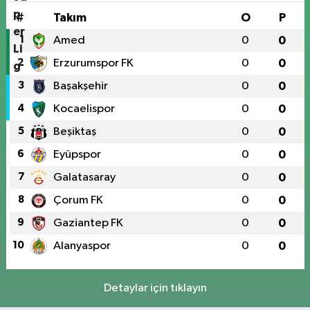
#
Takım
O
P
1
Amed
0
0
2
Erzurumspor FK
0
0
3
Başakşehir
0
0
4
Kocaelispor
0
0
5
Beşiktaş
0
0
6
Eyüpspor
0
0
7
Galatasaray
0
0
8
Çorum FK
0
0
9
Gaziantep FK
0
0
10
Alanyaspor
0
0
Detaylar için tıklayın