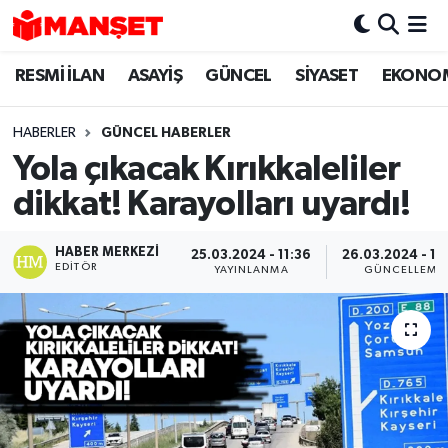
RESMİ İLAN
ASAYİŞ
GÜNCEL
SİYASET
EKONO
Hava Durumu
Trafik Durumu
HABERLER
GÜNCEL HABERLER
Yola çıkacak Kırıkkaleliler
Süper Lig Puan Durumu ve Fikstür
dikkat! Karayolları uyardı!
Tüm Manşetler
HABER MERKEZI
25.03.2024 - 11:36
26.03.2024 - 13
EDITÖR
YAYINLANMA
GÜNCELLEME
Son Dakika Haberleri
Haber Arşivi