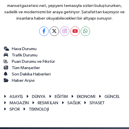
mansetgazetesi.net, yepyeni temasıyla sizleri buluştururken,
sadelik ve modernizmi bir araya getiriyor. Şatafattan kaçınıyor ve
insanlara haber okuyabilecekleri bir altyapı sunuyor.
Hava Durumu
Trafik Durumu
Puan Durumu ve Fikstür
Tüm Manşetler
Son Dakika Haberleri
Haber Arşivi
ASAYİŞ
DÜNYA
EĞİTİM
EKONOMİ
GÜNCEL
MAGAZİN
RESMİ İLAN
SAĞLIK
SİYASET
SPOR
TEKNOLOJİ