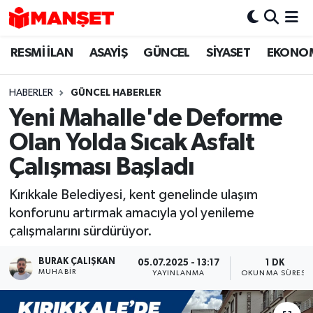
RESMİ İLAN
ASAYİŞ
GÜNCEL
SİYASET
EKONO
Hava Durumu
Trafik Durumu
HABERLER
GÜNCEL HABERLER
Yeni Mahalle'de Deforme
Süper Lig Puan Durumu ve Fikstür
Olan Yolda Sıcak Asfalt
Tüm Manşetler
Çalışması Başladı
Kırıkkale Belediyesi, kent genelinde ulaşım
Son Dakika Haberleri
konforunu artırmak amacıyla yol yenileme
çalışmalarını sürdürüyor.
Haber Arşivi
BURAK ÇALIŞKAN
05.07.2025 - 13:17
1 DK
MUHABIR
YAYINLANMA
OKUNMA SÜRESI