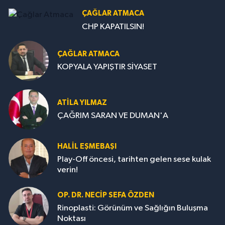
ÇAĞLAR ATMACA
CHP KAPATILSIN!
ÇAĞLAR ATMACA
KOPYALA YAPIŞTIR SİYASET
ATILA YILMAZ
ÇAĞRIM SARAN VE DUMAN'A
HALIL EŞMEBAŞI
Play-Off öncesi, tarihten gelen sese kulak
verin!
OP. DR. NECIP SEFA ÖZDEN
Rinoplasti: Görünüm ve Sağlığın Buluşma
Noktası