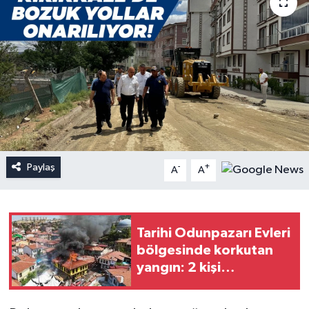
Paylaş
-
+
A
A
Tarihi Odunpazarı Evleri
bölgesinde korkutan
yangın: 2 kişi
dumandan etkilendi