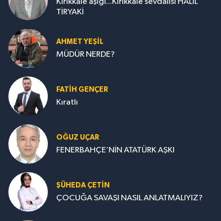
Kırıkkale aşığı...Kırıkkale sevdalısı HALİL
TİRYAKİ
AHMET YEŞİL
MÜDÜR NERDE?
FATIH GENÇER
Kıratlı
OĞUZ UÇAR
FENERBAHÇE’NİN ATATÜRK AŞKI
ŞÜHEDA ÇETİN
ÇOCUĞA SAVAŞI NASIL ANLATMALIYIZ?