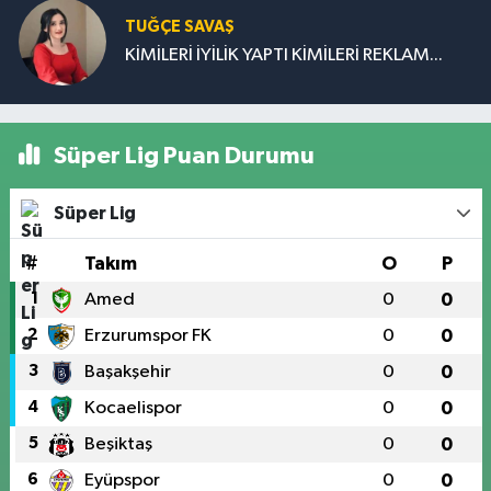
TUĞÇE SAVAŞ
KİMİLERİ İYİLİK YAPTI KİMİLERİ REKLAM...
Süper Lig Puan Durumu
Süper Lig
#
Takım
O
P
1
Amed
0
0
2
Erzurumspor FK
0
0
3
Başakşehir
0
0
4
Kocaelispor
0
0
5
Beşiktaş
0
0
6
Eyüpspor
0
0