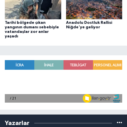
Tarihi bölgede çıkan
Anadolu Dostluk Rallisi
yangının dumanı sebebiyle
Niğde'ye geliyor
vatandaşlar zor anlar
yaşadı
Yazarlar