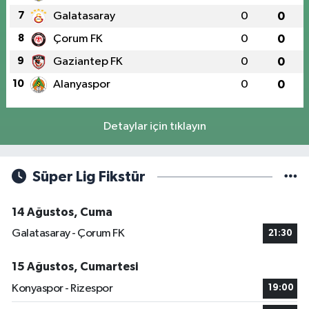
7
Galatasaray
0
0
8
Çorum FK
0
0
9
Gaziantep FK
0
0
10
Alanyaspor
0
0
Detaylar için tıklayın
Süper Lig Fikstür
14 Ağustos, Cuma
Galatasaray - Çorum FK
21:30
15 Ağustos, Cumartesi
Konyaspor - Rizespor
19:00