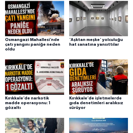
Osmangazi Mahallesi’nde
'Aşktan meşke' yolculuğu
çatı yangını paniğe neden
hat sanatına yansıttılar
oldu
Kırıkkale’de narkotik
Kırıkkale’de işletmelerde
madde operasyonu: 1
gıda denetimleri aralıksız
gözaltı
sürüyor