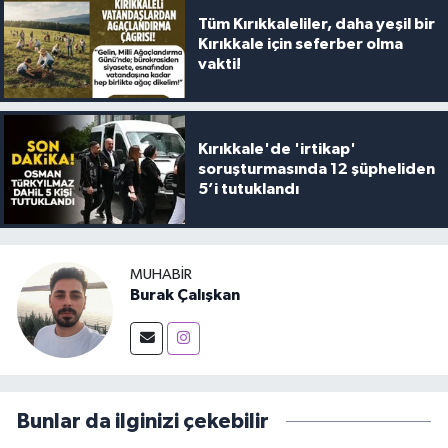
Tüm Kırıkkaleliler, daha yeşil bir
Kırıkkale için seferber olma
vakti!
Kırıkkale'de 'irtikap'
soruşturmasında 12 şüpheliden
5’i tutuklandı
MUHABIR
Burak Çalışkan
Bunlar da ilginizi çekebilir