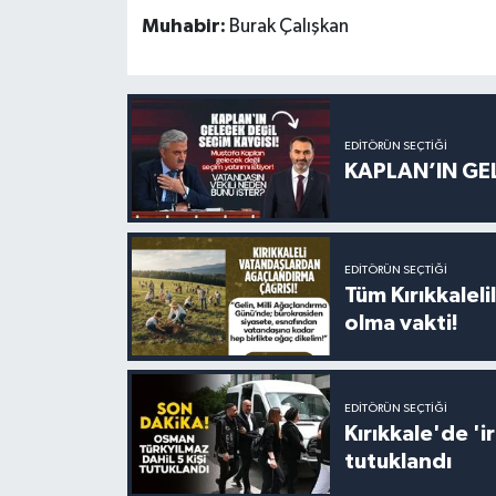
Muhabir:
Burak Çalışkan
EDITÖRÜN SEÇTIĞI
KAPLAN’IN GEL
EDITÖRÜN SEÇTIĞI
Tüm Kırıkkalelil
olma vakti!
EDITÖRÜN SEÇTIĞI
Kırıkkale'de '
tutuklandı