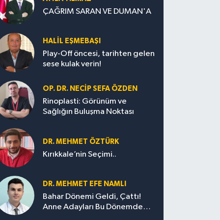
ÇAĞRIM SARAN VE DUMAN'A
HALIL EŞMEBAŞI
Play-Off öncesi, tarihten gelen
sese kulak verin!
OP. DR. NECIP SEFA ÖZDEN
Rinoplasti: Görünüm ve
Sağlığın Buluşma Noktası
DR. MEHMET ÖZTÜRK
Kırıkkale’nin Seçimi..
DR. MEHMET EFE NAMLI
Bahar Dönemi Geldi, Çattı!
Anne Adayları Bu Dönemde
Nelere Dikkat Etmeli?