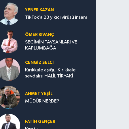
YENER KAZAN
TikTok’a 23 yıkıcı virüsü insanı
ÖMER KIVANÇ
SEÇİMİN TAVŞANLARI VE
KAPLUMBAĞA
CENGİZ SELCİ
Kırıkkale aşığı...Kırıkkale
sevdalısı HALİL TİRYAKİ
AHMET YEŞİL
MÜDÜR NERDE?
FATIH GENÇER