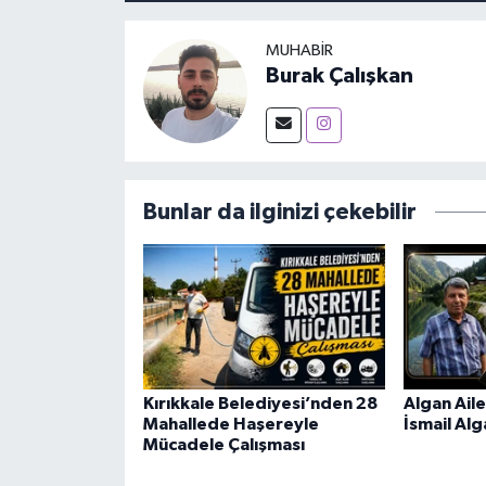
MUHABIR
Burak Çalışkan
Bunlar da ilginizi çekebilir
Kırıkkale Belediyesi’nden 28
Algan Aile
Mahallede Haşereyle
İsmail Alg
Mücadele Çalışması