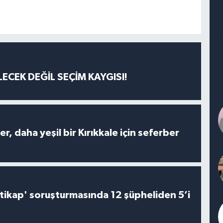
ECEK DEĞİL SEÇİM KAYGISI!
er, daha yeşil bir Kırıkkale için seferber
irtikap' soruşturmasında 12 şüpheliden 5’i