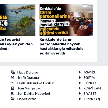
de tedavisi
Kırıkkale’de tarım
n Leylek yeniden
personellerine hayvan
lındı
hastalıklarıyla mücadele
eğitimi verildi
Hava Durumu
ASAYİŞ
Trafik Durumu
EĞİTİM
Puan Durumu ve Fikstür
GÜNCEL
Tüm Manşetler
RESMİ İLAN
Son Dakika Haberleri
SİYASET
Haber Arşivi
TEKNOLOJİ