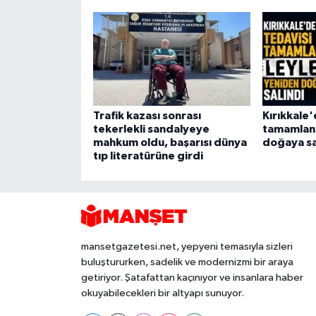
Trafik kazası sonrası
Kırıkkale'
tekerlekli sandalyeye
tamamlana
mahkum oldu, başarısı dünya
doğaya sa
tıp literatürüne girdi
mansetgazetesi.net, yepyeni temasıyla sizleri
buluştururken, sadelik ve modernizmi bir araya
getiriyor. Şatafattan kaçınıyor ve insanlara haber
okuyabilecekleri bir altyapı sunuyor.