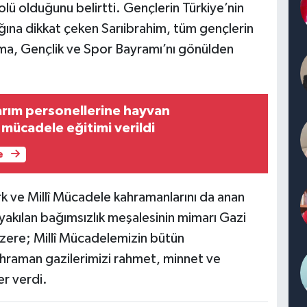
bolü olduğunu belirtti. Gençlerin Türkiye’nin
ına dikkat çeken Sarıibrahim, tüm gençlerin
nma, Gençlik ve Spor Bayramı’nı gönülden
tarım personellerine hayvan
a mücadele eğitimi verildi
e
 ve Millî Mücadele kahramanlarını da anan
yakılan bağımsızlık meşalesinin mimarı Gazi
zere; Millî Mücadelemizin bütün
kahraman gazilerimizi rahmet, minnet ve
er verdi.