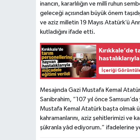
inancın, kararlılığın ve millî ruhun sem
geleceği açısından büyük önem taşıdığ
ve aziz milletin 19 Mayıs Atatürk’ü A
kutladığını ifade etti.
Kırıkkale’de 
hastalıklarıyl
İçeriği Görüntül
Mesajında Gazi Mustafa Kemal Atatürk
Sarıibrahim, “107 yıl önce Samsun’da 
Mustafa Kemal Atatürk başta olmak ü
kahramanlarını, aziz şehitlerimizi ve 
şükranla yâd ediyorum.” ifadelerine y