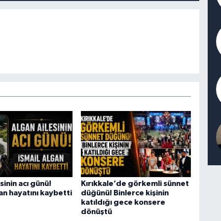
sinin acı günü!
Kırıkkale’de görkemli sünnet
an hayatını kaybetti
düğünü! Binlerce kişinin
katıldığı gece konsere
dönüştü