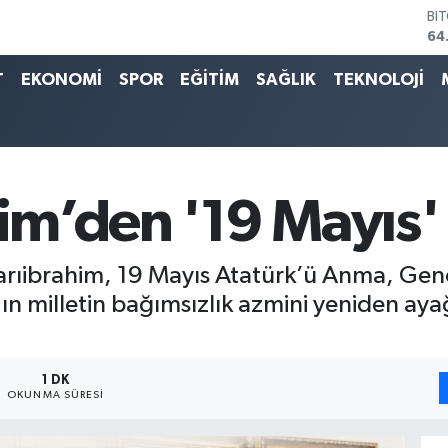
BI
64
DO
47
T
EKONOMİ
SPOR
EĞİTİM
SAĞLIK
TEKNOLOJİ
EU
55
ST
64
GR
65
him’den '19 Mayıs'
Bİ
13
Sarıibrahim, 19 Mayıs Atatürk’ü Anma, Genç
n milletin bağımsızlık azmini yeniden aya
1 DK
OKUNMA SÜRESI