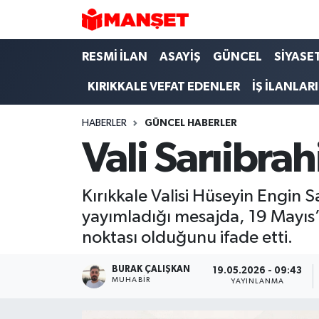
Hava Durumu
RESMİ İLAN
ASAYİŞ
GÜNCEL
SİYASE
KIRIKKALE VEFAT EDENLER
İŞ İLANLARI
Trafik Durumu
HABERLER
GÜNCEL HABERLER
Süper Lig Puan Durumu ve Fikstür
Vali Sarıibra
Tüm Manşetler
Kırıkkale Valisi Hüseyin Engin 
Son Dakika Haberleri
yayımladığı mesajda, 19 Mayıs’ı
noktası olduğunu ifade etti.
Haber Arşivi
BURAK ÇALIŞKAN
19.05.2026 - 09:43
MUHABIR
YAYINLANMA