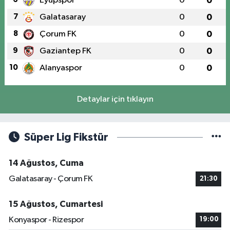
Eyüpspor
0
0
7
Galatasaray
0
0
8
Çorum FK
0
0
9
Gaziantep FK
0
0
10
Alanyaspor
0
0
Detaylar için tıklayın
Süper Lig Fikstür
14 Ağustos, Cuma
Galatasaray - Çorum FK
21:30
15 Ağustos, Cumartesi
Konyaspor - Rizespor
19:00