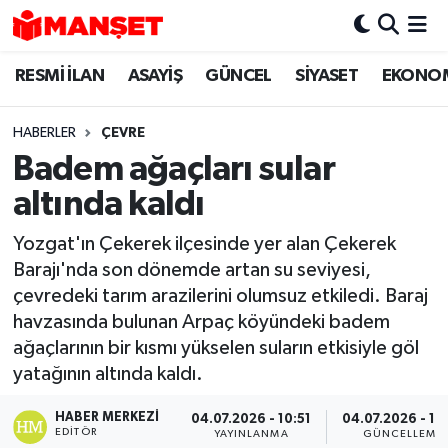
RESMİ İLAN
ASAYİŞ
GÜNCEL
SİYASET
EKONO
Hava Durumu
Trafik Durumu
HABERLER
ÇEVRE
Badem ağaçları sular
Süper Lig Puan Durumu ve Fikstür
altında kaldı
Tüm Manşetler
Yozgat'ın Çekerek ilçesinde yer alan Çekerek
Barajı'nda son dönemde artan su seviyesi,
Son Dakika Haberleri
çevredeki tarım arazilerini olumsuz etkiledi. Baraj
havzasında bulunan Arpaç köyündeki badem
Haber Arşivi
ağaçlarının bir kısmı yükselen suların etkisiyle göl
yatağının altında kaldı.
HABER MERKEZI
04.07.2026 - 10:51
04.07.2026 - 14
EDITÖR
YAYINLANMA
GÜNCELLEME