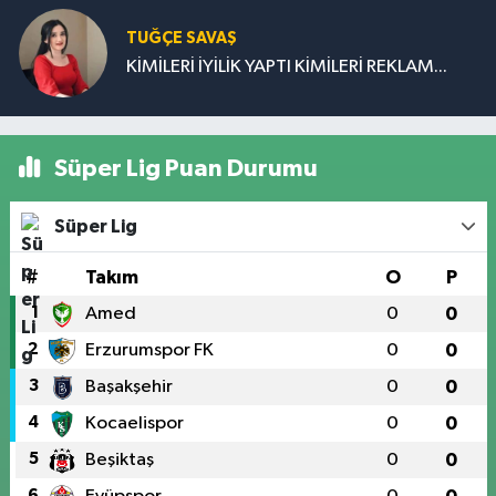
TUĞÇE SAVAŞ
KİMİLERİ İYİLİK YAPTI KİMİLERİ REKLAM...
Süper Lig Puan Durumu
Süper Lig
#
Takım
O
P
1
Amed
0
0
2
Erzurumspor FK
0
0
3
Başakşehir
0
0
4
Kocaelispor
0
0
5
Beşiktaş
0
0
6