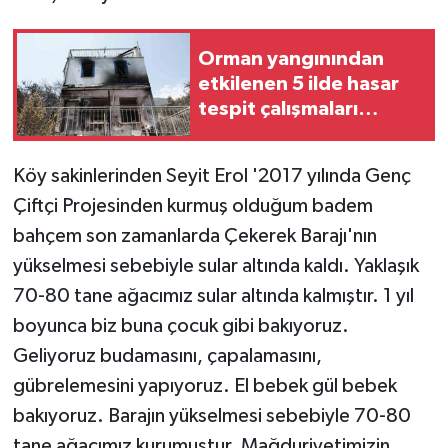
Orman yangınından
etkilenen 5 ilde hasar
tespit çalışmaları
tamamlandı
Köy sakinlerinden Seyit Erol '2017 yılında Genç
Çiftçi Projesinden kurmuş olduğum badem
bahçem son zamanlarda Çekerek Barajı'nın
yükselmesi sebebiyle sular altında kaldı. Yaklaşık
70-80 tane ağacımız sular altında kalmıştır. 1 yıl
boyunca biz buna çocuk gibi bakıyoruz.
Geliyoruz budamasını, çapalamasını,
gübrelemesini yapıyoruz. El bebek gül bebek
bakıyoruz. Barajın yükselmesi sebebiyle 70-80
tane ağacımız kurumuştur. Mağduriyetimizin