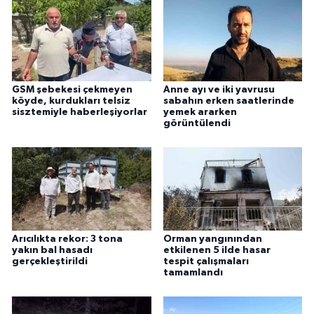
GSM şebekesi çekmeyen
Anne ayı ve iki yavrusu
köyde, kurdukları telsiz
sabahın erken saatlerinde
sisztemiyle haberleşiyorlar
yemek ararken
görüntülendi
Arıcılıkta rekor: 3 tona
Orman yangınından
yakın bal hasadı
etkilenen 5 ilde hasar
gerçekleştirildi
tespit çalışmaları
tamamlandı