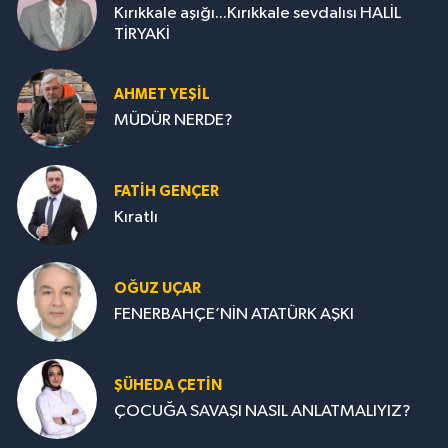
Kırıkkale aşığı...Kırıkkale sevdalısı HALİL
TİRYAKİ
AHMET YEŞİL
MÜDÜR NERDE?
FATIH GENÇER
Kıratlı
OĞUZ UÇAR
FENERBAHÇE’NİN ATATÜRK AŞKI
ŞÜHEDA ÇETİN
ÇOCUĞA SAVAŞI NASIL ANLATMALIYIZ?