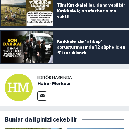
Tüm Kırıkkaleliler, daha yeşil bir
Kırıkkale için seferber olma
vakti!
Kırıkkale'de 'irtikap'
soruşturmasında 12 şüpheliden
5’i tutuklandı
EDITÖR HAKKINDA
Haber Merkezi
Bunlar da ilginizi çekebilir