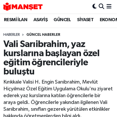
RESMİ İLAN
ASAYİŞ
GÜNCEL
SİYASET
EKONO
Hava Durumu
Trafik Durumu
HABERLER
GÜNCEL HABERLER
Vali Sarıibrahim, yaz
Süper Lig Puan Durumu ve Fikstür
kurslarına başlayan özel
Tüm Manşetler
eğitim öğrencileriyle
buluştu
Son Dakika Haberleri
Kırıkkale Valisi H. Engin Sarıibrahim, Mevlüt
Haber Arşivi
Hiçyılmaz Özel Eğitim Uygulama Okulu'nu ziyaret
ederek yaz kurslarına katılan öğrencilerle bir
araya geldi. Öğrencilerle yakından ilgilenen Vali
Sarıibrahim, sınıfları gezerek yürütülen etkinlikler
hakkında öğretmenlerden bilgi aldı.