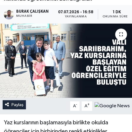
BURAK ÇALIŞKAN
07.07.2026 - 16:58
1 DK
MUHABIR
YAYINLANMA
OKUNMA SÜRESI
Paylaş
-
+
A
A
Yaz kurslarının başlamasıyla birlikte okulda
öğrenciler için birbirinden renkli etkinlikler