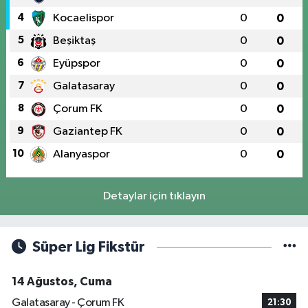
4
Kocaelispor
0
0
5
Beşiktaş
0
0
6
Eyüpspor
0
0
7
Galatasaray
0
0
8
Çorum FK
0
0
9
Gaziantep FK
0
0
10
Alanyaspor
0
0
Detaylar için tıklayın
Süper Lig Fikstür
14 Ağustos, Cuma
Galatasaray - Çorum FK
21:30