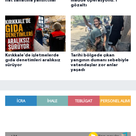
hat sanatına yansıttılar
madde operasyonu: 1
gözaltı
Kırıkkale’de işletmelerde
Tarihi bölgede çıkan
gıda denetimleri aralıksız
yangının dumanı sebebiyle
sürüyor
vatandaşlar zor anlar
yaşadı