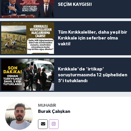
SEÇİM KAYGISI!
Tüm Kırıkkaleliler, daha yeşil bir
Kırıkkale için seferber olma
vakti!
Kırıkkale'de 'irtikap'
soruşturmasında 12 şüpheliden
5’i tutuklandı
MUHABIR
Burak Çalışkan