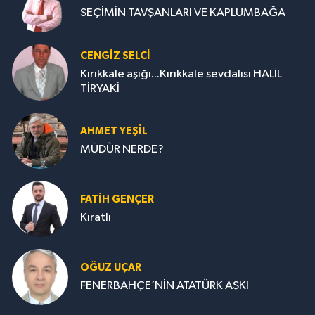
SEÇİMİN TAVŞANLARI VE KAPLUMBAĞA
CENGİZ SELCİ
Kırıkkale aşığı...Kırıkkale sevdalısı HALİL
TİRYAKİ
AHMET YEŞİL
MÜDÜR NERDE?
FATIH GENÇER
Kıratlı
OĞUZ UÇAR
FENERBAHÇE’NİN ATATÜRK AŞKI