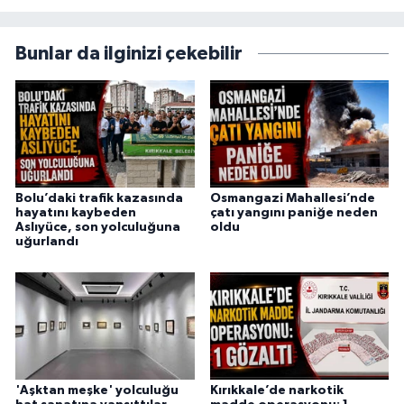
Bunlar da ilginizi çekebilir
Bolu’daki trafik kazasında
Osmangazi Mahallesi’nde
hayatını kaybeden
çatı yangını paniğe neden
Aslıyüce, son yolculuğuna
oldu
uğurlandı
'Aşktan meşke' yolculuğu
Kırıkkale’de narkotik