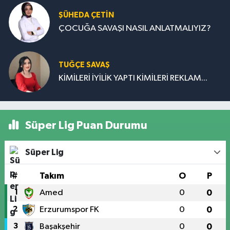
ŞÜHEDA ÇETİN
ÇOCUĞA SAVAŞI NASIL ANLATMALIYIZ?
TUĞÇE SAVAŞ
KİMİLERİ İYİLİK YAPTI KİMİLERİ REKLAM...
Süper Lig Puan Durumu
Süper Lig
#
Takım
O
P
1
Amed
0
0
2
Erzurumspor FK
0
0
3
Başakşehir
0
0