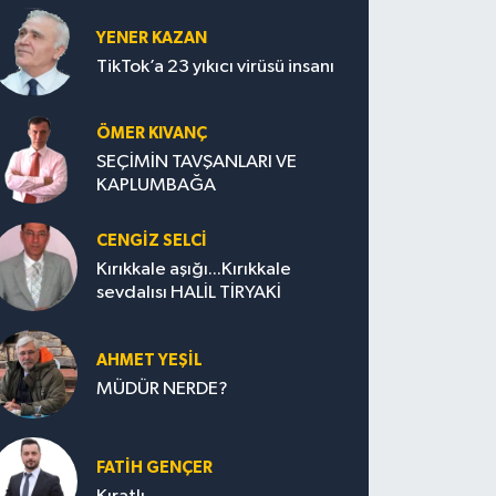
YENER KAZAN
TikTok’a 23 yıkıcı virüsü insanı
ÖMER KIVANÇ
SEÇİMİN TAVŞANLARI VE
KAPLUMBAĞA
CENGİZ SELCİ
Kırıkkale aşığı...Kırıkkale
sevdalısı HALİL TİRYAKİ
AHMET YEŞİL
MÜDÜR NERDE?
FATIH GENÇER