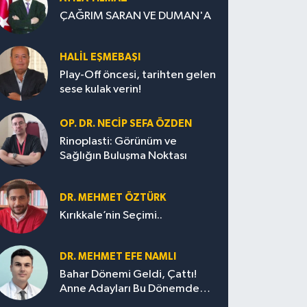
ÇAĞRIM SARAN VE DUMAN'A
HALIL EŞMEBAŞI
Play-Off öncesi, tarihten gelen
sese kulak verin!
OP. DR. NECIP SEFA ÖZDEN
Rinoplasti: Görünüm ve
Sağlığın Buluşma Noktası
DR. MEHMET ÖZTÜRK
Kırıkkale’nin Seçimi..
DR. MEHMET EFE NAMLI
Bahar Dönemi Geldi, Çattı!
Anne Adayları Bu Dönemde
Nelere Dikkat Etmeli?