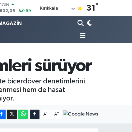
.602,05
%0.69
°
31
Kırıkkale
LAR
,6006
%0.06
RO
MAGAZİN
,0250
%0.02
ERLİN
,2398
%0.2
AM ALTIN
13.94
%0.32
ST100
mleri sürüyor
768
%48
te biçerdöver denetimlerini
lenmesi hem de hasat
iyor.
-
+
A
A