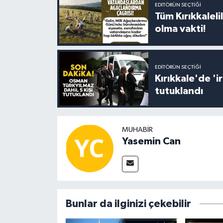
EDITÖRÜN SEÇTIĞI
Tüm Kırıkkalelil
olma vakti!
EDITÖRÜN SEÇTIĞI
Kırıkkale'de '
tutuklandı
MUHABIR
Yasemin Can
Bunlar da ilginizi çekebilir