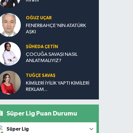
Kıratlı
OĞUZ UÇAR
FENERBAHÇE’NİN ATATÜRK
AŞKI
ŞÜHEDA ÇETİN
ÇOCUĞA SAVAŞI NASIL
ANLATMALIYIZ?
TUĞÇE SAVAŞ
KİMİLERİ İYİLİK YAPTI KİMİLERİ
REKLAM...
Süper Lig Puan Durumu
Süper Lig