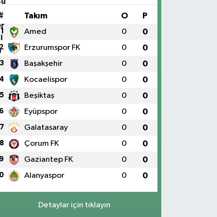
#
Takım
O
P
1
Amed
0
0
2
Erzurumspor FK
0
0
3
Başakşehir
0
0
4
Kocaelispor
0
0
5
Beşiktaş
0
0
6
Eyüpspor
0
0
7
Galatasaray
0
0
8
Çorum FK
0
0
9
Gaziantep FK
0
0
0
Alanyaspor
0
0
Detaylar için tıklayın