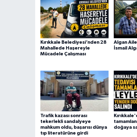
Kırıkkale Belediyesi’nden 28
Algan Aile
Mahallede Haşereyle
İsmail Alg
Mücadele Çalışması
Trafik kazası sonrası
Kırıkkale'
tekerlekli sandalyeye
tamamlana
mahkum oldu, başarısı dünya
doğaya sa
tıp literatürüne girdi