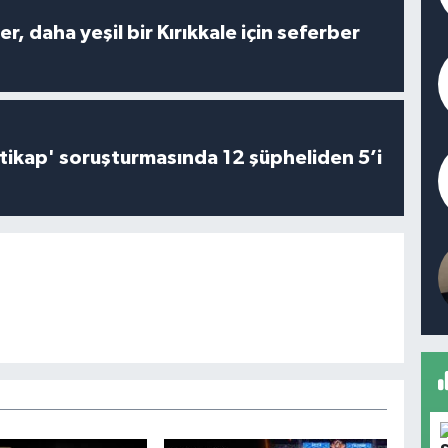
er, daha yeşil bir Kırıkkale için seferber
irtikap' soruşturmasında 12 şüpheliden 5’i