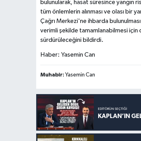
bulunularak, hasat süresince yangın ris
tüm önlemlerin alınması ve olası bir 
Çağrı Merkezi'ne ihbarda bulunulması i
verimli şekilde tamamlanabilmesi için
sürdürüleceğini bildirdi.
Haber: Yasemin Can
Muhabir:
Yasemin Can
EDITÖRÜN SEÇTIĞI
KAPLAN’IN GEL