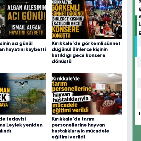
sinin acı günü!
Kırıkkale’de görkemli sünnet
an hayatını kaybetti
düğünü! Binlerce kişinin
katıldığı gece konsere
dönüştü
1
de tedavisi
Kırıkkale’de tarım
n Leylek yeniden
personellerine hayvan
lındı
hastalıklarıyla mücadele
eğitimi verildi