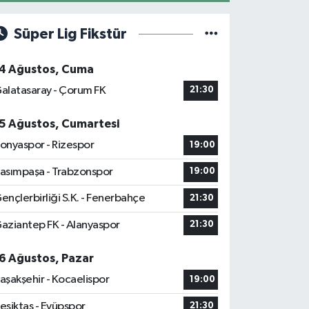
Süper Lig Fikstür
4 Ağustos, Cuma
alatasaray - Çorum FK
21:30
5 Ağustos, Cumartesi
onyaspor - Rizespor
19:00
asımpaşa - Trabzonspor
19:00
ençlerbirliği S.K. - Fenerbahçe
21:30
aziantep FK - Alanyaspor
21:30
6 Ağustos, Pazar
aşakşehir - Kocaelispor
19:00
eşiktaş - Eyüpspor
21:30