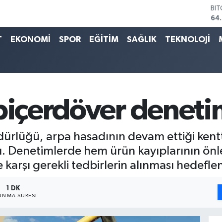
64
DO
47
EU
T
EKONOMİ
SPOR
EĞİTİM
SAĞLIK
TEKNOLOJİ
55
ST
64
GR
65
Bİ
biçerdöver deneti
13.
dürlüğü, arpa hasadının devam ettiği kent
dı. Denetimlerde hem ürün kayıplarının ön
karşı gerekli tedbirlerin alınması hedeflen
1 DK
UNMA SÜRESI