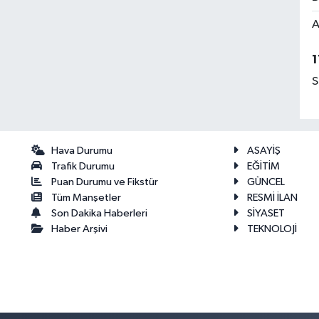
A
1
S
Hava Durumu
ASAYİŞ
Trafik Durumu
EĞİTİM
Puan Durumu ve Fikstür
GÜNCEL
Tüm Manşetler
RESMİ İLAN
Son Dakika Haberleri
SİYASET
Haber Arşivi
TEKNOLOJİ