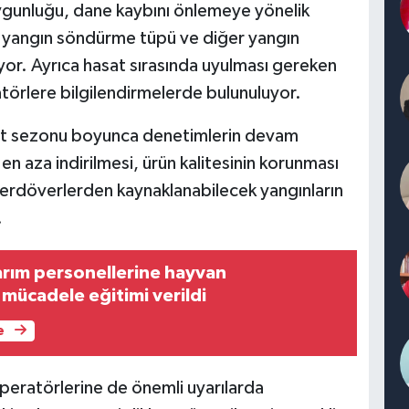
uygunluğu, dane kaybını önlemeye yönelik
le yangın söndürme tüpü ve diğer yangın
niyor. Ayrıca hasat sırasında uyulması gereken
atörlere bilgilendirmelerde bulunuluyor.
at sezonu boyunca denetimlerin devam
 en aza indirilmesi, ürün kalitesinin korunması
içerdöverlerden kaynaklanabilecek yangınların
.
tarım personellerine hayvan
a mücadele eğitimi verildi
e
peratörlerine de önemli uyarılarda