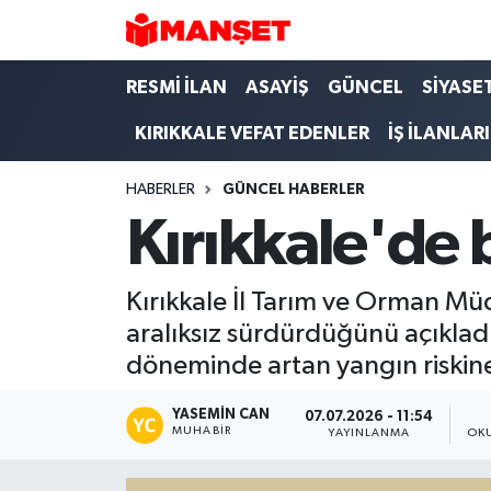
Hava Durumu
RESMİ İLAN
ASAYİŞ
GÜNCEL
SİYASE
KIRIKKALE VEFAT EDENLER
İŞ İLANLARI
Trafik Durumu
HABERLER
GÜNCEL HABERLER
Süper Lig Puan Durumu ve Fikstür
Kırıkkale'de 
Tüm Manşetler
Kırıkkale İl Tarım ve Orman Mü
Son Dakika Haberleri
aralıksız sürdürdüğünü açıkla
döneminde artan yangın riskine 
Haber Arşivi
YASEMIN CAN
07.07.2026 - 11:54
MUHABIR
YAYINLANMA
OK