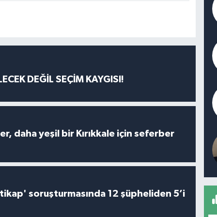
ECEK DEĞİL SEÇİM KAYGISI!
er, daha yeşil bir Kırıkkale için seferber
irtikap' soruşturmasında 12 şüpheliden 5’i