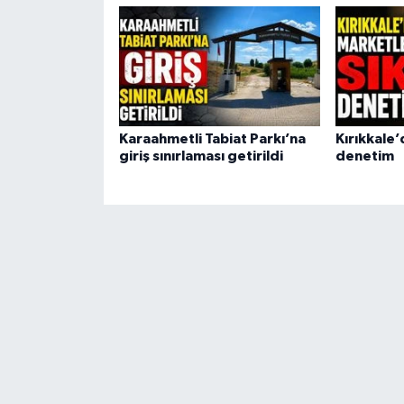
Karaahmetli Tabiat Parkı’na
Kırıkkale’
giriş sınırlaması getirildi
denetim