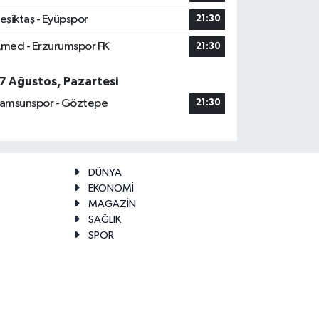
eşiktaş - Eyüpspor
21:30
med - Erzurumspor FK
21:30
7 Ağustos, Pazartesi
amsunspor - Göztepe
21:30
DÜNYA
EKONOMİ
MAGAZİN
SAĞLIK
SPOR