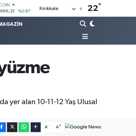
.960,21
%0.87
°
22
LAR
Kırıkkale
,7436
%0.18
RO
MAGAZİN
,2510
%0.32
ERLİN
,4811
%0.38
AM ALTIN
48.99
%2.59
ST100
i yüzme
.779
%-14
a yer alan 10-11-12 Yaş Ulusal
-
+
A
A