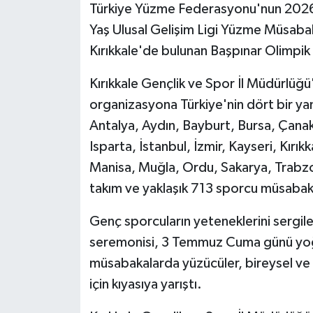
Türkiye Yüzme Federasyonu'nun 2026 y
Yaş Ulusal Gelişim Ligi Yüzme Müsabak
Kırıkkale'de bulunan Başpınar Olimpik
Kırıkkale Gençlik ve Spor İl Müdürlüğ
organizasyona Türkiye'nin dört bir ya
Antalya, Aydın, Bayburt, Bursa, Çanakk
Isparta, İstanbul, İzmir, Kayseri, Kırık
Manisa, Muğla, Ordu, Sakarya, Trabz
takım ve yaklaşık 713 sporcu müsabak
Genç sporcuların yeteneklerini sergil
seremonisi, 3 Temmuz Cuma günü yoğun
müsabakalarda yüzücüler, bireysel ve
için kıyasıya yarıştı.