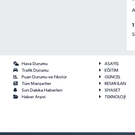
A
1
S
Hava Durumu
ASAYİŞ
Trafik Durumu
EĞİTİM
Puan Durumu ve Fikstür
GÜNCEL
Tüm Manşetler
RESMİ İLAN
Son Dakika Haberleri
SİYASET
Haber Arşivi
TEKNOLOJİ