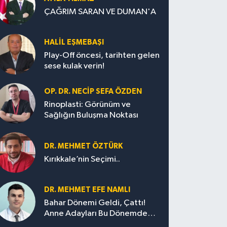
ÇAĞRIM SARAN VE DUMAN'A
HALIL EŞMEBAŞI
Play-Off öncesi, tarihten gelen
sese kulak verin!
OP. DR. NECIP SEFA ÖZDEN
Rinoplasti: Görünüm ve
Sağlığın Buluşma Noktası
DR. MEHMET ÖZTÜRK
Kırıkkale’nin Seçimi..
DR. MEHMET EFE NAMLI
Bahar Dönemi Geldi, Çattı!
Anne Adayları Bu Dönemde
Nelere Dikkat Etmeli?