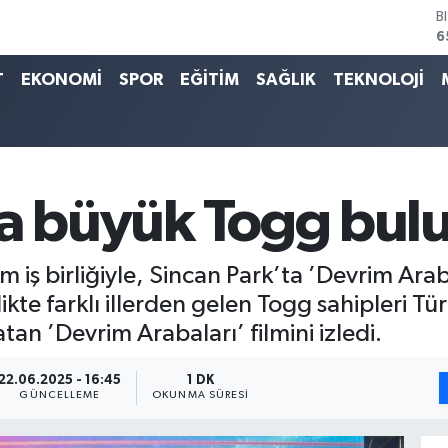
D
4
E
5
T
EKONOMİ
SPOR
EĞİTİM
SAĞLIK
TEKNOLOJİ
S
6
G
6
B
1
ta büyük Togg bul
iş birliğiyle, Sincan Park’ta ’Devrim Arab
ikte farklı illerden gelen Togg sahipleri Tür
tan ’Devrim Arabaları’ filmini izledi.
22.06.2025 - 16:45
1 DK
GÜNCELLEME
OKUNMA SÜRESI