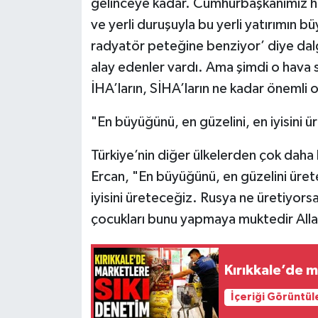
gelinceye kadar. Cumhurbaşkanımız h
ve yerli duruşuyla bu yerli yatırımın 
radyatör peteğine benziyor’ diye dalg
alay edenler vardı. Ama şimdi o hava s
İHA’ların, SİHA’ların ne kadar önemli
"En büyüğünü, en güzelini, en iyisini 
Türkiye’nin diğer ülkelerden çok daha
Ercan, "En büyüğünü, en güzelini üre
iyisini üreteceğiz. Rusya ne üretiyor
çocukları bunu yapmaya muktedir Allah
Kırıkkale’de m
İçeriği Görüntül