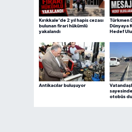
Kırıkkale’de 2 yıl hapis cezası
Türkmen 
bulunan firari hükümlü
Dünyaya K
yakalandı
Hedef Ulu
Antikacılar buluşuyor
Vatandaşl
sayesinde
otobüs du