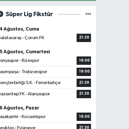
Süper Lig Fikstür
4 Ağustos, Cuma
alatasaray - Çorum FK
21:30
5 Ağustos, Cumartesi
onyaspor - Rizespor
19:00
asımpaşa - Trabzonspor
19:00
ençlerbirliği S.K. - Fenerbahçe
21:30
aziantep FK - Alanyaspor
21:30
6 Ağustos, Pazar
aşakşehir - Kocaelispor
19:00
eşiktaş - Eyüpspor
21:30