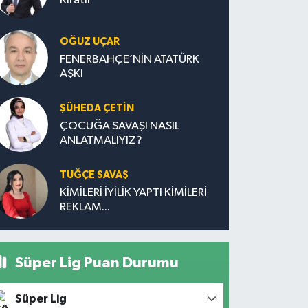
Kıratlı
OĞUZ UÇAR
FENERBAHÇE’NİN ATATÜRK
AŞKI
ŞÜHEDA ÇETİN
ÇOCUĞA SAVAŞI NASIL
ANLATMALIYIZ?
TUĞÇE SAVAŞ
KİMİLERİ İYİLİK YAPTI KİMİLERİ
REKLAM...
Süper Lig Puan Durumu
Süper Lig