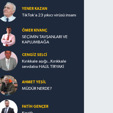
YENER KAZAN
TikTok’a 23 yıkıcı virüsü insanı
ÖMER KIVANÇ
SEÇİMİN TAVŞANLARI VE
KAPLUMBAĞA
CENGİZ SELCİ
Kırıkkale aşığı...Kırıkkale
sevdalısı HALİL TİRYAKİ
AHMET YEŞİL
MÜDÜR NERDE?
FATIH GENÇER