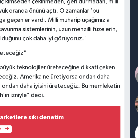
iç kimseden çekinmeden, geri durmadan, milli
büyük oranda önünü açtı. O zamanlar ’bu
a geçenler vardı. Milli muharip uçağımızla
avunma sistemlerinin, uzun menzilli füzelerin,
 olduğunu çok daha iyi görüyoruz."
üreteceğiz"
 büyük teknolojiler üreteceğine dikkati çeken
teceğiz. Amerika ne üretiyorsa ondan daha
sa ondan daha iyisini üreteceğiz. Bu memleketin
’ın izniyle" dedi.
arketlere sıkı denetim
e