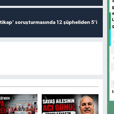
irtikap' soruşturmasında 12 şüpheliden 5’i
1