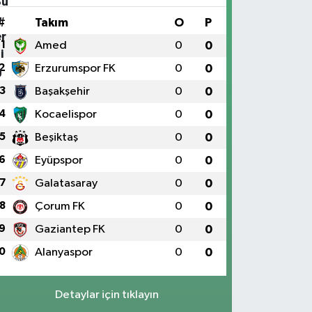
#
Takım
O
P
1
Amed
0
0
2
Erzurumspor FK
0
0
3
Başakşehir
0
0
4
Kocaelispor
0
0
5
Beşiktaş
0
0
6
Eyüpspor
0
0
7
Galatasaray
0
0
8
Çorum FK
0
0
9
Gaziantep FK
0
0
0
Alanyaspor
0
0
Detaylar için tıklayın