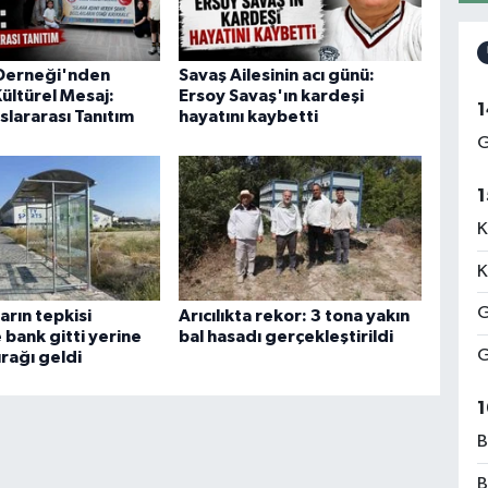
Derneği'nden
Savaş Ailesinin acı günü:
ültürel Mesaj:
Ersoy Savaş'ın kardeşi
1
slararası Tanıtım
hayatını kaybetti
G
1
K
K
G
arın tepkisi
Arıcılıkta rekor: 3 tona yakın
 bank gitti yerine
bal hasadı gerçekleştirildi
G
rağı geldi
1
B
B