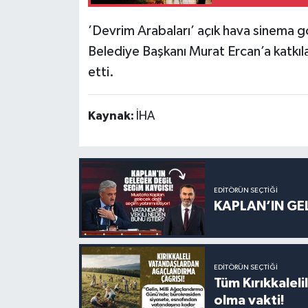
’Devrim Arabaları’ açık hava sinema 
Belediye Başkanı Murat Ercan’a katkıl
etti.
Kaynak:
İHA
EDITÖRÜN SEÇTIĞI
KAPLAN’IN GEL
EDITÖRÜN SEÇTIĞI
Tüm Kırıkkalelil
olma vakti!