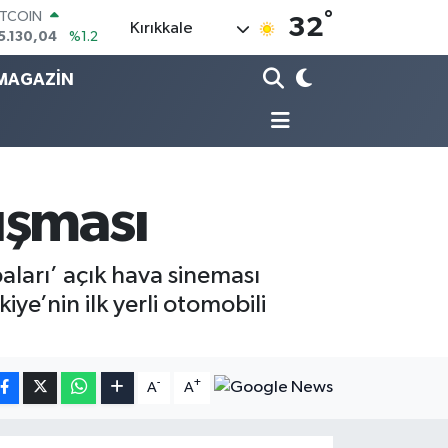
°
OLAR
32
Kırıkkale
7,7106
%0.17
URO
5,1652
%0.27
MAGAZİN
TERLİN
4,4046
%0.35
RAM ALTIN
648.99
%2.59
İST100
3.773
%-19
uşması
aları’ açık hava sineması
kiye’nin ilk yerli otomobili
-
+
A
A