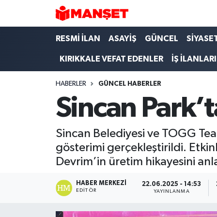
Hava Durumu
RESMİ İLAN
ASAYİŞ
GÜNCEL
SİYASE
KIRIKKALE VEFAT EDENLER
İŞ İLANLARI
Trafik Durumu
HABERLER
GÜNCEL HABERLER
Süper Lig Puan Durumu ve Fikstür
Sincan Park’
Tüm Manşetler
Sincan Belediyesi ve TOGG Team 
Son Dakika Haberleri
gösterimi gerçekleştirildi. Etkinl
Devrim’in üretim hikayesini anla
Haber Arşivi
HABER MERKEZI
22.06.2025 - 14:53
EDITÖR
YAYINLANMA