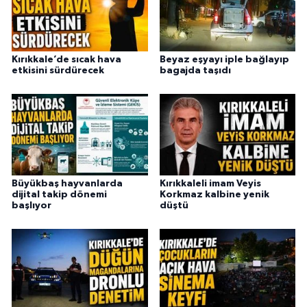
Kırıkkale’de sıcak hava
Beyaz eşyayı iple bağlayıp
etkisini sürdürecek
bagajda taşıdı
Büyükbaş hayvanlarda
Kırıkkaleli imam Veyis
dijital takip dönemi
Korkmaz kalbine yenik
başlıyor
düştü