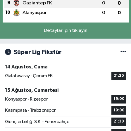
9
Gaziantep FK
0
0
10
Alanyaspor
0
0
Detaylar için tıklayın
Süper Lig Fikstür
14 Ağustos, Cuma
Galatasaray - Çorum FK
21:30
15 Ağustos, Cumartesi
Konyaspor - Rizespor
19:00
Kasımpaşa - Trabzonspor
19:00
Gençlerbirliği S.K. - Fenerbahçe
21:30