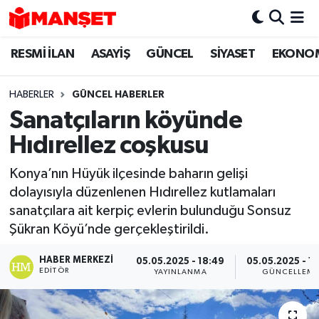
RESMİ İLAN
ASAYİŞ
GÜNCEL
SİYASET
EKONO
Hava Durumu
Trafik Durumu
HABERLER
GÜNCEL HABERLER
Sanatçıların köyünde
Süper Lig Puan Durumu ve Fikstür
Hıdırellez coşkusu
Tüm Manşetler
Konya’nın Hüyük ilçesinde baharın gelişi
dolayısıyla düzenlenen Hıdırellez kutlamaları
Son Dakika Haberleri
sanatçılara ait kerpiç evlerin bulunduğu Sonsuz
Şükran Köyü’nde gerçekleştirildi.
Haber Arşivi
HABER MERKEZI
05.05.2025 - 18:49
05.05.2025 - 1
EDITÖR
YAYINLANMA
GÜNCELLEM