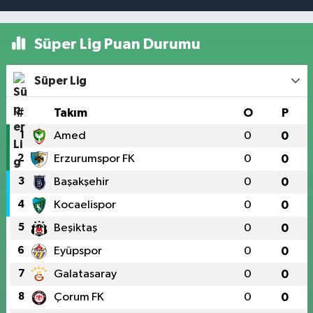
Süper Lig Puan Durumu
Süper Lig
#
Takım
O
P
1
Amed
0
0
2
Erzurumspor FK
0
0
3
Başakşehir
0
0
4
Kocaelispor
0
0
5
Beşiktaş
0
0
6
Eyüpspor
0
0
7
Galatasaray
0
0
8
Çorum FK
0
0