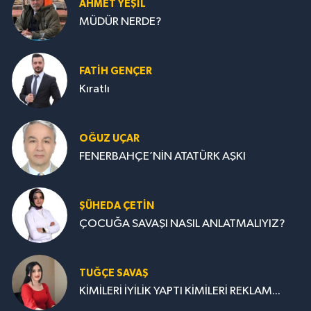
AHMET YEŞİL
MÜDÜR NERDE?
FATIH GENÇER
Kıratlı
OĞUZ UÇAR
FENERBAHÇE’NİN ATATÜRK AŞKI
ŞÜHEDA ÇETİN
ÇOCUĞA SAVAŞI NASIL ANLATMALIYIZ?
TUĞÇE SAVAŞ
KİMİLERİ İYİLİK YAPTI KİMİLERİ REKLAM...