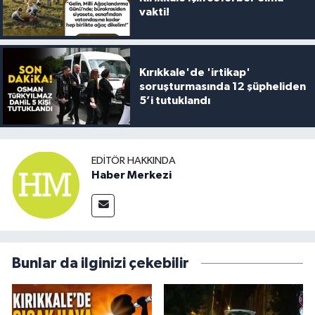
vakti!
Kırıkkale'de 'irtikap'
soruşturmasında 12 şüpheliden
5’i tutuklandı
EDITÖR HAKKINDA
Haber Merkezi
Bunlar da ilginizi çekebilir