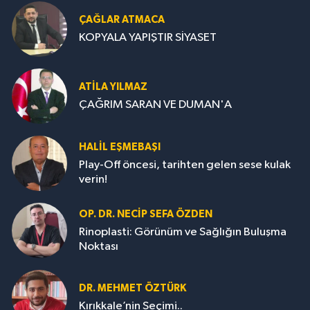
ÇAĞLAR ATMACA
KOPYALA YAPIŞTIR SİYASET
ATILA YILMAZ
ÇAĞRIM SARAN VE DUMAN'A
HALIL EŞMEBAŞI
Play-Off öncesi, tarihten gelen sese kulak
verin!
OP. DR. NECIP SEFA ÖZDEN
Rinoplasti: Görünüm ve Sağlığın Buluşma
Noktası
DR. MEHMET ÖZTÜRK
Kırıkkale’nin Seçimi..