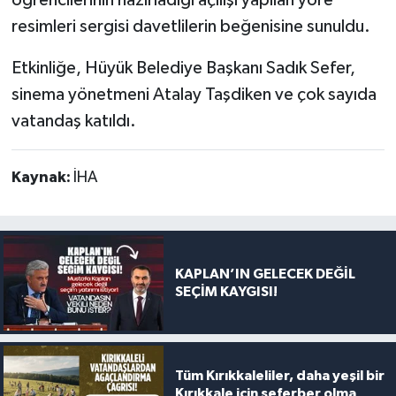
resimleri sergisi davetlilerin beğenisine sunuldu.
Etkinliğe, Hüyük Belediye Başkanı Sadık Sefer,
sinema yönetmeni Atalay Taşdiken ve çok sayıda
vatandaş katıldı.
Kaynak:
İHA
KAPLAN’IN GELECEK DEĞİL
SEÇİM KAYGISI!
Tüm Kırıkkaleliler, daha yeşil bir
Kırıkkale için seferber olma