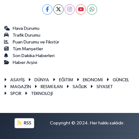
Hava Durumu
Trafik Durumu
Puan Durumu ve Fikstür
Tüm Manşetler
Son Dakika Haberleri
Haber Arşivi
ASAYİŞ
DÜNYA
EĞİTİM
EKONOMİ
GÜNCEL
MAGAZİN
RESMİ İLAN
SAĞLIK
SİYASET
SPOR
TEKNOLOJİ
RSS
Copyright © 2024. Her hakkı saklıdır.