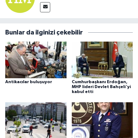
Bunlar da ilginizi çekebilir
Antikacılar buluşuyor
Cumhurbaşkanı Erdoğan,
MHP lideri Devlet Bahçeli'yi
kabul etti