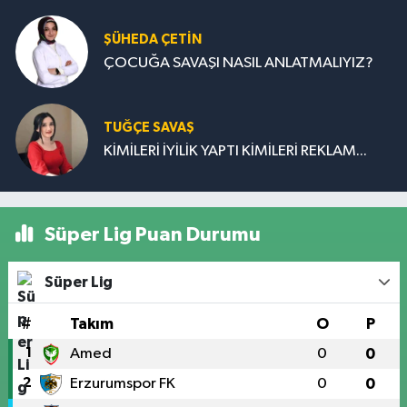
ŞÜHEDA ÇETİN
ÇOCUĞA SAVAŞI NASIL ANLATMALIYIZ?
TUĞÇE SAVAŞ
KİMİLERİ İYİLİK YAPTI KİMİLERİ REKLAM...
Süper Lig Puan Durumu
Süper Lig
#
Takım
O
P
1
Amed
0
0
2
Erzurumspor FK
0
0