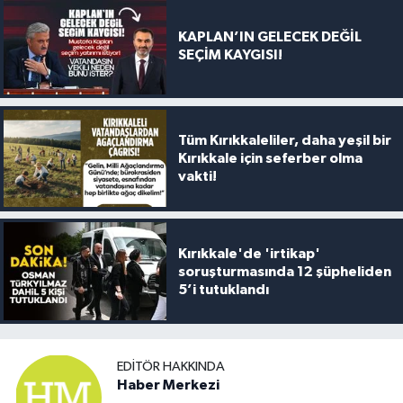
KAPLAN’IN GELECEK DEĞİL
SEÇİM KAYGISI!
Tüm Kırıkkaleliler, daha yeşil bir
Kırıkkale için seferber olma
vakti!
Kırıkkale'de 'irtikap'
soruşturmasında 12 şüpheliden
5’i tutuklandı
EDITÖR HAKKINDA
Haber Merkezi