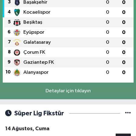
3
Başakşehir
0
0
4
Kocaelispor
0
0
5
Beşiktaş
0
0
6
Eyüpspor
0
0
7
Galatasaray
0
0
8
Çorum FK
0
0
9
Gaziantep FK
0
0
10
Alanyaspor
0
0
Detaylar için tıklayın
Süper Lig Fikstür
14 Ağustos, Cuma