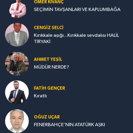
ÖMER KIVANÇ
SEÇİMİN TAVŞANLARI VE KAPLUMBAĞA
CENGİZ SELCİ
Kırıkkale aşığı...Kırıkkale sevdalısı HALİL
TİRYAKİ
AHMET YEŞİL
MÜDÜR NERDE?
FATIH GENÇER
Kıratlı
OĞUZ UÇAR
FENERBAHÇE’NİN ATATÜRK AŞKI