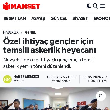
RESMİ İLAN
ASAYİŞ
GÜNCEL
SİYASET
EKONO
Hava Durumu
Trafik Durumu
HABERLER
GENEL
Özel ihtiyaç gençler için
Süper Lig Puan Durumu ve Fikstür
temsili askerlik heyecanı
Tüm Manşetler
Nevşehir'de özel ihtiyaçlı gençler için temsili
askerlik yemin töreni düzenlendi.
Son Dakika Haberleri
HABER MERKEZI
15.05.2026 - 11:35
15.05.2026 - 16:
Haber Arşivi
EDITÖR
YAYINLANMA
GÜNCELLEME