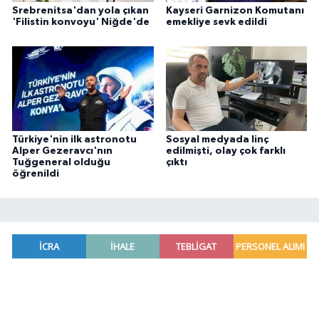
Srebrenitsa'dan yola çıkan
Kayseri Garnizon Komutanı
'Filistin konvoyu' Niğde'de
emekliye sevk edildi
Türkiye'nin ilk astronotu
Sosyal medyada linç
Alper Gezeravcı'nın
edilmişti, olay çok farklı
Tuğgeneral olduğu
çıktı
öğrenildi