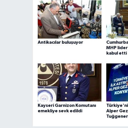
Antikacılar buluşuyor
Cumhurba
MHP lideri
kabul etti
Kayseri Garnizon Komutanı
Türkiye'ni
emekliye sevk edildi
Alper Gez
Tuğgenera