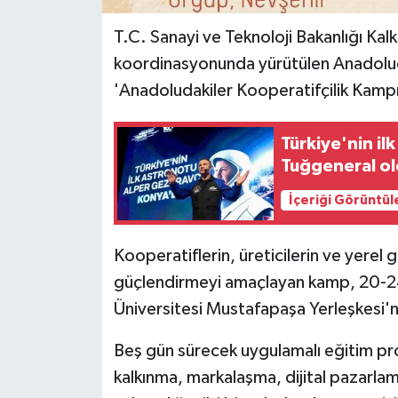
T.C. Sanayi ve Teknoloji Bakanlığı Ka
koordinasyonunda yürütülen Anadolud
'Anadoludakiler Kooperatifçilik Kampı'
Türkiye'nin il
Tuğgeneral ol
İçeriği Görüntül
Kooperatiflerin, üreticilerin ve yerel g
güçlendirmeyi amaçlayan kamp, 20-2
Üniversitesi Mustafapaşa Yerleşkesi'n
Beş gün sürecek uygulamalı eğitim prog
kalkınma, markalaşma, dijital pazarlama