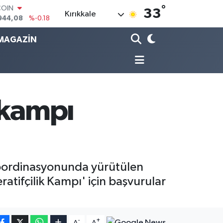
944,08
%-0.18
°
33
LAR
Kırıkkale
7436
%0.18
RO
MAGAZİN
2510
%0.32
RLİN
4811
%0.38
M ALTIN
0.55
%0.03
T100
 kampı
779
%-14
koordinasyonunda yürütülen
tifçilik Kampı' için başvurular
-
+
A
A