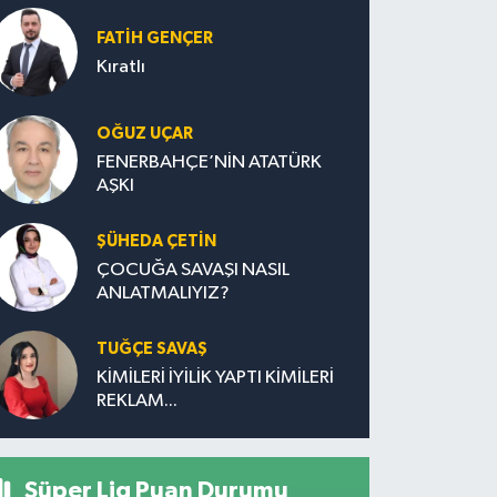
FATIH GENÇER
Kıratlı
OĞUZ UÇAR
FENERBAHÇE’NİN ATATÜRK
AŞKI
ŞÜHEDA ÇETİN
ÇOCUĞA SAVAŞI NASIL
ANLATMALIYIZ?
TUĞÇE SAVAŞ
KİMİLERİ İYİLİK YAPTI KİMİLERİ
REKLAM...
Süper Lig Puan Durumu