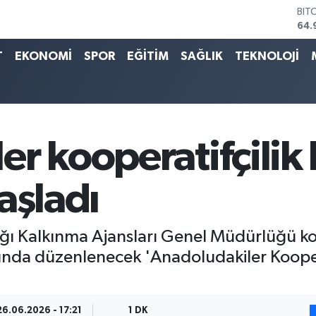
64.
DO
47,
EU
T
EKONOMİ
SPOR
EĞİTİM
SAĞLIK
TEKNOLOJİ
55,
STE
64,
GRA
666
BİS
er kooperatifçilik
13.
aşladı
nlığı Kalkınma Ajansları Genel Müdürlüğü 
nda düzenlenecek 'Anadoludakiler Koopera
26.06.2026 - 17:21
1 DK