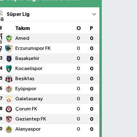
Süper Lig
#
Takım
O
P
1
Amed
0
0
2
Erzurumspor FK
0
0
3
Başakşehir
0
0
4
Kocaelispor
0
0
5
Beşiktaş
0
0
6
Eyüpspor
0
0
7
Galatasaray
0
0
8
Çorum FK
0
0
9
Gaziantep FK
0
0
0
Alanyaspor
0
0