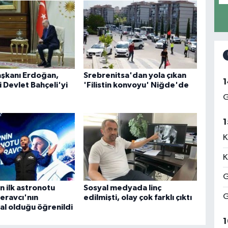
şkanı Erdoğan,
Srebrenitsa'dan yola çıkan
1
 Devlet Bahçeli'yi
'Filistin konvoyu' Niğde'de
G
1
K
K
G
n ilk astronotu
Sosyal medyada linç
G
eravcı'nın
edilmişti, olay çok farklı çıktı
l olduğu öğrenildi
1