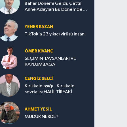
Bahar Dönemi Geldi, Çattı!
Anne Adayları Bu Dönemde
Nelere Dikkat Etmeli?
YENER KAZAN
TikTok’a 23 yıkıcı virüsü insanı
ÖMER KIVANÇ
SEÇİMİN TAVŞANLARI VE
KAPLUMBAĞA
CENGİZ SELCİ
Kırıkkale aşığı...Kırıkkale
sevdalısı HALİL TİRYAKİ
AHMET YEŞİL
MÜDÜR NERDE?