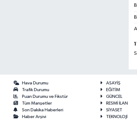
B
B
A
1
S
Hava Durumu
ASAYİŞ
Trafik Durumu
EĞİTİM
Puan Durumu ve Fikstür
GÜNCEL
Tüm Manşetler
RESMİ İLAN
Son Dakika Haberleri
SİYASET
Haber Arşivi
TEKNOLOJİ