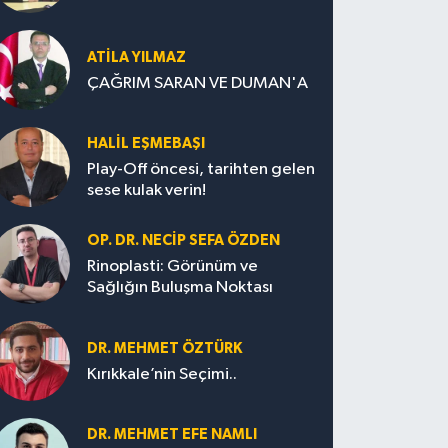
ATILA YILMAZ
ÇAĞRIM SARAN VE DUMAN'A
HALIL EŞMEBAŞI
Play-Off öncesi, tarihten gelen
sese kulak verin!
OP. DR. NECIP SEFA ÖZDEN
Rinoplasti: Görünüm ve
Sağlığın Buluşma Noktası
DR. MEHMET ÖZTÜRK
Kırıkkale’nin Seçimi..
DR. MEHMET EFE NAMLI