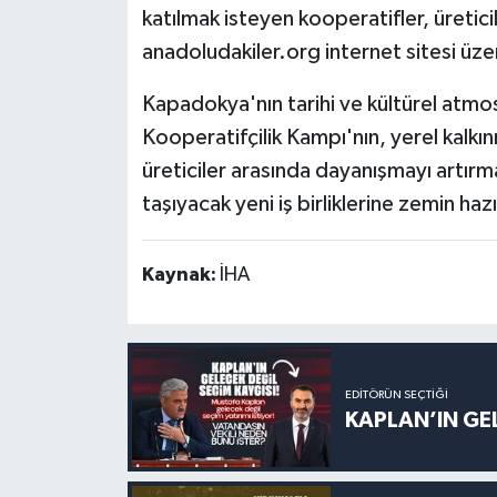
katılmak isteyen kooperatifler, üreticil
anadoludakiler.org internet sitesi üzer
Kapadokya'nın tarihi ve kültürel atmo
Kooperatifçilik Kampı'nın, yerel kalkı
üreticiler arasında dayanışmayı artı
taşıyacak yeni iş birliklerine zemin ha
Kaynak:
İHA
EDITÖRÜN SEÇTIĞI
KAPLAN’IN GEL