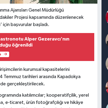
lkınma Ajansları Genel Müdürlüğü
akiler Projesi kapsamında düzenlenecek
 için başvurular başladı.
k astronotu Alper Gezeravcı'nın
duğu öğrenildi
e
irişimcilerin kurumsal kapasitelerini
4 Temmuz tarihleri arasında Kapadokya
de gerçekleştirilecek.
ramında katılımcılar; kooperatifçilik, yerel
, e-ticaret, ürün fotoğrafçılığı ve hikâye