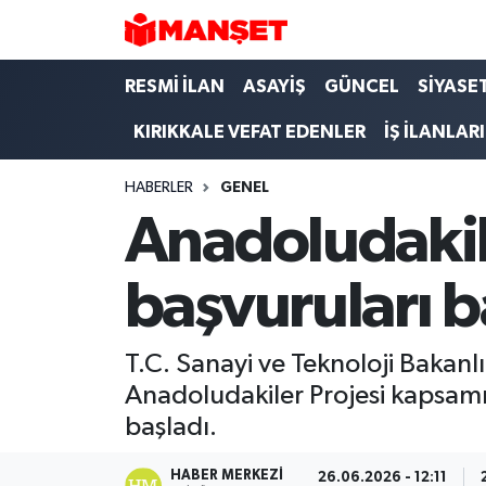
Hava Durumu
RESMİ İLAN
ASAYİŞ
GÜNCEL
SİYASE
KIRIKKALE VEFAT EDENLER
İŞ İLANLARI
Trafik Durumu
HABERLER
GENEL
Süper Lig Puan Durumu ve Fikstür
Anadoludakil
Tüm Manşetler
başvuruları b
Son Dakika Haberleri
Haber Arşivi
T.C. Sanayi ve Teknoloji Baka
Anadoludakiler Projesi kapsamı
başladı.
HABER MERKEZI
26.06.2026 - 12:11