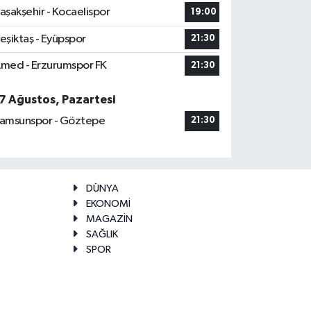
aşakşehir - Kocaelispor
19:00
eşiktaş - Eyüpspor
21:30
med - Erzurumspor FK
21:30
7 Ağustos, Pazartesi
amsunspor - Göztepe
21:30
DÜNYA
EKONOMİ
MAGAZİN
SAĞLIK
SPOR