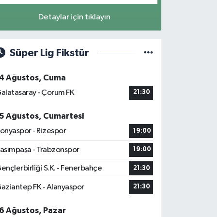
Detaylar için tıklayın
Süper Lig Fikstür
4 Ağustos, Cuma
alatasaray - Çorum FK
21:30
5 Ağustos, Cumartesi
onyaspor - Rizespor
19:00
asımpaşa - Trabzonspor
19:00
ençlerbirliği S.K. - Fenerbahçe
21:30
aziantep FK - Alanyaspor
21:30
6 Ağustos, Pazar