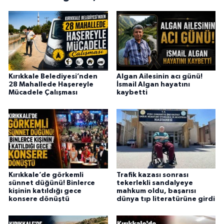
Kırıkkale Belediyesi’nden
Algan Ailesinin acı günü!
28 Mahallede Haşereyle
İsmail Algan hayatını
Mücadele Çalışması
kaybetti
Kırıkkale’de görkemli
Trafik kazası sonrası
sünnet düğünü! Binlerce
tekerlekli sandalyeye
kişinin katıldığı gece
mahkum oldu, başarısı
konsere dönüştü
dünya tıp literatürüne girdi