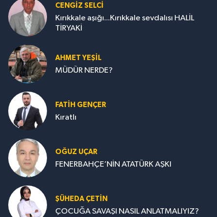
CENGİZ SELCİ
Kırıkkale aşığı...Kırıkkale sevdalısı HALİL
TİRYAKİ
AHMET YEŞİL
MÜDÜR NERDE?
FATIH GENÇER
Kıratlı
OĞUZ UÇAR
FENERBAHÇE’NİN ATATÜRK AŞKI
ŞÜHEDA ÇETİN
ÇOCUĞA SAVAŞI NASIL ANLATMALIYIZ?