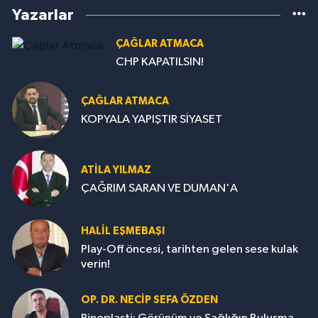
Yazarlar
ÇAĞLAR ATMACA
CHP KAPATILSIN!
ÇAĞLAR ATMACA
KOPYALA YAPIŞTIR SİYASET
ATILA YILMAZ
ÇAĞRIM SARAN VE DUMAN'A
HALIL EŞMEBAŞI
Play-Off öncesi, tarihten gelen sese kulak
verin!
OP. DR. NECIP SEFA ÖZDEN