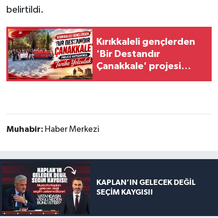
belirtildi.
Kırıkkaleli gençlerden
'Bir Destandır
Çanakkale' projesi
kapsamında tarihe
yolculuk
Muhabir:
Haber Merkezi
KAPLAN’IN GELECEK DEĞİL
SEÇİM KAYGISI!