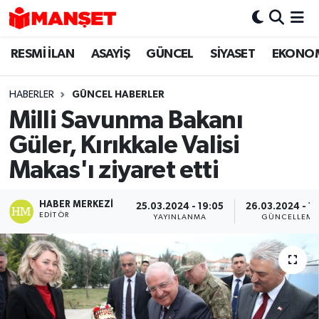
RESMİ İLAN
ASAYİŞ
GÜNCEL
SİYASET
EKONO
Hava Durumu
Trafik Durumu
HABERLER
GÜNCEL HABERLER
Milli Savunma Bakanı
Süper Lig Puan Durumu ve Fikstür
Güler, Kırıkkale Valisi
Tüm Manşetler
Makas'ı ziyaret etti
Son Dakika Haberleri
HABER MERKEZI
25.03.2024 - 19:05
26.03.2024 - 1
EDITÖR
YAYINLANMA
GÜNCELLEME
Haber Arşivi