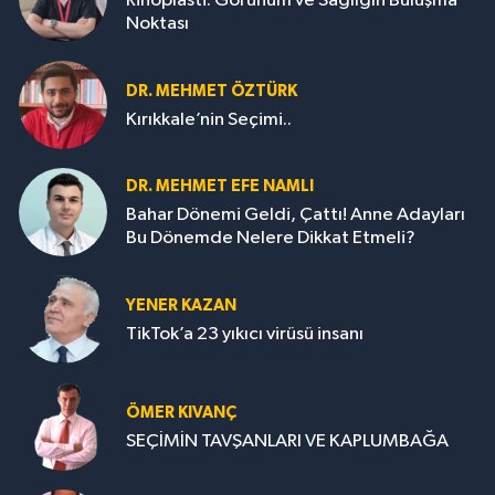
Rinoplasti: Görünüm ve Sağlığın Buluşma
Noktası
DR. MEHMET ÖZTÜRK
Kırıkkale’nin Seçimi..
DR. MEHMET EFE NAMLI
Bahar Dönemi Geldi, Çattı! Anne Adayları
Bu Dönemde Nelere Dikkat Etmeli?
YENER KAZAN
TikTok’a 23 yıkıcı virüsü insanı
ÖMER KIVANÇ
SEÇİMİN TAVŞANLARI VE KAPLUMBAĞA