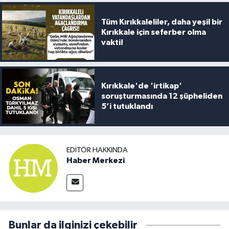
Tüm Kırıkkaleliler, daha yeşil bir
Kırıkkale için seferber olma
vakti!
Kırıkkale'de 'irtikap'
soruşturmasında 12 şüpheliden
5’i tutuklandı
EDITÖR HAKKINDA
Haber Merkezi
Bunlar da ilginizi çekebilir