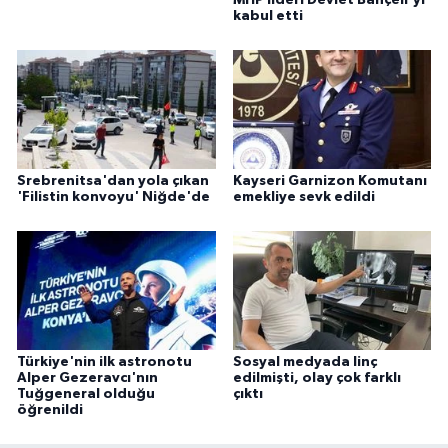
MHP lideri Devlet Bahçeli'yi
kabul etti
Srebrenitsa'dan yola çıkan
Kayseri Garnizon Komutanı
'Filistin konvoyu' Niğde'de
emekliye sevk edildi
Türkiye'nin ilk astronotu
Sosyal medyada linç
Alper Gezeravcı'nın
edilmişti, olay çok farklı
Tuğgeneral olduğu
çıktı
öğrenildi