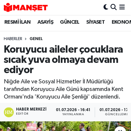
RESMİ İLAN
ASAYİŞ
GÜNCEL
SİYASET
EKONO
Hava Durumu
Trafik Durumu
HABERLER
GENEL
Koruyucu aileler çocuklara
Süper Lig Puan Durumu ve Fikstür
sıcak yuva olmaya devam
Tüm Manşetler
ediyor
Niğde Aile ve Sosyal Hizmetler İl Müdürlüğü
Son Dakika Haberleri
tarafından Koruyucu Aile Günü kapsamında Kent
Ormanı'nda 'Koruyucu Aile Şenliği' düzenlendi.
Haber Arşivi
HABER MERKEZI
01.07.2026 - 16:41
01.07.2026 - 17:
EDITÖR
YAYINLANMA
GÜNCELLEME