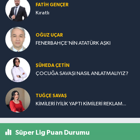
FATIH GENÇER
Kıratlı
OĞUZ UÇAR
FENERBAHÇE’NİN ATATÜRK AŞKI
ŞÜHEDA ÇETİN
ÇOCUĞA SAVAŞI NASIL ANLATMALIYIZ?
TUĞÇE SAVAŞ
KİMİLERİ İYİLİK YAPTI KİMİLERİ REKLAM...
Süper Lig Puan Durumu