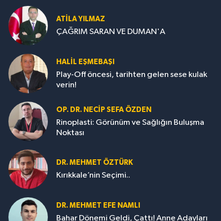
ATILA YILMAZ
ÇAĞRIM SARAN VE DUMAN'A
HALIL EŞMEBAŞI
Play-Off öncesi, tarihten gelen sese kulak
verin!
OP. DR. NECIP SEFA ÖZDEN
Rinoplasti: Görünüm ve Sağlığın Buluşma
Noktası
DR. MEHMET ÖZTÜRK
Kırıkkale’nin Seçimi..
DR. MEHMET EFE NAMLI
Bahar Dönemi Geldi, Çattı! Anne Adayları