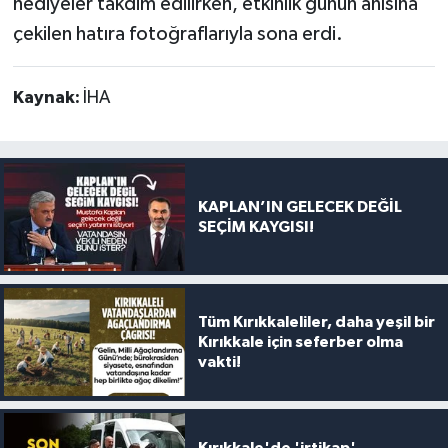
hediyeler takdim edilirken, etkinlik günün anısına
çekilen hatıra fotoğraflarıyla sona erdi.
Kaynak:
İHA
KAPLAN’IN GELECEK DEĞİL
SEÇİM KAYGISI!
Tüm Kırıkkaleliler, daha yeşil bir
Kırıkkale için seferber olma
vakti!
Kırıkkale'de 'irtikap'