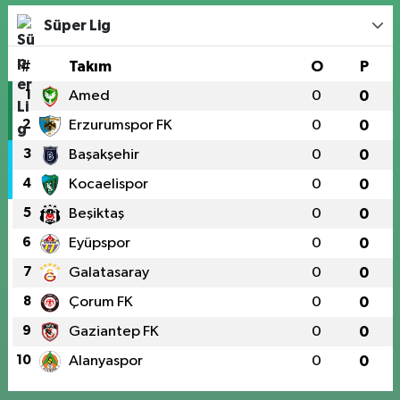
Süper Lig
#
Takım
O
P
1
Amed
0
0
2
Erzurumspor FK
0
0
3
Başakşehir
0
0
4
Kocaelispor
0
0
5
Beşiktaş
0
0
6
Eyüpspor
0
0
7
Galatasaray
0
0
8
Çorum FK
0
0
9
Gaziantep FK
0
0
10
Alanyaspor
0
0