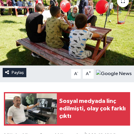
Paylaş
-
+
A
A
Sosyal medyada linç
edilmişti, olay çok farklı
çıktı