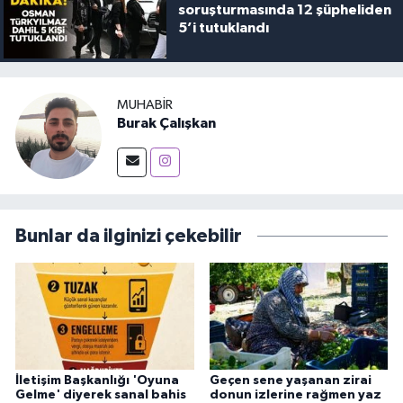
soruşturmasında 12 şüpheliden
5’i tutuklandı
MUHABIR
Burak Çalışkan
Bunlar da ilginizi çekebilir
İletişim Başkanlığı 'Oyuna
Geçen sene yaşanan zirai
Gelme' diyerek sanal bahis
donun izlerine rağmen yaz