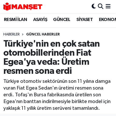
RESMİ İLAN
ASAYİŞ
GÜNCEL
SİYASET
EKONO
Hava Durumu
Trafik Durumu
HABERLER
GÜNCEL HABERLER
Türkiye'nin en çok satan
Süper Lig Puan Durumu ve Fikstür
otomobillerinden Fiat
Tüm Manşetler
Egea'ya veda: Üretim
resmen sona erdi
Son Dakika Haberleri
Türkiye otomotiv sektörünün son 11 yılına damga
Haber Arşivi
vuran Fiat Egea Sedan'ın üretimi resmen sona
erdi. Tofaş'ın Bursa fabrikasında üretilen son
Egea'nın banttan indirilmesiyle birlikte model için
yaklaşık 11 yıllık üretim serüveni tamamlandı.