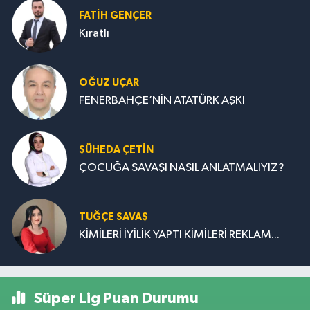
FATIH GENÇER
Kıratlı
OĞUZ UÇAR
FENERBAHÇE’NİN ATATÜRK AŞKI
ŞÜHEDA ÇETİN
ÇOCUĞA SAVAŞI NASIL ANLATMALIYIZ?
TUĞÇE SAVAŞ
KİMİLERİ İYİLİK YAPTI KİMİLERİ REKLAM...
Süper Lig Puan Durumu