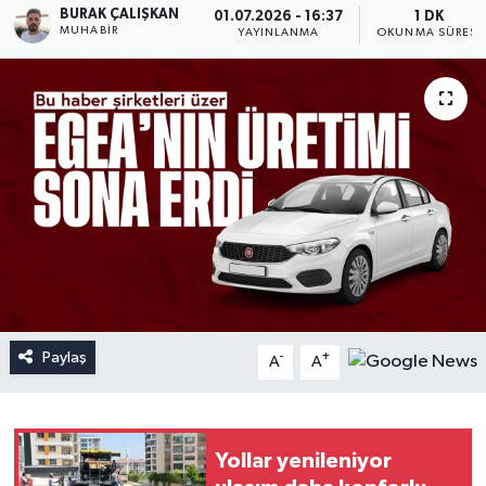
BURAK ÇALIŞKAN
01.07.2026 - 16:37
1 DK
MUHABIR
YAYINLANMA
OKUNMA SÜRESI
Paylaş
-
+
A
A
Yollar yenileniyor