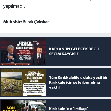
yapılmadı.
Muhabir:
Burak Çalışkan
KAPLAN’IN GELECEK DEĞİL
SEÇİM KAYGISI!
Tüm Kırıkkaleliler, daha yeşil bir
Kırıkkale için seferber olma
vakti!
Kırıkkale'de 'irtikap'