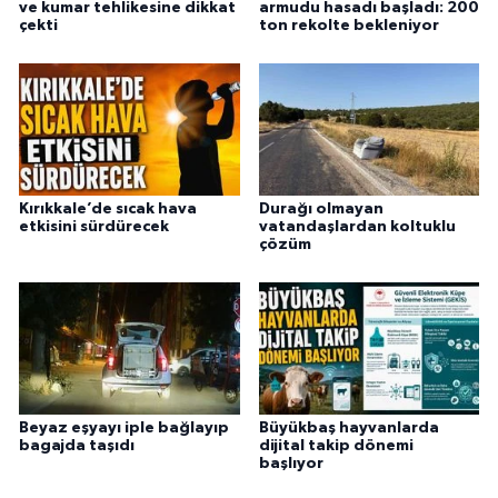
ve kumar tehlikesine dikkat
armudu hasadı başladı: 200
çekti
ton rekolte bekleniyor
Kırıkkale’de sıcak hava
Durağı olmayan
etkisini sürdürecek
vatandaşlardan koltuklu
çözüm
Beyaz eşyayı iple bağlayıp
Büyükbaş hayvanlarda
bagajda taşıdı
dijital takip dönemi
başlıyor