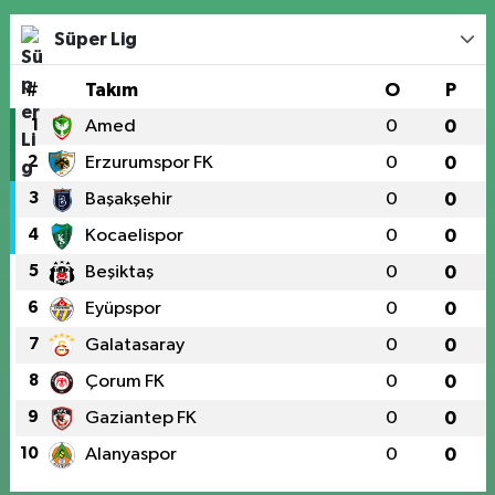
Süper Lig
#
Takım
O
P
1
Amed
0
0
2
Erzurumspor FK
0
0
3
Başakşehir
0
0
4
Kocaelispor
0
0
5
Beşiktaş
0
0
6
Eyüpspor
0
0
7
Galatasaray
0
0
8
Çorum FK
0
0
9
Gaziantep FK
0
0
10
Alanyaspor
0
0