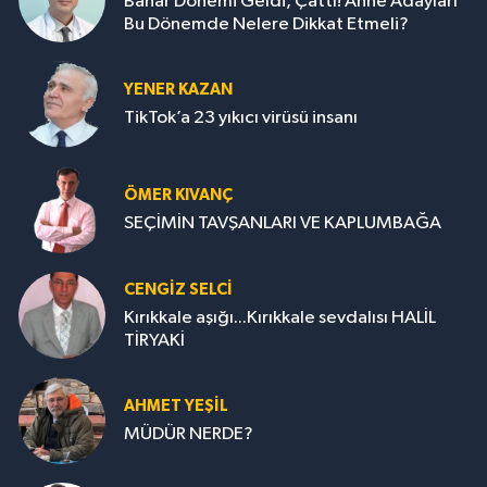
Bahar Dönemi Geldi, Çattı! Anne Adayları
Bu Dönemde Nelere Dikkat Etmeli?
YENER KAZAN
TikTok’a 23 yıkıcı virüsü insanı
ÖMER KIVANÇ
SEÇİMİN TAVŞANLARI VE KAPLUMBAĞA
CENGİZ SELCİ
Kırıkkale aşığı...Kırıkkale sevdalısı HALİL
TİRYAKİ
AHMET YEŞİL
MÜDÜR NERDE?