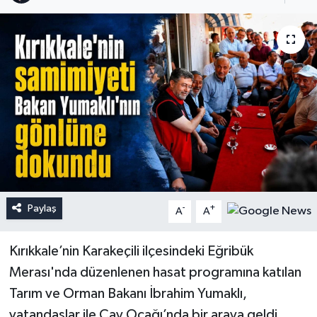
Paylaş
-
+
A
A
Kırıkkale’nin Karakeçili ilçesindeki Eğribük
Merası'nda düzenlenen hasat programına katılan
Tarım ve Orman Bakanı İbrahim Yumaklı,
vatandaşlar ile Çay Ocağı’nda bir araya geldi.