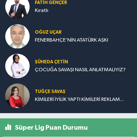
FATIH GENÇER
Kıratlı
OĞUZ UÇAR
FENERBAHÇE’NİN ATATÜRK AŞKI
ŞÜHEDA ÇETİN
ÇOCUĞA SAVAŞI NASIL ANLATMALIYIZ?
TUĞÇE SAVAŞ
KİMİLERİ İYİLİK YAPTI KİMİLERİ REKLAM...
Süper Lig Puan Durumu