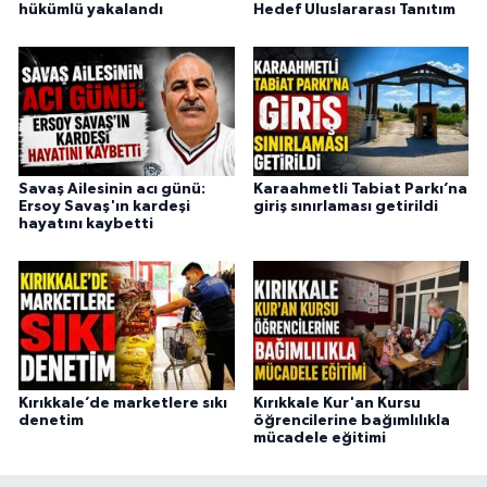
hükümlü yakalandı
Hedef Uluslararası Tanıtım
Savaş Ailesinin acı günü:
Karaahmetli Tabiat Parkı’na
Ersoy Savaş'ın kardeşi
giriş sınırlaması getirildi
hayatını kaybetti
Kırıkkale’de marketlere sıkı
Kırıkkale Kur'an Kursu
denetim
öğrencilerine bağımlılıkla
mücadele eğitimi