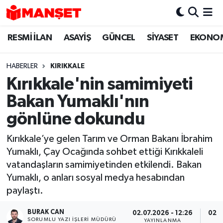
RESMİ İLAN
ASAYİŞ
GÜNCEL
SİYASET
EKONO
Hava Durumu
Trafik Durumu
HABERLER
KIRIKKALE
Kırıkkale'nin samimiyeti
Süper Lig Puan Durumu ve Fikstür
Bakan Yumaklı'nın
Tüm Manşetler
gönlüne dokundu
Kırıkkale’ye gelen Tarım ve Orman Bakanı İbrahim
Son Dakika Haberleri
Yumaklı, Çay Ocağında sohbet ettiği Kırıkkaleli
vatandaşların samimiyetinden etkilendi. Bakan
Haber Arşivi
Yumaklı, o anları sosyal medya hesabından
paylaştı.
BURAK CAN
02.07.2026 - 12:26
02.0
SORUMLU YAZI İŞLERI MÜDÜRÜ
YAYINLANMA
G