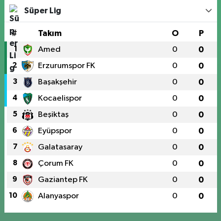
Süper Lig
#
Takım
O
P
1
Amed
0
0
2
Erzurumspor FK
0
0
3
Başakşehir
0
0
4
Kocaelispor
0
0
5
Beşiktaş
0
0
6
Eyüpspor
0
0
7
Galatasaray
0
0
8
Çorum FK
0
0
9
Gaziantep FK
0
0
10
Alanyaspor
0
0