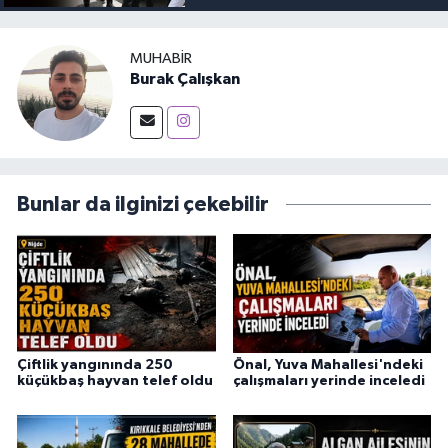
MUHABIR
Burak Çalışkan
Bunlar da ilginizi çekebilir
Çiftlik yangınında 250
Önal, Yuva Mahallesi'ndeki
küçükbaş hayvan telef oldu
çalışmaları yerinde inceledi