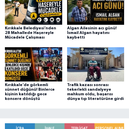
Kırıkkale Belediyesi’nden
Algan Ailesinin acı günü!
28 Mahallede Haşereyle
İsmail Algan hayatını
Mücadele Çalışması
kaybetti
Kırıkkale’de görkemli
Trafik kazası sonrası
sünnet düğünü! Binlerce
tekerlekli sandalyeye
kişinin katıldığı gece
mahkum oldu, başarısı
konsere dönüştü
dünya tıp literatürüne girdi