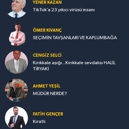
YENER KAZAN
TikTok’a 23 yıkıcı virüsü insanı
ÖMER KIVANÇ
SEÇİMİN TAVŞANLARI VE KAPLUMBAĞA
CENGİZ SELCİ
Kırıkkale aşığı...Kırıkkale sevdalısı HALİL
TİRYAKİ
AHMET YEŞİL
MÜDÜR NERDE?
FATIH GENÇER
Kıratlı