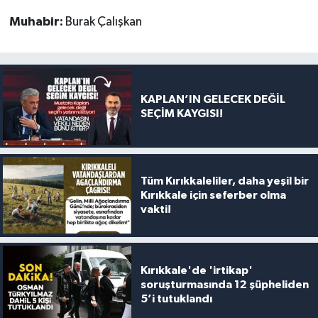
Muhabir:
Burak Çalışkan
KAPLAN’IN GELECEK DEĞİL
SEÇİM KAYGISI!
Tüm Kırıkkaleliler, daha yeşil bir
Kırıkkale için seferber olma
vakti!
Kırıkkale'de 'irtikap'
soruşturmasında 12 şüpheliden
5’i tutuklandı