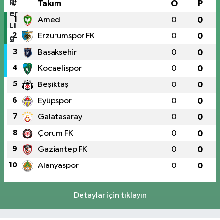
#
Takım
O
P
1
Amed
0
0
2
Erzurumspor FK
0
0
3
Başakşehir
0
0
4
Kocaelispor
0
0
5
Beşiktaş
0
0
6
Eyüpspor
0
0
7
Galatasaray
0
0
8
Çorum FK
0
0
9
Gaziantep FK
0
0
10
Alanyaspor
0
0
Detaylar için tıklayın