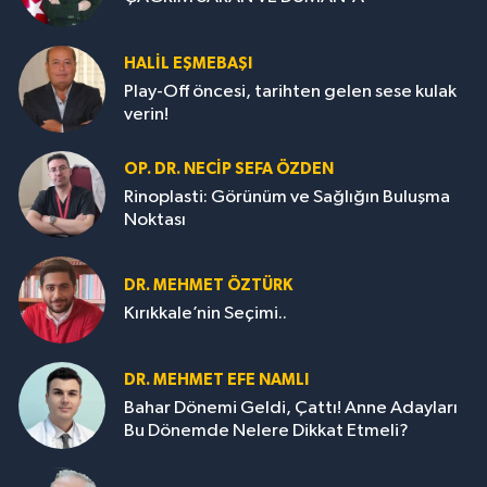
HALIL EŞMEBAŞI
Play-Off öncesi, tarihten gelen sese kulak
verin!
OP. DR. NECIP SEFA ÖZDEN
Rinoplasti: Görünüm ve Sağlığın Buluşma
Noktası
DR. MEHMET ÖZTÜRK
Kırıkkale’nin Seçimi..
DR. MEHMET EFE NAMLI
Bahar Dönemi Geldi, Çattı! Anne Adayları
Bu Dönemde Nelere Dikkat Etmeli?