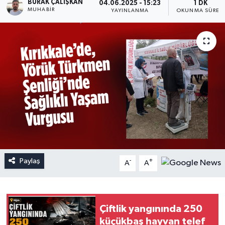
BURAK ÇALIŞKAN
04.06.2025 - 15:23
1 DK
MUHABIR
YAYINLANMA
OKUNMA SÜRES
Paylaş
-
+
A
A
Çiftlik yangınında 250
küçükbaş hayvan telef