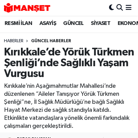
RESMİ İLAN
ASAYİŞ
GÜNCEL
SİYASET
EKONO
Hava Durumu
Trafik Durumu
HABERLER
GÜNCEL HABERLER
Kırıkkale’de Yörük Türkmen
Süper Lig Puan Durumu ve Fikstür
Şenliği’nde Sağlıklı Yaşam
Tüm Manşetler
Vurgusu
Kırıkkale’nin Aşağımahmutlar Mahallesi’nde
Son Dakika Haberleri
düzenlenen “Aileler Tanışıyor Yörük Türkmen
Şenliği”ne, İl Sağlık Müdürlüğü’ne bağlı Sağlıklı
Haber Arşivi
Hayat Merkezi de sağlık standıyla katıldı.
Etkinlikte vatandaşlara yönelik önemli farkındalık
çalışmaları gerçekleştirildi.