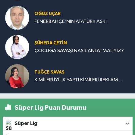
OĞUZ UÇAR
FENERBAHÇE’NİN ATATÜRK AŞKI
ŞÜHEDA ÇETİN
ÇOCUĞA SAVAŞI NASIL ANLATMALIYIZ?
TUĞÇE SAVAŞ
KİMİLERİ İYİLİK YAPTI KİMİLERİ REKLAM...
Süper Lig Puan Durumu
Süper Lig