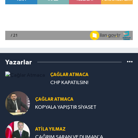
Yazarlar
ÇAĞLAR ATMACA
CHP KAPATILSIN!
ÇAĞLAR ATMACA
KOPYALA YAPIŞTIR SİYASET
ATILA YILMAZ
ÇAĞRIM SARAN VE DUMAN'A