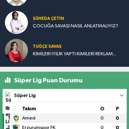
ŞÜHEDA ÇETİN
ÇOCUĞA SAVAŞI NASIL ANLATMALIYIZ?
TUĞÇE SAVAŞ
KİMİLERİ İYİLİK YAPTI KİMİLERİ REKLAM...
Süper Lig Puan Durumu
Süper Lig
#
Takım
O
P
1
Amed
0
0
2
Erzurumspor FK
0
0