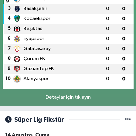
3
Başakşehir
0
0
4
Kocaelispor
0
0
5
Beşiktaş
0
0
6
Eyüpspor
0
0
7
Galatasaray
0
0
8
Çorum FK
0
0
9
Gaziantep FK
0
0
10
Alanyaspor
0
0
Detaylar için tıklayın
Süper Lig Fikstür
14 Ağustos, Cuma