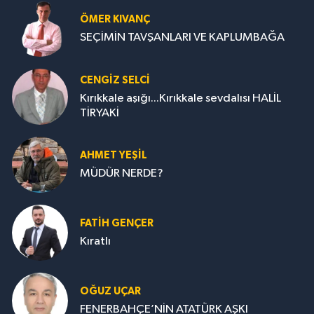
ÖMER KIVANÇ
SEÇİMİN TAVŞANLARI VE KAPLUMBAĞA
CENGİZ SELCİ
Kırıkkale aşığı...Kırıkkale sevdalısı HALİL
TİRYAKİ
AHMET YEŞİL
MÜDÜR NERDE?
FATIH GENÇER
Kıratlı
OĞUZ UÇAR
FENERBAHÇE’NİN ATATÜRK AŞKI