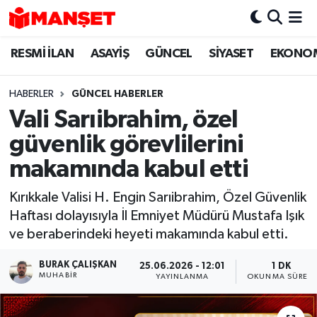
RESMİ İLAN
ASAYİŞ
GÜNCEL
SİYASET
EKONO
Hava Durumu
Trafik Durumu
HABERLER
GÜNCEL HABERLER
Vali Sarıibrahim, özel
Süper Lig Puan Durumu ve Fikstür
güvenlik görevlilerini
Tüm Manşetler
makamında kabul etti
Kırıkkale Valisi H. Engin Sarıibrahim, Özel Güvenlik
Son Dakika Haberleri
Haftası dolayısıyla İl Emniyet Müdürü Mustafa Işık
ve beraberindeki heyeti makamında kabul etti.
Haber Arşivi
BURAK ÇALIŞKAN
25.06.2026 - 12:01
1 DK
MUHABIR
YAYINLANMA
OKUNMA SÜRESI