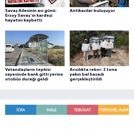
Savaş Ailesinin acı günü:
Antikacılar buluşuyor
Ersoy Savaş'ın kardeşi
hayatını kaybetti
Vatandaşların tepkisi
Arıcılıkta rekor: 3 tona
sayesinde bank gitti yerine
yakın bal hasadı
otobüs durağı geldi
gerçekleştirildi