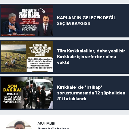
KAPLAN’IN GELECEK DEĞİL
SEÇİM KAYGISI!
Tüm Kırıkkaleliler, daha yeşil bir
Kırıkkale için seferber olma
vakti!
Kırıkkale'de 'irtikap'
soruşturmasında 12 şüpheliden
5’i tutuklandı
MUHABIR