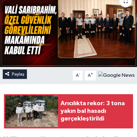
Paylaş
-
+
A
A
Arıcılıkta rekor: 3 tona
yakın bal hasadı
gerçekleştirildi