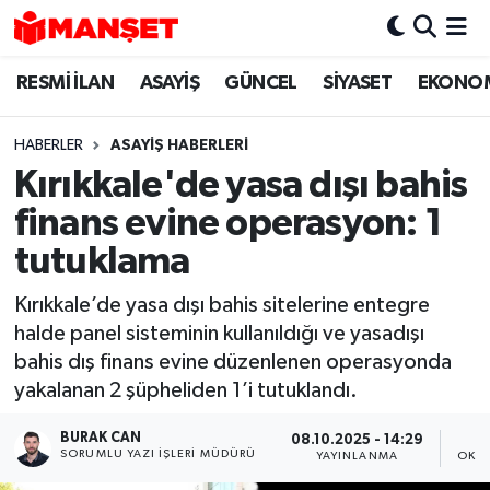
RESMİ İLAN
ASAYİŞ
GÜNCEL
SİYASET
EKONO
Hava Durumu
Trafik Durumu
HABERLER
ASAYİŞ HABERLERİ
Kırıkkale'de yasa dışı bahis
Süper Lig Puan Durumu ve Fikstür
finans evine operasyon: 1
Tüm Manşetler
tutuklama
Kırıkkale’de yasa dışı bahis sitelerine entegre
Son Dakika Haberleri
halde panel sisteminin kullanıldığı ve yasadışı
bahis dış finans evine düzenlenen operasyonda
Haber Arşivi
yakalanan 2 şüpheliden 1’i tutuklandı.
BURAK CAN
08.10.2025 - 14:29
SORUMLU YAZI İŞLERI MÜDÜRÜ
YAYINLANMA
OKUN