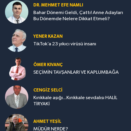
DR. MEHMET EFE NAMLI
Bahar Dönemi Geldi, Çattı! Anne Adayları
Bu Dönemde Nelere Dikkat Etmeli?
YENER KAZAN
TikTok’a 23 yıkıcı virüsü insanı
ÖMER KIVANÇ
SEÇİMİN TAVŞANLARI VE KAPLUMBAĞA
CENGİZ SELCİ
Kırıkkale aşığı...Kırıkkale sevdalısı HALİL
TİRYAKİ
AHMET YEŞİL
MÜDÜR NERDE?