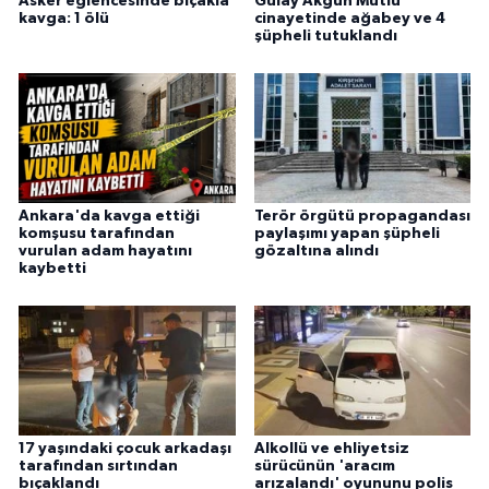
Asker eğlencesinde bıçakla
Gülay Akgün Mutlu
kavga: 1 ölü
cinayetinde ağabey ve 4
şüpheli tutuklandı
Ankara'da kavga ettiği
Terör örgütü propagandası
komşusu tarafından
paylaşımı yapan şüpheli
vurulan adam hayatını
gözaltına alındı
kaybetti
17 yaşındaki çocuk arkadaşı
Alkollü ve ehliyetsiz
tarafından sırtından
sürücünün 'aracım
bıçaklandı
arızalandı' oyununu polis