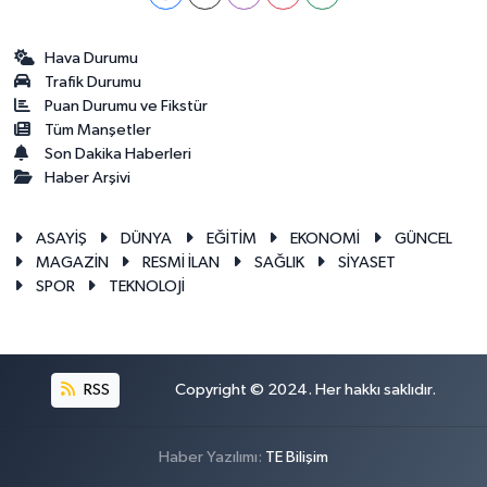
Hava Durumu
Trafik Durumu
Puan Durumu ve Fikstür
Tüm Manşetler
Son Dakika Haberleri
Haber Arşivi
ASAYİŞ
DÜNYA
EĞİTİM
EKONOMİ
GÜNCEL
MAGAZİN
RESMİ İLAN
SAĞLIK
SİYASET
SPOR
TEKNOLOJİ
RSS
Copyright © 2024. Her hakkı saklıdır.
Haber Yazılımı:
TE Bilişim