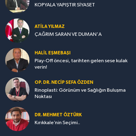
KOPYALA YAPIŞTIR SİYASET
ATILA YILMAZ
ÇAĞRIM SARAN VE DUMAN'A
HALIL EŞMEBAŞI
Play-Off öncesi, tarihten gelen sese kulak
verin!
OP. DR. NECIP SEFA ÖZDEN
Rinoplasti: Görünüm ve Sağlığın Buluşma
Noktası
DR. MEHMET ÖZTÜRK
Kırıkkale’nin Seçimi..