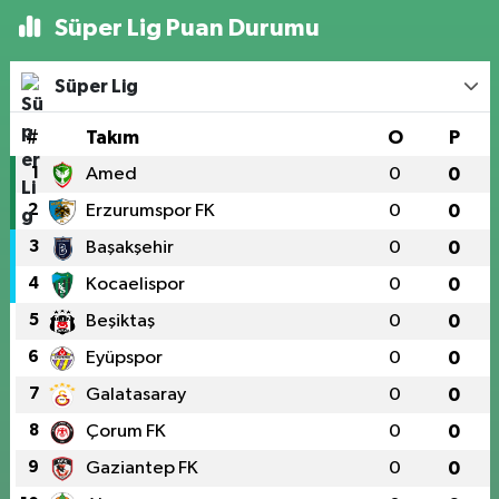
Süper Lig Puan Durumu
Süper Lig
#
Takım
O
P
1
Amed
0
0
2
Erzurumspor FK
0
0
3
Başakşehir
0
0
4
Kocaelispor
0
0
5
Beşiktaş
0
0
6
Eyüpspor
0
0
7
Galatasaray
0
0
8
Çorum FK
0
0
9
Gaziantep FK
0
0