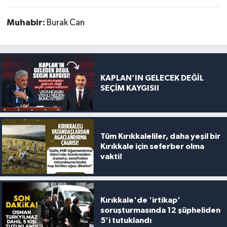
Muhabir:
Burak Can
KAPLAN’IN GELECEK DEĞİL
SEÇİM KAYGISI!
Tüm Kırıkkaleliler, daha yeşil bir
Kırıkkale için seferber olma
vakti!
Kırıkkale'de 'irtikap'
soruşturmasında 12 şüpheliden
5’i tutuklandı