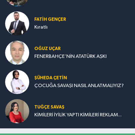
FATIH GENÇER
Kıratlı
OĞUZ UÇAR
FENERBAHÇE’NİN ATATÜRK AŞKI
ŞÜHEDA ÇETİN
ÇOCUĞA SAVAŞI NASIL ANLATMALIYIZ?
TUĞÇE SAVAŞ
KİMİLERİ İYİLİK YAPTI KİMİLERİ REKLAM...