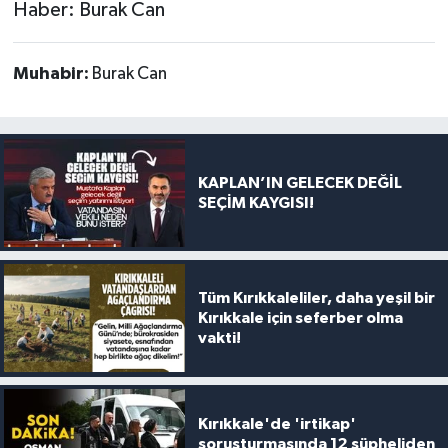
Haber: Burak Can
Muhabir:
Burak Can
KAPLAN’IN GELECEK DEĞİL
SEÇİM KAYGISI!
Tüm Kırıkkaleliler, daha yeşil bir
Kırıkkale için seferber olma
vakti!
Kırıkkale'de 'irtikap'
soruşturmasında 12 şüpheliden