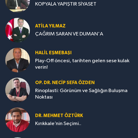
KOPYALA YAPIŞTIR SİYASET
ATILA YILMAZ
ÇAĞRIM SARAN VE DUMAN'A
HALIL EŞMEBAŞI
Play-Off öncesi, tarihten gelen sese kulak
verin!
OP. DR. NECIP SEFA ÖZDEN
Rinoplasti: Görünüm ve Sağlığın Buluşma
Noktası
DR. MEHMET ÖZTÜRK
Kırıkkale’nin Seçimi..