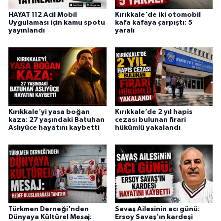
HAYAT 112 Acil Mobil
Kırıkkale'de iki otomobil
Uygulaması için kamu spotu
kafa kafaya çarpıştı: 5
yayınlandı
yaralı
Kırıkkale'yi yasa boğan
Kırıkkale’de 2 yıl hapis
kaza: 27 yaşındaki Batuhan
cezası bulunan firari
Aslıyüce hayatını kaybetti
hükümlü yakalandı
Türkmen Derneği'nden
Savaş Ailesinin acı günü:
Dünyaya Kültürel Mesaj:
Ersoy Savaş'ın kardeşi