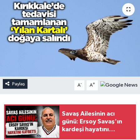
Paylaş
-
+
A
A
Savaş Ailesinin acı
günü: Ersoy Savaş'ın
kardeşi hayatını
kaybetti