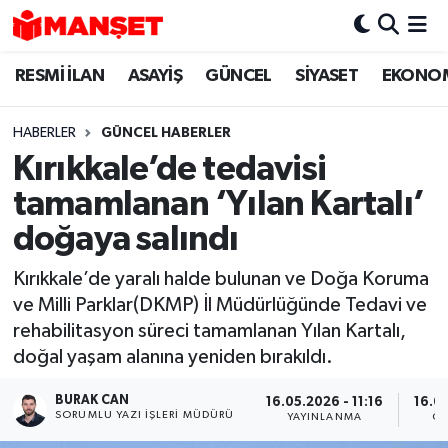
RESMİ İLAN
ASAYİŞ
GÜNCEL
SİYASET
EKONO
Hava Durumu
Trafik Durumu
HABERLER
GÜNCEL HABERLER
Kırıkkale’de tedavisi
Süper Lig Puan Durumu ve Fikstür
tamamlanan ‘Yılan Kartalı’
Tüm Manşetler
doğaya salındı
Kırıkkale’de yaralı halde bulunan ve Doğa Koruma
Son Dakika Haberleri
ve Milli Parklar(DKMP) İl Müdürlüğünde Tedavi ve
rehabilitasyon süreci tamamlanan Yılan Kartalı,
Haber Arşivi
doğal yaşam alanına yeniden bırakıldı.
BURAK CAN
16.05.2026 - 11:16
16.05
SORUMLU YAZI İŞLERI MÜDÜRÜ
YAYINLANMA
GÜ