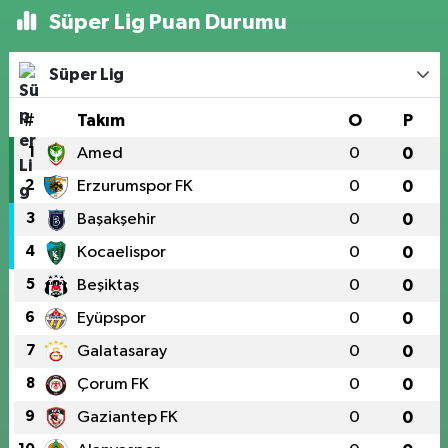
Süper Lig Puan Durumu
Süper Lig
#
Takım
O
P
1
Amed
0
0
2
Erzurumspor FK
0
0
3
Başakşehir
0
0
4
Kocaelispor
0
0
5
Beşiktaş
0
0
6
Eyüpspor
0
0
7
Galatasaray
0
0
8
Çorum FK
0
0
9
Gaziantep FK
0
0