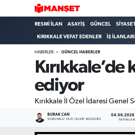
Hava Durumu
RESMİ İLAN
ASAYİŞ
GÜNCEL
SİYASE
KIRIKKALE VEFAT EDENLER
İŞ İLANLARI
Trafik Durumu
HABERLER
GÜNCEL HABERLER
Süper Lig Puan Durumu ve Fikstür
Kırıkkale’de 
Tüm Manşetler
ediyor
Son Dakika Haberleri
Haber Arşivi
Kırıkkale İl Özel İdaresi Genel 
BURAK CAN
04.06.2026 
SORUMLU YAZI İŞLERI MÜDÜRÜ
YAYINLA