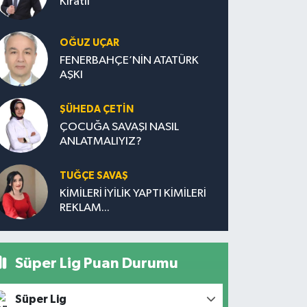
Kıratlı
OĞUZ UÇAR
FENERBAHÇE’NİN ATATÜRK
AŞKI
ŞÜHEDA ÇETİN
ÇOCUĞA SAVAŞI NASIL
ANLATMALIYIZ?
TUĞÇE SAVAŞ
KİMİLERİ İYİLİK YAPTI KİMİLERİ
REKLAM...
Süper Lig Puan Durumu
Süper Lig