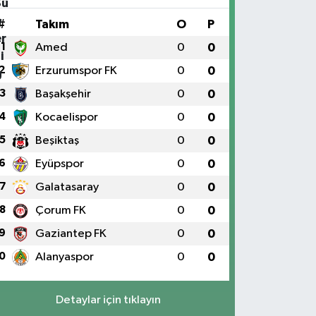
#
Takım
O
P
1
Amed
0
0
2
Erzurumspor FK
0
0
3
Başakşehir
0
0
4
Kocaelispor
0
0
5
Beşiktaş
0
0
6
Eyüpspor
0
0
7
Galatasaray
0
0
8
Çorum FK
0
0
9
Gaziantep FK
0
0
0
Alanyaspor
0
0
Detaylar için tıklayın