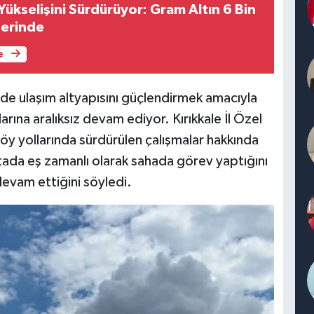
ı Yükselişini Sürdürüyor: Gram Altın 6 Bin
zerinde
e
lerde ulaşım altyapısını güçlendirmek amacıyla
rına aralıksız devam ediyor. Kırıkkale İl Özel
öy yollarında sürdürülen çalışmalar hakkında
oktada eş zamanlı olarak sahada görev yaptığını
devam ettiğini söyledi.