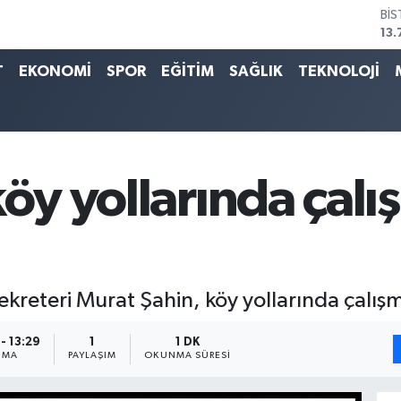
BI
64
DO
47
T
EKONOMİ
SPOR
EĞİTİM
SAĞLIK
TEKNOLOJİ
EU
55
ST
64
GR
65
köy yollarında çal
Bİ
13.
Sekreteri Murat Şahin, köy yollarında çalış
- 13:29
1
1 DK
NMA
PAYLAŞIM
OKUNMA SÜRESI