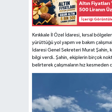
Altın Fiyatlar
500 Liranın Ü
İçeriği Görüntül
Kırıkkale İl Özel İdaresi, kırsal bölge
yürüttüğü yol yapım ve bakım çalışmala
İdaresi Genel Sekreteri Murat Şahin, k
bilgi verdi. Şahin, ekiplerin birçok n
belirterek çalışmaların hız kesmeden 