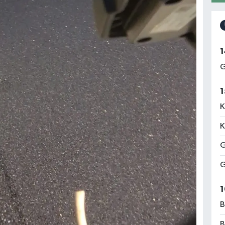
1
G
1
K
K
G
G
1
B
B