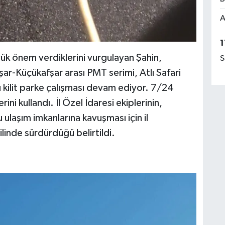
A
1
yük önem verdiklerini vurgulayan Şahin,
S
ar-Küçükafşar arası PMT serimi, Atlı Safari
 kilit parke çalışması devam ediyor. 7/24
i kullandı. İl Özel İdaresi ekiplerinin,
ulaşım imkanlarına kavuşması için il
linde sürdürdüğü belirtildi.