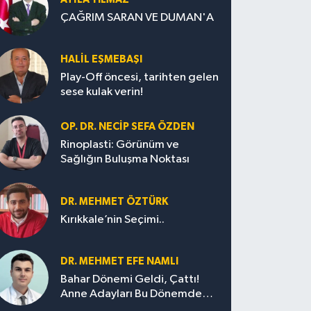
ÇAĞRIM SARAN VE DUMAN'A
HALIL EŞMEBAŞI
Play-Off öncesi, tarihten gelen
sese kulak verin!
OP. DR. NECIP SEFA ÖZDEN
Rinoplasti: Görünüm ve
Sağlığın Buluşma Noktası
DR. MEHMET ÖZTÜRK
Kırıkkale’nin Seçimi..
DR. MEHMET EFE NAMLI
Bahar Dönemi Geldi, Çattı!
Anne Adayları Bu Dönemde
Nelere Dikkat Etmeli?