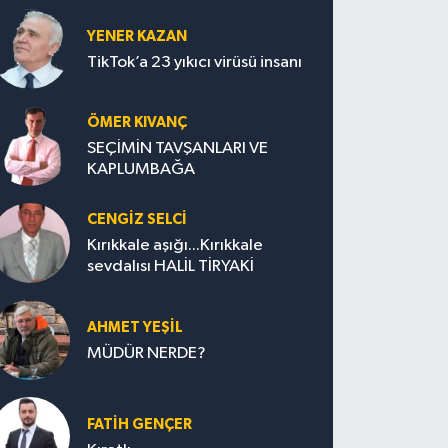
YENER KAZAN
TikTok’a 23 yıkıcı virüsü insanı
ÖMER KIVANÇ
SEÇİMİN TAVŞANLARI VE
KAPLUMBAĞA
CENGİZ SELCİ
Kırıkkale aşığı...Kırıkkale
sevdalısı HALİL TİRYAKİ
AHMET YEŞİL
MÜDÜR NERDE?
FATIH GENÇER