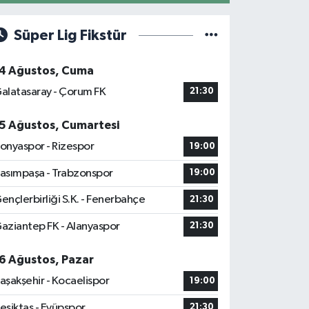
Süper Lig Fikstür
4 Ağustos, Cuma
alatasaray - Çorum FK
21:30
5 Ağustos, Cumartesi
onyaspor - Rizespor
19:00
asımpaşa - Trabzonspor
19:00
ençlerbirliği S.K. - Fenerbahçe
21:30
aziantep FK - Alanyaspor
21:30
6 Ağustos, Pazar
aşakşehir - Kocaelispor
19:00
eşiktaş - Eyüpspor
21:30