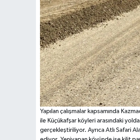
Yapılan çalışmalar kapsamında Kazmac
ile Küçükafşar köyleri arasındaki yold
gerçekleştiriliyor. Ayrıca Atlı Safari
ediyor. Yeniyapan köyünde ise kilit p