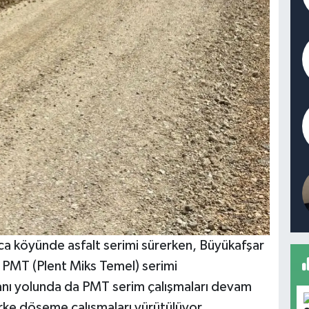
a köyünde asfalt serimi sürerken, Büyükafşar
a PMT (Plent Miks Temel) serimi
 Alanı yolunda da PMT serim çalışmaları devam
arke döşeme çalışmaları yürütülüyor.