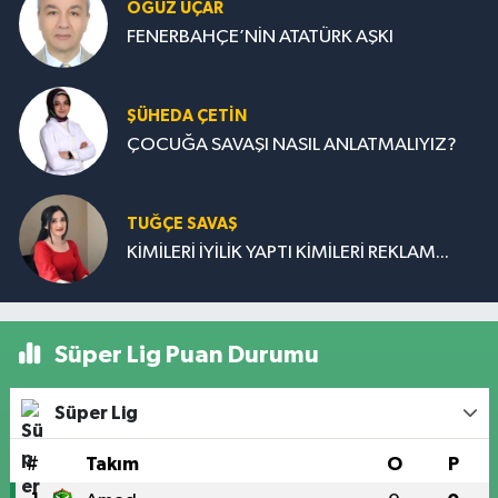
OĞUZ UÇAR
FENERBAHÇE’NİN ATATÜRK AŞKI
ŞÜHEDA ÇETİN
ÇOCUĞA SAVAŞI NASIL ANLATMALIYIZ?
TUĞÇE SAVAŞ
KİMİLERİ İYİLİK YAPTI KİMİLERİ REKLAM...
Süper Lig Puan Durumu
Süper Lig
#
Takım
O
P