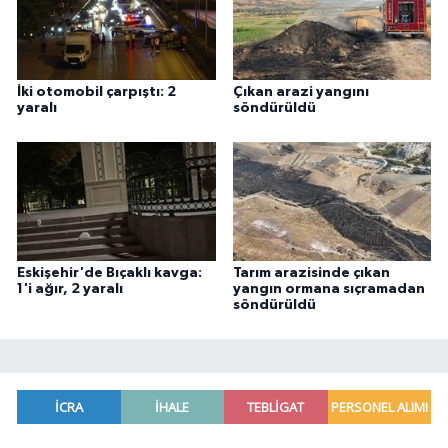
İki otomobil çarpıştı: 2
Çıkan arazi yangını
yaralı
söndürüldü
Eskişehir'de Bıçaklı kavga:
Tarım arazisinde çıkan
1'i ağır, 2 yaralı
yangın ormana sıçramadan
söndürüldü