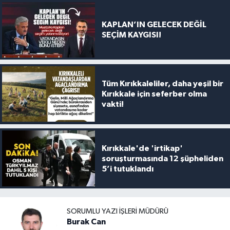
KAPLAN’IN GELECEK DEĞİL
SEÇİM KAYGISI!
Tüm Kırıkkaleliler, daha yeşil bir
Kırıkkale için seferber olma
vakti!
Kırıkkale'de 'irtikap'
soruşturmasında 12 şüpheliden
5’i tutuklandı
SORUMLU YAZI İŞLERI MÜDÜRÜ
Burak Can