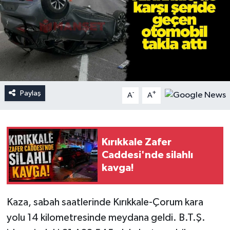
Paylaş
-
+
A
A
Kırıkkale Zafer
Caddesi'nde silahlı
kavga!
Kaza, sabah saatlerinde Kırıkkale-Çorum kara
yolu 14 kilometresinde meydana geldi. B.T.Ş.