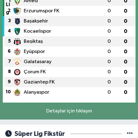
1
Amed
0
0
2
Erzurumspor FK
0
0
3
Başakşehir
0
0
4
Kocaelispor
0
0
5
Beşiktaş
0
0
6
Eyüpspor
0
0
7
Galatasaray
0
0
8
Çorum FK
0
0
9
Gaziantep FK
0
0
10
Alanyaspor
0
0
Detaylar için tıklayın
Süper Lig Fikstür