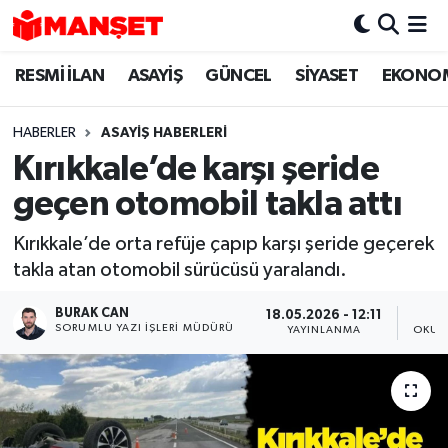
RESMİ İLAN
ASAYİŞ
GÜNCEL
SİYASET
EKONO
Hava Durumu
Trafik Durumu
HABERLER
ASAYİŞ HABERLERİ
Kırıkkale’de karşı şeride
Süper Lig Puan Durumu ve Fikstür
geçen otomobil takla attı
Tüm Manşetler
Kırıkkale’de orta refüje çapıp karşı şeride geçerek
takla atan otomobil sürücüsü yaralandı.
Son Dakika Haberleri
BURAK CAN
18.05.2026 - 12:11
Haber Arşivi
SORUMLU YAZI İŞLERI MÜDÜRÜ
YAYINLANMA
OKUN