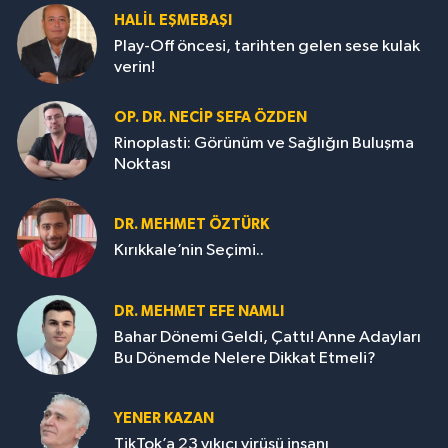
HALIL EŞMEBAŞI
Play-Off öncesi, tarihten gelen sese kulak
verin!
OP. DR. NECIP SEFA ÖZDEN
Rinoplasti: Görünüm ve Sağlığın Buluşma
Noktası
DR. MEHMET ÖZTÜRK
Kırıkkale’nin Seçimi..
DR. MEHMET EFE NAMLI
Bahar Dönemi Geldi, Çattı! Anne Adayları
Bu Dönemde Nelere Dikkat Etmeli?
YENER KAZAN
TikTok’a 23 yıkıcı virüsü insanı