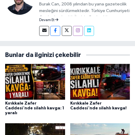
Burak Can, 2008 yılından bu yana gazetecilik
mesleğini sürdürmektedir. Türkiye Cumhuriyeti
Cumhurbaşkanlığı İletişim Başkanlığı
Devam Et
tarafından verilen Basın Kartı sahibidir. 2019-
2026 yılları arasında Demirören Haber Ajansı
(DHA) Kırıkkale Muhabiri olarak görev yapan
Burak Can, meslek hayatına 2026 yılından
itibaren Anadolu Ajansı (AA) Kırıkkale Muhabiri
Bunlar da ilginizi çekebilir
olarak sürdürmektedir.
Kırıkkale Zafer
Kırıkkale Zafer
Caddesi'nde silahlı kavga: 1
Caddesi'nde silahlı kavga!
yaralı