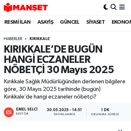
RESMİ İLAN
ASAYİŞ
GÜNCEL
SİYASET
EKONO
Hava Durumu
Trafik Durumu
HABERLER
KIRIKKALE
KIRIKKALE’DE BUGÜN
Süper Lig Puan Durumu ve Fikstür
HANGİ ECZANELER
Tüm Manşetler
NÖBETÇİ 30 Mayıs 2025
Kırıkkale Sağlık Müdürlüğünden derlenen bilgilere
Son Dakika Haberleri
göre, 30 Mayıs 2025 tarihinde (bugün)
Kırıkkale’de hangi eczaneler nöbetçi?
Haber Arşivi
EMEL SELCI
30.05.2025 - 14:51
1 DK
EDITÖR
YAYINLANMA
OKUNMA SÜRESI