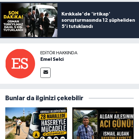
Kırıkkale'de 'irtikap'
soruşturmasında 12 şüpheliden
5’i tutuklandı
EDITÖR HAKKINDA
Emel Selci
Bunlar da ilginizi çekebilir