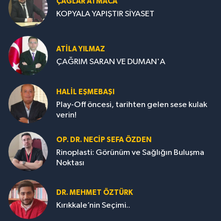
ÇAĞLAR ATMACA
KOPYALA YAPIŞTIR SİYASET
ATILA YILMAZ
ÇAĞRIM SARAN VE DUMAN'A
HALIL EŞMEBAŞI
Play-Off öncesi, tarihten gelen sese kulak
verin!
OP. DR. NECIP SEFA ÖZDEN
Rinoplasti: Görünüm ve Sağlığın Buluşma
Noktası
DR. MEHMET ÖZTÜRK
Kırıkkale’nin Seçimi..