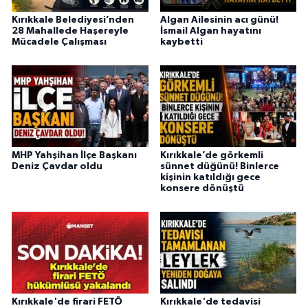
Kırıkkale Belediyesi’nden
Algan Ailesinin acı günü!
28 Mahallede Haşereyle
İsmail Algan hayatını
Mücadele Çalışması
kaybetti
MHP Yahşihan İlçe Başkanı
Kırıkkale’de görkemli
Deniz Çavdar oldu
sünnet düğünü! Binlerce
kişinin katıldığı gece
konsere dönüştü
Kırıkkale'de firari FETÖ
Kırıkkale'de tedavisi