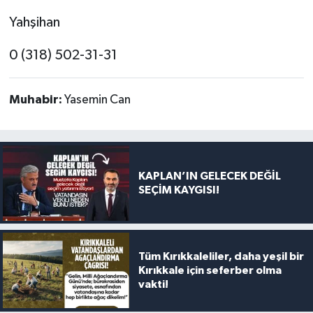
Yahşihan
0 (318) 502-31-31
Muhabir:
Yasemin Can
KAPLAN’IN GELECEK DEĞİL
SEÇİM KAYGISI!
Tüm Kırıkkaleliler, daha yeşil bir
Kırıkkale için seferber olma
vakti!