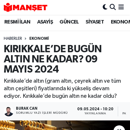
RESMİ İLAN
ASAYİŞ
GÜNCEL
SİYASET
EKONO
Hava Durumu
Trafik Durumu
HABERLER
EKONOMİ
KIRIKKALE’DE BUGÜN
Süper Lig Puan Durumu ve Fikstür
ALTIN NE KADAR? 09
Tüm Manşetler
MAYIS 2024
Kırıkkale’de altın (gram altın, çeyrek altın ve tüm
Son Dakika Haberleri
altın çeşitleri) fiyatlarında ki yükseliş devam
ediyor. Kırıkkale’de bugün altın ne kadar oldu?
Haber Arşivi
BURAK CAN
09.05.2024 - 10:20
SORUMLU YAZI İŞLERI MÜDÜRÜ
YAYINLANMA
PAY