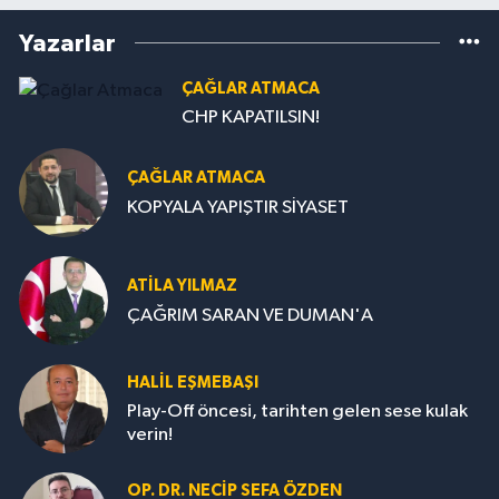
Yazarlar
ÇAĞLAR ATMACA
CHP KAPATILSIN!
ÇAĞLAR ATMACA
KOPYALA YAPIŞTIR SİYASET
ATILA YILMAZ
ÇAĞRIM SARAN VE DUMAN'A
HALIL EŞMEBAŞI
Play-Off öncesi, tarihten gelen sese kulak
verin!
OP. DR. NECIP SEFA ÖZDEN