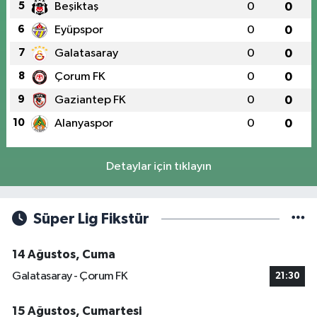
5
Beşiktaş
0
0
6
Eyüpspor
0
0
7
Galatasaray
0
0
8
Çorum FK
0
0
9
Gaziantep FK
0
0
10
Alanyaspor
0
0
Detaylar için tıklayın
Süper Lig Fikstür
14 Ağustos, Cuma
Galatasaray - Çorum FK
21:30
15 Ağustos, Cumartesi