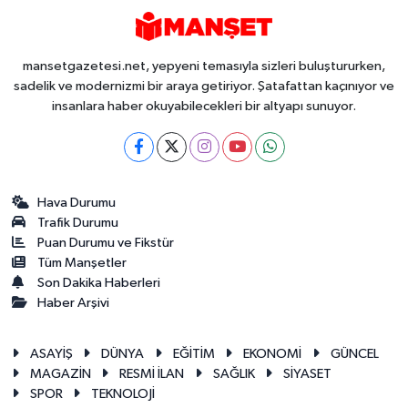
mansetgazetesi.net, yepyeni temasıyla sizleri buluştururken,
sadelik ve modernizmi bir araya getiriyor. Şatafattan kaçınıyor ve
insanlara haber okuyabilecekleri bir altyapı sunuyor.
Hava Durumu
Trafik Durumu
Puan Durumu ve Fikstür
Tüm Manşetler
Son Dakika Haberleri
Haber Arşivi
ASAYİŞ
DÜNYA
EĞİTİM
EKONOMİ
GÜNCEL
MAGAZİN
RESMİ İLAN
SAĞLIK
SİYASET
SPOR
TEKNOLOJİ