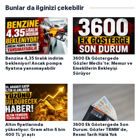
itibaren Anadolu Ajansı (AA) Kırıkkale Muhabiri
Bunlar da ilginizi çekebilir
olarak sürdürmektedir.
Benzine 4,35 liralık indirim
3600 Ek Göstergede
bekleniyor! Ancak pompa
Gözler Meclis'te: Memur ve
fiyatına yansımayabilir
Emeklilerin Bekleyişi
Sürüyor
Altın fiyatlarında
3600 Ek Göstergede Son
yükseliyor: Gram altın 6 bin
Durum: Gözler TBMM'de,
400 TL'yi aştı
Resmi Tarih Hâlâ Yok