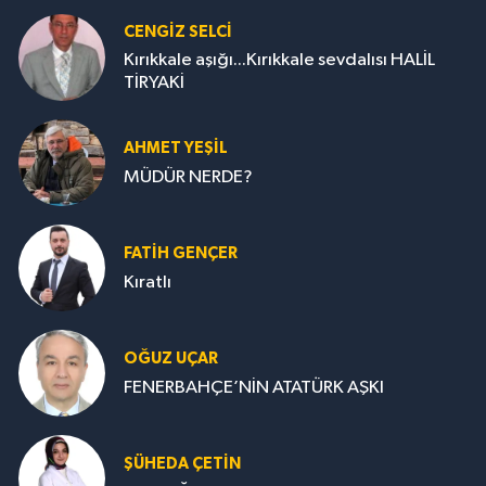
CENGİZ SELCİ
Kırıkkale aşığı...Kırıkkale sevdalısı HALİL
TİRYAKİ
AHMET YEŞİL
MÜDÜR NERDE?
FATIH GENÇER
Kıratlı
OĞUZ UÇAR
FENERBAHÇE’NİN ATATÜRK AŞKI
ŞÜHEDA ÇETİN