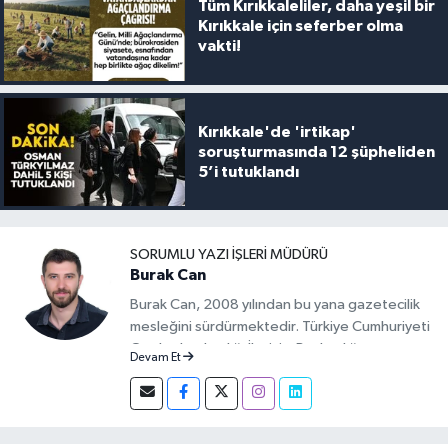
Tüm Kırıkkaleliler, daha yeşil bir
Kırıkkale için seferber olma
vakti!
Kırıkkale'de 'irtikap'
soruşturmasında 12 şüpheliden
5’i tutuklandı
SORUMLU YAZI İŞLERI MÜDÜRÜ
Burak Can
Burak Can, 2008 yılından bu yana gazetecilik
mesleğini sürdürmektedir. Türkiye Cumhuriyeti
Cumhurbaşkanlığı İletişim Başkanlığı
Devam Et
tarafından verilen Basın Kartı sahibidir. 2019-
2026 yılları arasında Demirören Haber Ajansı
(DHA) Kırıkkale Muhabiri olarak görev yapan
Burak Can, meslek hayatına 2026 yılından