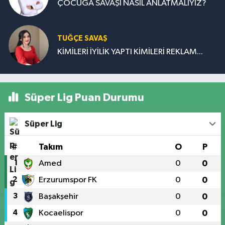
ÇOCUĞA SAVAŞI NASIL ANLATMALIYIZ?
TUĞÇE SAVAŞ
KİMİLERİ İYİLİK YAPTI KİMİLERİ REKLAM...
Süper Lig Puan Durumu
Süper Lig
#
Takım
O
P
1
Amed
0
0
2
Erzurumspor FK
0
0
3
Başakşehir
0
0
4
Kocaelispor
0
0