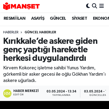
RESMİ İLAN
ASAYİŞ
GÜNCEL
SİYASET
EKONO
Hava Durumu
Trafik Durumu
HABERLER
GÜNCEL HABERLER
Kırıkkale’de askere giden
Süper Lig Puan Durumu ve Fikstür
genç yaptığı hareketle
Tüm Manşetler
herkesi duygulandırdı
Kirvem Kokoreç işletme sahibi Yunus Yardım,
Son Dakika Haberleri
görkemli bir asker gecesi ile oğlu Gökhan Yardım’ı
askere uğurladı.
Haber Arşivi
HABER MERKEZI
03.05.2024 - 13:34
03.05.2024 - 1
EDITÖR
YAYINLANMA
GÜNCELLEME