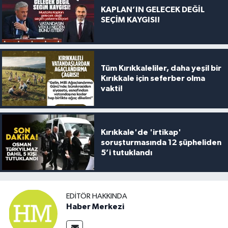
KAPLAN’IN GELECEK DEĞİL
SEÇİM KAYGISI!
Tüm Kırıkkaleliler, daha yeşil bir
Kırıkkale için seferber olma
vakti!
Kırıkkale'de 'irtikap'
soruşturmasında 12 şüpheliden
5’i tutuklandı
EDITÖR HAKKINDA
Haber Merkezi