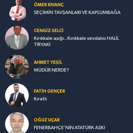
ÖMER KIVANÇ
SEÇİMİN TAVŞANLARI VE KAPLUMBAĞA
CENGİZ SELCİ
Kırıkkale aşığı...Kırıkkale sevdalısı HALİL
TİRYAKİ
AHMET YEŞİL
MÜDÜR NERDE?
FATIH GENÇER
Kıratlı
OĞUZ UÇAR
FENERBAHÇE’NİN ATATÜRK AŞKI