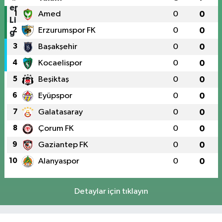
1
Amed
0
0
2
Erzurumspor FK
0
0
3
Başakşehir
0
0
4
Kocaelispor
0
0
5
Beşiktaş
0
0
6
Eyüpspor
0
0
7
Galatasaray
0
0
8
Çorum FK
0
0
9
Gaziantep FK
0
0
10
Alanyaspor
0
0
Detaylar için tıklayın