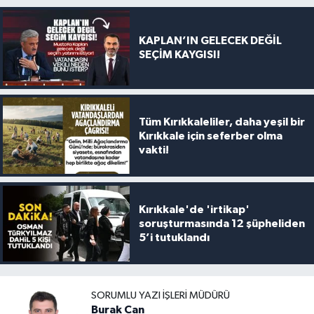
KAPLAN’IN GELECEK DEĞİL
SEÇİM KAYGISI!
Tüm Kırıkkaleliler, daha yeşil bir
Kırıkkale için seferber olma
vakti!
Kırıkkale'de 'irtikap'
soruşturmasında 12 şüpheliden
5’i tutuklandı
SORUMLU YAZI İŞLERI MÜDÜRÜ
Burak Can