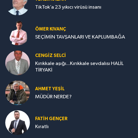
TikTok’a 23 yıkıcı virüsü insanı
ÖMER KIVANÇ
SEÇİMİN TAVŞANLARI VE KAPLUMBAĞA
CENGİZ SELCİ
Kırıkkale aşığı...Kırıkkale sevdalısı HALİL
TİRYAKİ
AHMET YEŞİL
MÜDÜR NERDE?
FATIH GENÇER
Kıratlı