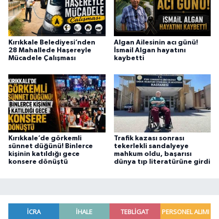
Kırıkkale Belediyesi’nden
Algan Ailesinin acı günü!
28 Mahallede Haşereyle
İsmail Algan hayatını
Mücadele Çalışması
kaybetti
Kırıkkale’de görkemli
Trafik kazası sonrası
sünnet düğünü! Binlerce
tekerlekli sandalyeye
kişinin katıldığı gece
mahkum oldu, başarısı
konsere dönüştü
dünya tıp literatürüne girdi