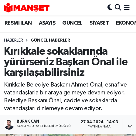
RESMİ İLAN
ASAYİŞ
GÜNCEL
SİYASET
EKONO
Hava Durumu
Trafik Durumu
HABERLER
GÜNCEL HABERLER
Kırıkkale sokaklarında
Süper Lig Puan Durumu ve Fikstür
yürürseniz Başkan Önal ile
Tüm Manşetler
karşılaşabilirsiniz
Kırıkkale Belediye Başkanı Ahmet Önal, esnaf ve
Son Dakika Haberleri
vatandaşlarla bir araya gelmeye devam ediyor.
Belediye Başkanı Önal, cadde ve sokaklarda
Haber Arşivi
vatandaşları dinlemeye devam ediyor.
BURAK CAN
27.04.2024 - 14:03
SORUMLU YAZI İŞLERI MÜDÜRÜ
YAYINLANMA
PAYL