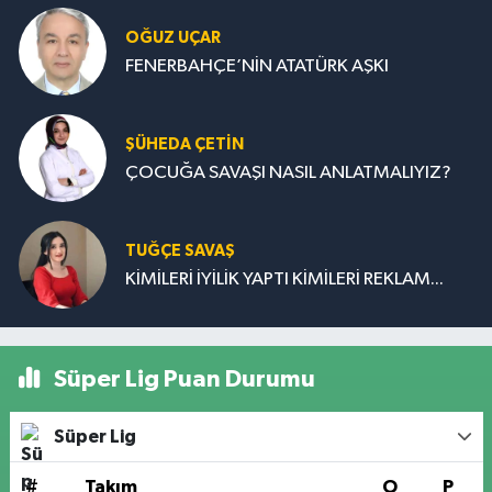
OĞUZ UÇAR
FENERBAHÇE’NİN ATATÜRK AŞKI
ŞÜHEDA ÇETİN
ÇOCUĞA SAVAŞI NASIL ANLATMALIYIZ?
TUĞÇE SAVAŞ
KİMİLERİ İYİLİK YAPTI KİMİLERİ REKLAM...
Süper Lig Puan Durumu
Süper Lig
#
Takım
O
P