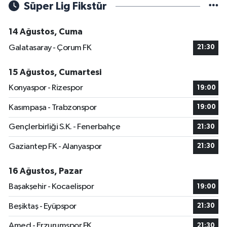
Süper Lig Fikstür
14 Ağustos, Cuma
Galatasaray - Çorum FK
21:30
15 Ağustos, Cumartesi
Konyaspor - Rizespor
19:00
Kasımpaşa - Trabzonspor
19:00
Gençlerbirliği S.K. - Fenerbahçe
21:30
Gaziantep FK - Alanyaspor
21:30
16 Ağustos, Pazar
Başakşehir - Kocaelispor
19:00
Beşiktaş - Eyüpspor
21:30
Amed - Erzurumspor FK
21:30