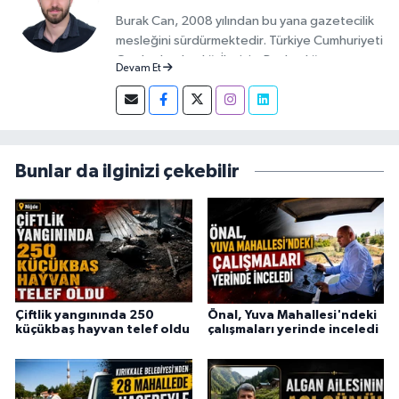
Burak Can, 2008 yılından bu yana gazetecilik
mesleğini sürdürmektedir. Türkiye Cumhuriyeti
Cumhurbaşkanlığı İletişim Başkanlığı
Devam Et
tarafından verilen Basın Kartı sahibidir. 2019-
2026 yılları arasında Demirören Haber Ajansı
(DHA) Kırıkkale Muhabiri olarak görev yapan
Burak Can, meslek hayatına 2026 yılından
itibaren Anadolu Ajansı (AA) Kırıkkale Muhabiri
Bunlar da ilginizi çekebilir
olarak sürdürmektedir.
Çiftlik yangınında 250
Önal, Yuva Mahallesi'ndeki
küçükbaş hayvan telef oldu
çalışmaları yerinde inceledi