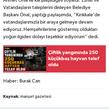
Ahmet Önal ile karşılaşıldığını söyledi. Esnaf ve
Vatandaşların taleplerini dinleyen Belediye
Başkanı Önal, yaptığı paylaşımda, “Kırıkkale'de
vatandaşlarımızla bir araya gelmeye devam
ediyoruz.Hemşehrilerime göstermiş oldukları
yoğun ilgiden dolayı teşekkür ediyorum” dedi.
Çiftlik yangınında 250
küçükbaş hayvan telef
oldu
Haber: Burak Can
Kaynak:
manşet gazetesi