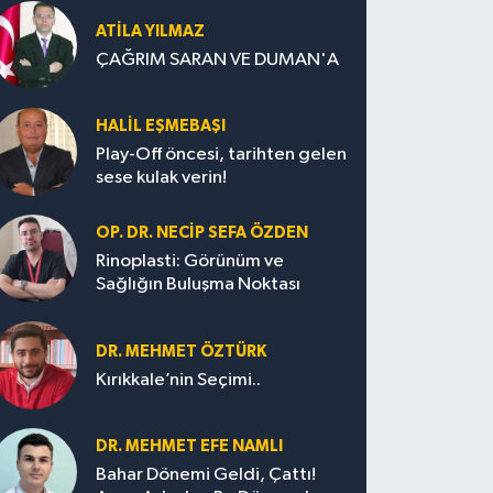
ATILA YILMAZ
ÇAĞRIM SARAN VE DUMAN'A
HALIL EŞMEBAŞI
Play-Off öncesi, tarihten gelen
sese kulak verin!
OP. DR. NECIP SEFA ÖZDEN
Rinoplasti: Görünüm ve
Sağlığın Buluşma Noktası
DR. MEHMET ÖZTÜRK
Kırıkkale’nin Seçimi..
DR. MEHMET EFE NAMLI
Bahar Dönemi Geldi, Çattı!