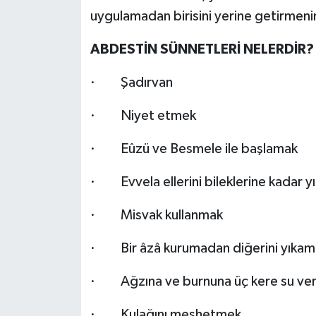
uygulamadan birisini yerine getirmenin
ABDESTİN SÜNNETLERİ NELERDİR?
· Şadırvan
· Niyet etmek
· Eûzü ve Besmele ile başlamak
· Evvela ellerini bileklerine kadar 
· Misvak kullanmak
· Bir âzâ kurumadan diğerini yıkam
· Ağzına ve burnuna üç kere su ve
· Kulağını meshetmek