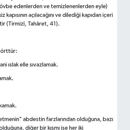
i tövbe edenlerden ve temizlenenlerden eyle)
z kapısının açılacağını ve dilediği kapıdan içeri
ir (Tirmizî, Tahâret, 41).
dörttür:
i ıslak elle sıvazlamak.
kamak.
ıkamak.
hetmenin" abdestin farzlarından olduğuna, bazı
lduğuna, diğer bir kısmı ise her iki