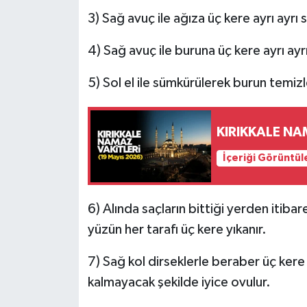
3) Sağ avuç ile ağıza üç kere ayrı ayrı s
4) Sağ avuç ile buruna üç kere ayrı ayrı 
5) Sol el ile sümkürülerek burun temizl
KIRIKKALE NA
İçeriği Görüntül
6) Alında saçların bittiği yerden itiba
yüzün her tarafı üç kere yıkanır.
7) Sağ kol dirseklerle beraber üç kere y
kalmayacak şekilde iyice ovulur.