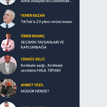
Anne Adayları Bu Dönemde
Nelere Dikkat Etmeli?
YENER KAZAN
TikTok’a 23 yıkıcı virüsü insanı
ÖMER KIVANÇ
SEÇİMİN TAVŞANLARI VE
KAPLUMBAĞA
CENGİZ SELCİ
Kırıkkale aşığı...Kırıkkale
sevdalısı HALİL TİRYAKİ
AHMET YEŞİL
MÜDÜR NERDE?