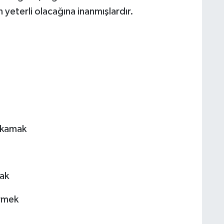
 yeterli olacağına inanmışlardır.
yıkamak
ak
rmek