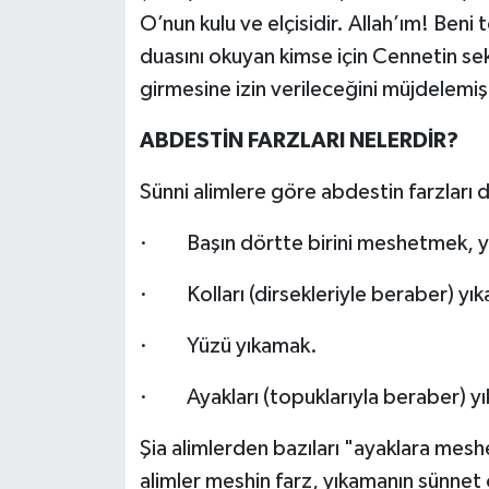
O’nun kulu ve elçisidir. Allah’ım! Ben
duasını okuyan kimse için Cennetin seki
girmesine izin verileceğini müjdelemişt
ABDESTİN FARZLARI NELERDİR?
Sünni alimlere göre abdestin farzları 
· Başın dörtte birini meshetmek, yan
· Kolları (dirsekleriyle beraber) yı
· Yüzü yıkamak.
· Ayakları (topuklarıyla beraber) y
Şia alimlerden bazıları "ayaklara mes
alimler meshin farz, yıkamanın sünnet o