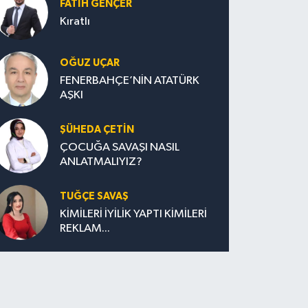
FATIH GENÇER
Kıratlı
OĞUZ UÇAR
FENERBAHÇE’NİN ATATÜRK
AŞKI
ŞÜHEDA ÇETİN
ÇOCUĞA SAVAŞI NASIL
ANLATMALIYIZ?
TUĞÇE SAVAŞ
KİMİLERİ İYİLİK YAPTI KİMİLERİ
REKLAM...