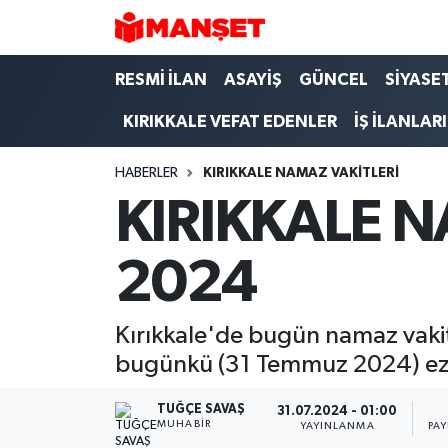
Hava Durumu
RESMİ İLAN
ASAYİŞ
GÜNCEL
SİYASE
KIRIKKALE VEFAT EDENLER
İŞ İLANLARI
Trafik Durumu
HABERLER
KIRIKKALE NAMAZ VAKİTLERİ
Süper Lig Puan Durumu ve Fikstür
KIRIKKALE 
Tüm Manşetler
2024
Son Dakika Haberleri
Haber Arşivi
Kırıkkale'de bugün namaz vakitl
bugünkü (31 Temmuz 2024) eza
TUĞÇE SAVAŞ
31.07.2024 - 01:00
MUHABIR
YAYINLANMA
PA