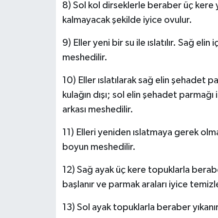
8) Sol kol dirseklerle beraber üç kere y
kalmayacak şekilde iyice ovulur.
9) Eller yeni bir su ile ıslatılır. Sağ el
meshedilir.
10) Eller ıslatılarak sağ elin şehadet p
kulağın dışı; sol elin şehadet parmağı i
arkası meshedilir.
11) Elleri yeniden ıslatmaya gerek olm
boyun meshedilir.
12) Sağ ayak üç kere topuklarla berab
başlanır ve parmak araları iyice temizle
13) Sol ayak topuklarla beraber yıkanı