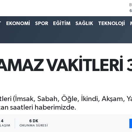
4
5
T
EKONOMİ
SPOR
EĞİTİM
SAĞLIK
TEKNOLOJİ
S
6
G
6
B
1
NAMAZ VAKİTLERİ
B
6
eri (İmsak, Sabah, Öğle, İkindi, Akşam, Yat
n saatleri haberimizde.
4
6 DK
YLAŞIM
OKUNMA SÜRESI