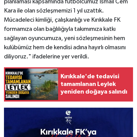
planlaması kapsamında futbolcumuz İsmail Cem
Kara ile olan sözleşmemizi 1 yıl uzattık.
Mücadeleci kimliği, çalışkanlığı ve Kırıkkale FK
formamıza olan bağlılığıyla takımımıza katkı
sağlayan oyuncumuza, yeni sözleşmesinin hem
kulübümüz hem de kendisi adına hayırlı olmasını
diliyoruz." ifadelerine yer verildi.
Kırıkkale'de tedavisi
tamamlanan Leylek
yeniden doğaya salındı