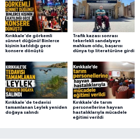
Kırıkkale’de görkemli
Trafik kazası sonrası
sünnet düğünü! Binlerce
tekerlekli sandalyeye
kişinin katıldığı gece
mahkum oldu, başarısı
konsere dönüştü
dünya tıp literatürüne girdi
Kırıkkale'de tedavisi
Kırıkkale’de tarım
tamamlanan Leylek yeniden
personellerine hayvan
doğaya salındı
hastalıklarıyla mücadele
eğitimi verildi