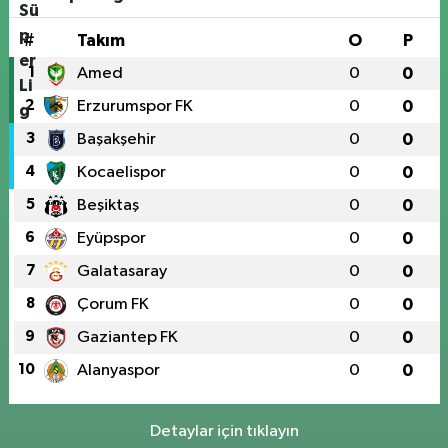
#
Takım
O
P
1
Amed
0
0
2
Erzurumspor FK
0
0
3
Başakşehir
0
0
4
Kocaelispor
0
0
5
Beşiktaş
0
0
6
Eyüpspor
0
0
7
Galatasaray
0
0
8
Çorum FK
0
0
9
Gaziantep FK
0
0
10
Alanyaspor
0
0
Detaylar için tıklayın