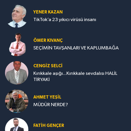
YENER KAZAN
TikTok’a 23 yıkıcı virüsü insanı
ÖMER KIVANÇ
SEÇİMİN TAVŞANLARI VE KAPLUMBAĞA
CENGİZ SELCİ
Kırıkkale aşığı...Kırıkkale sevdalısı HALİL
TİRYAKİ
AHMET YEŞİL
MÜDÜR NERDE?
FATIH GENÇER