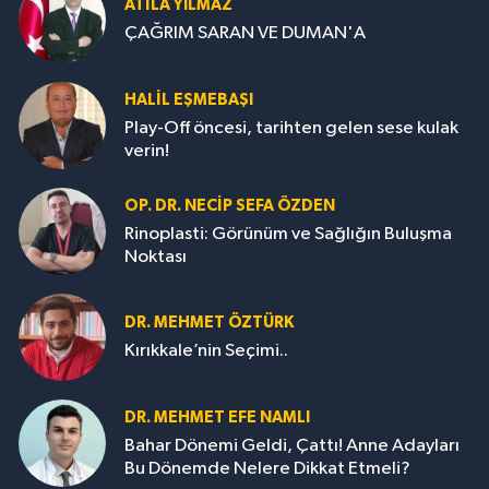
ATILA YILMAZ
ÇAĞRIM SARAN VE DUMAN'A
HALIL EŞMEBAŞI
Play-Off öncesi, tarihten gelen sese kulak
verin!
OP. DR. NECIP SEFA ÖZDEN
Rinoplasti: Görünüm ve Sağlığın Buluşma
Noktası
DR. MEHMET ÖZTÜRK
Kırıkkale’nin Seçimi..
DR. MEHMET EFE NAMLI
Bahar Dönemi Geldi, Çattı! Anne Adayları
Bu Dönemde Nelere Dikkat Etmeli?