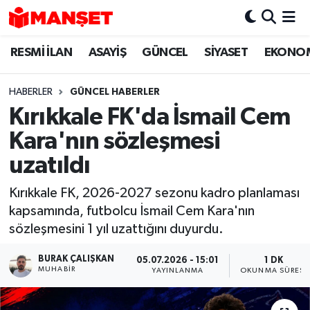
RESMİ İLAN
ASAYİŞ
GÜNCEL
SİYASET
EKONO
Hava Durumu
Trafik Durumu
HABERLER
GÜNCEL HABERLER
Kırıkkale FK'da İsmail Cem
Süper Lig Puan Durumu ve Fikstür
Kara'nın sözleşmesi
Tüm Manşetler
uzatıldı
Kırıkkale FK, 2026-2027 sezonu kadro planlaması
Son Dakika Haberleri
kapsamında, futbolcu İsmail Cem Kara'nın
sözleşmesini 1 yıl uzattığını duyurdu.
Haber Arşivi
BURAK ÇALIŞKAN
05.07.2026 - 15:01
1 DK
MUHABIR
YAYINLANMA
OKUNMA SÜRESI