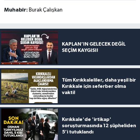
Muhabir:
Burak Çalışkan
KAPLAN’IN GELECEK DEĞİL
SEÇİM KAYGISI!
Tüm Kırıkkaleliler, daha yeşil bir
Kırıkkale için seferber olma
vakti!
Kırıkkale'de 'irtikap'
soruşturmasında 12 şüpheliden
5’i tutuklandı