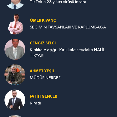
TikTok’a 23 yıkıcı virüsü insanı
ÖMER KIVANÇ
SEÇİMİN TAVŞANLARI VE KAPLUMBAĞA
CENGİZ SELCİ
Kırıkkale aşığı...Kırıkkale sevdalısı HALİL
TİRYAKİ
AHMET YEŞİL
MÜDÜR NERDE?
FATIH GENÇER
Kıratlı