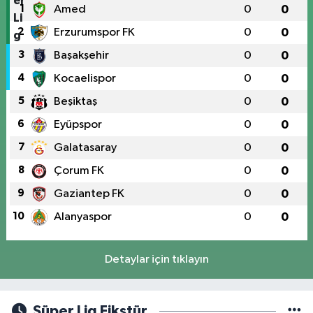
1
Amed
0
0
2
Erzurumspor FK
0
0
3
Başakşehir
0
0
4
Kocaelispor
0
0
5
Beşiktaş
0
0
6
Eyüpspor
0
0
7
Galatasaray
0
0
8
Çorum FK
0
0
9
Gaziantep FK
0
0
10
Alanyaspor
0
0
Detaylar için tıklayın
Süper Lig Fikstür