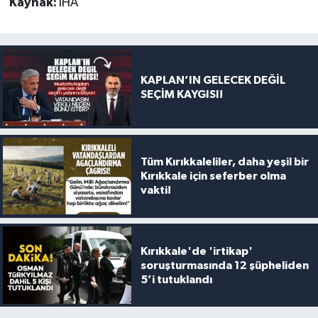
Kaynak:
İHA
KAPLAN’IN GELECEK DEĞİL
SEÇİM KAYGISI!
Tüm Kırıkkaleliler, daha yeşil bir
Kırıkkale için seferber olma
vakti!
Kırıkkale'de 'irtikap'
soruşturmasında 12 şüpheliden
5’i tutuklandı