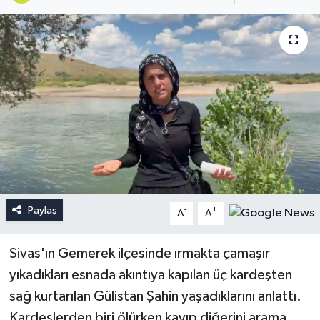
Paylaş
-
+
A
A
Sivas'ın Gemerek ilçesinde ırmakta çamaşır
yıkadıkları esnada akıntıya kapılan üç kardeşten
sağ kurtarılan Gülistan Şahin yaşadıklarını anlattı.
Kardeşlerden biri ölürken kayıp diğerini arama