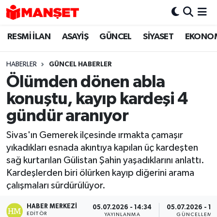
RESMİ İLAN
ASAYİŞ
GÜNCEL
SİYASET
EKONO
Hava Durumu
Trafik Durumu
HABERLER
GÜNCEL HABERLER
Ölümden dönen abla
Süper Lig Puan Durumu ve Fikstür
konuştu, kayıp kardeşi 4
Tüm Manşetler
gündür aranıyor
Sivas'ın Gemerek ilçesinde ırmakta çamaşır
Son Dakika Haberleri
yıkadıkları esnada akıntıya kapılan üç kardeşten
sağ kurtarılan Gülistan Şahin yaşadıklarını anlattı.
Haber Arşivi
Kardeşlerden biri ölürken kayıp diğerini arama
çalışmaları sürdürülüyor.
HABER MERKEZI
05.07.2026 - 14:34
05.07.2026 - 17
EDITÖR
YAYINLANMA
GÜNCELLEME