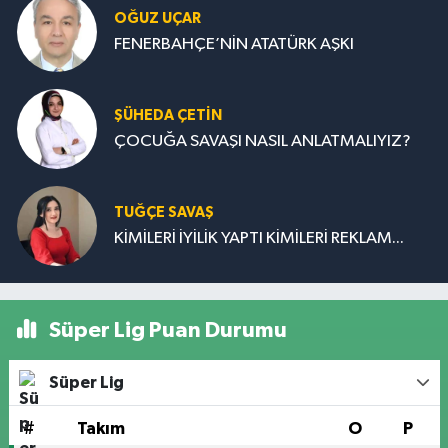
OĞUZ UÇAR
FENERBAHÇE’NİN ATATÜRK AŞKI
ŞÜHEDA ÇETİN
ÇOCUĞA SAVAŞI NASIL ANLATMALIYIZ?
TUĞÇE SAVAŞ
KİMİLERİ İYİLİK YAPTI KİMİLERİ REKLAM...
Süper Lig Puan Durumu
Süper Lig
#
Takım
O
P