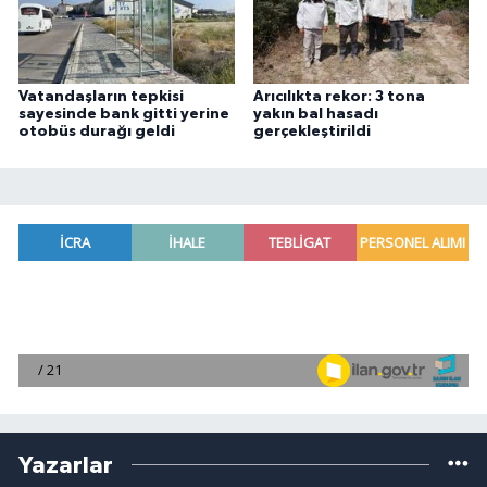
Vatandaşların tepkisi
Arıcılıkta rekor: 3 tona
sayesinde bank gitti yerine
yakın bal hasadı
otobüs durağı geldi
gerçekleştirildi
Yazarlar