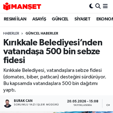
RESMİ İLAN
ASAYİŞ
GÜNCEL
SİYASET
EKONO
Hava Durumu
Trafik Durumu
HABERLER
GÜNCEL HABERLER
Kırıkkale Belediyesi’nden
Süper Lig Puan Durumu ve Fikstür
vatandaşa 500 bin sebze
Tüm Manşetler
fidesi
Kırıkkale Belediyesi, vatandaşlara sebze fidesi
Son Dakika Haberleri
(domates, biber, patlıcan) desteğini sürdürüyor.
Bu kapsamda vatandaşlara 500 bin dağıtımı
Haber Arşivi
yaptı.
BURAK CAN
20.05.2026 - 15:08
SORUMLU YAZI İŞLERI MÜDÜRÜ
YAYINLANMA
OKU