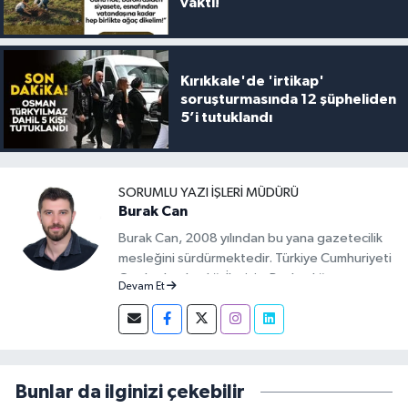
vakti!
Kırıkkale'de 'irtikap'
soruşturmasında 12 şüpheliden
5’i tutuklandı
SORUMLU YAZI İŞLERI MÜDÜRÜ
Burak Can
Burak Can, 2008 yılından bu yana gazetecilik
mesleğini sürdürmektedir. Türkiye Cumhuriyeti
Cumhurbaşkanlığı İletişim Başkanlığı
Devam Et
tarafından verilen Basın Kartı sahibidir. 2019-
2026 yılları arasında Demirören Haber Ajansı
(DHA) Kırıkkale Muhabiri olarak görev yapan
Burak Can, meslek hayatına 2026 yılından
itibaren Anadolu Ajansı (AA) Kırıkkale Muhabiri
Bunlar da ilginizi çekebilir
olarak sürdürmektedir.