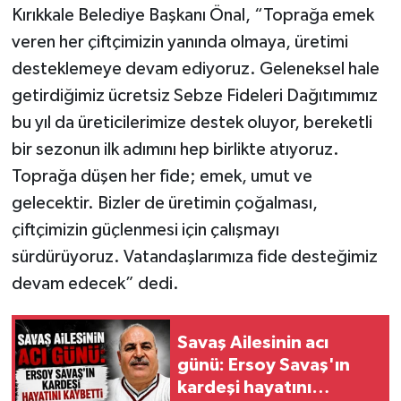
Kırıkkale Belediye Başkanı Önal, “Toprağa emek
veren her çiftçimizin yanında olmaya, üretimi
desteklemeye devam ediyoruz. Geleneksel hale
getirdiğimiz ücretsiz Sebze Fideleri Dağıtımımız
bu yıl da üreticilerimize destek oluyor, bereketli
bir sezonun ilk adımını hep birlikte atıyoruz.
Toprağa düşen her fide; emek, umut ve
gelecektir. Bizler de üretimin çoğalması,
çiftçimizin güçlenmesi için çalışmayı
sürdürüyoruz. Vatandaşlarımıza fide desteğimiz
devam edecek” dedi.
Savaş Ailesinin acı
günü: Ersoy Savaş'ın
kardeşi hayatını