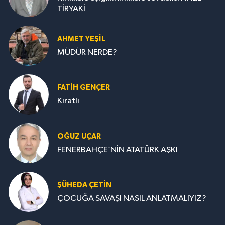
TİRYAKİ
AHMET YEŞİL
MÜDÜR NERDE?
FATIH GENÇER
Kıratlı
OĞUZ UÇAR
FENERBAHÇE’NİN ATATÜRK AŞKI
ŞÜHEDA ÇETİN
ÇOCUĞA SAVAŞI NASIL ANLATMALIYIZ?