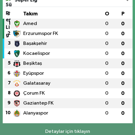
#
Takım
O
P
1
Amed
0
0
2
Erzurumspor FK
0
0
3
Başakşehir
0
0
4
Kocaelispor
0
0
5
Beşiktaş
0
0
6
Eyüpspor
0
0
7
Galatasaray
0
0
8
Çorum FK
0
0
9
Gaziantep FK
0
0
10
Alanyaspor
0
0
Detaylar için tıklayın