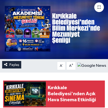
Paylaş
-
+
A
A
Kırıkkale
Belediyesi'nden Açık
Hava Sinema Etkinliği