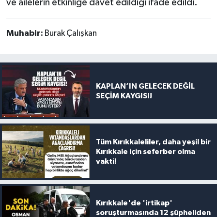
ve ailelerin etkinliğe davet edildiği ifade edildi.
Muhabir:
Burak Çalışkan
KAPLAN’IN GELECEK DEĞİL
SEÇİM KAYGISI!
Tüm Kırıkkaleliler, daha yeşil bir
Kırıkkale için seferber olma
vakti!
Kırıkkale'de 'irtikap'
soruşturmasında 12 şüpheliden