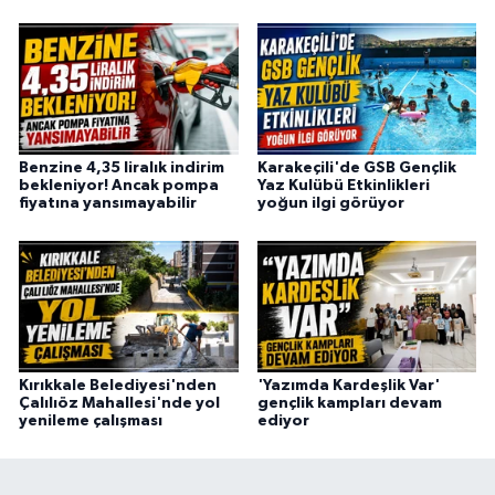
Benzine 4,35 liralık indirim
Karakeçili'de GSB Gençlik
bekleniyor! Ancak pompa
Yaz Kulübü Etkinlikleri
fiyatına yansımayabilir
yoğun ilgi görüyor
Kırıkkale Belediyesi'nden
'Yazımda Kardeşlik Var'
Çalılıöz Mahallesi'nde yol
gençlik kampları devam
yenileme çalışması
ediyor