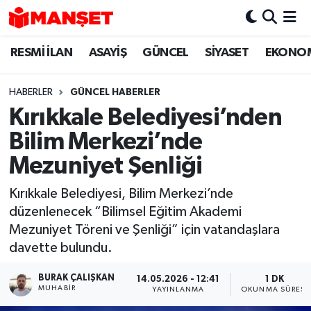
RESMİ İLAN
ASAYİŞ
GÜNCEL
SİYASET
EKONO
Hava Durumu
Trafik Durumu
HABERLER
GÜNCEL HABERLER
Kırıkkale Belediyesi’nden
Süper Lig Puan Durumu ve Fikstür
Bilim Merkezi’nde
Tüm Manşetler
Mezuniyet Şenliği
Kırıkkale Belediyesi, Bilim Merkezi’nde
Son Dakika Haberleri
düzenlenecek “Bilimsel Eğitim Akademi
Mezuniyet Töreni ve Şenliği” için vatandaşlara
Haber Arşivi
davette bulundu.
BURAK ÇALIŞKAN
14.05.2026 - 12:41
1 DK
MUHABIR
YAYINLANMA
OKUNMA SÜRESI