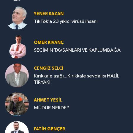
YENER KAZAN
TikTok’a 23 yıkıcı virüsü insanı
ÖMER KIVANÇ
SEÇİMİN TAVŞANLARI VE KAPLUMBAĞA
CENGİZ SELCİ
Kırıkkale aşığı...Kırıkkale sevdalısı HALİL
TİRYAKİ
AHMET YEŞİL
MÜDÜR NERDE?
FATIH GENÇER