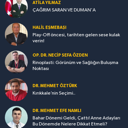
ATILA YILMAZ
ÇAĞRIM SARAN VE DUMAN'A
HALIL EŞMEBAŞI
Play-Off öncesi, tarihten gelen sese kulak
verin!
OP. DR. NECIP SEFA ÖZDEN
Rinoplasti: Görünüm ve Sağlığın Buluşma
Noktası
DR. MEHMET ÖZTÜRK
Kırıkkale’nin Seçimi..
DR. MEHMET EFE NAMLI
Bahar Dönemi Geldi, Çattı! Anne Adayları
Bu Dönemde Nelere Dikkat Etmeli?