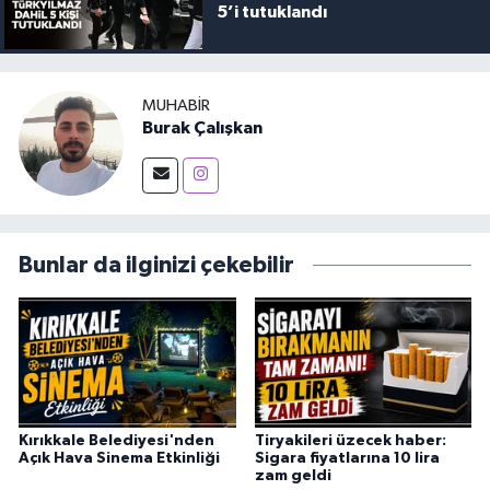
5’i tutuklandı
MUHABIR
Burak Çalışkan
Bunlar da ilginizi çekebilir
Kırıkkale Belediyesi'nden
Tiryakileri üzecek haber:
Açık Hava Sinema Etkinliği
Sigara fiyatlarına 10 lira
zam geldi