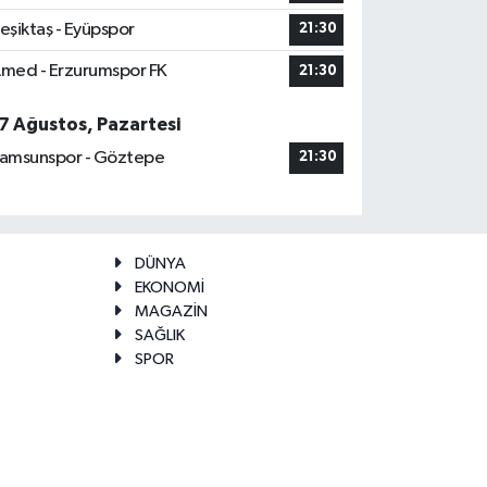
eşiktaş - Eyüpspor
21:30
med - Erzurumspor FK
21:30
7 Ağustos, Pazartesi
amsunspor - Göztepe
21:30
DÜNYA
EKONOMİ
MAGAZİN
SAĞLIK
SPOR