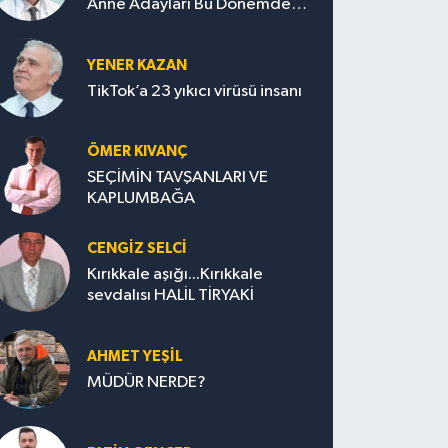
Anne Adayları Bu Dönemde
Nelere Dikkat Etmeli?
YENER KAZAN
TikTok’a 23 yıkıcı virüsü insanı
ÖMER KIVANÇ
SEÇİMİN TAVŞANLARI VE
KAPLUMBAĞA
CENGİZ SELCİ
Kırıkkale aşığı...Kırıkkale
sevdalısı HALİL TİRYAKİ
AHMET YEŞİL
MÜDÜR NERDE?