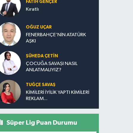
FATIH GENÇER
Kıratlı
OĞUZ UÇAR
FENERBAHÇE’NİN ATATÜRK
AŞKI
ŞÜHEDA ÇETİN
ÇOCUĞA SAVAŞI NASIL
ANLATMALIYIZ?
TUĞÇE SAVAŞ
KİMİLERİ İYİLİK YAPTI KİMİLERİ
REKLAM...
Süper Lig Puan Durumu