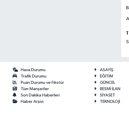
B
A
1
S
Hava Durumu
ASAYİŞ
Trafik Durumu
EĞİTİM
Puan Durumu ve Fikstür
GÜNCEL
Tüm Manşetler
RESMİ İLAN
Son Dakika Haberleri
SİYASET
Haber Arşivi
TEKNOLOJİ