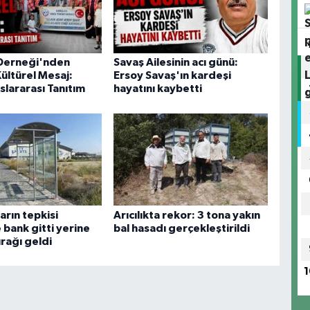
Derneği'nden
Savaş Ailesinin acı günü:
ültürel Mesaj:
Ersoy Savaş'ın kardeşi
slararası Tanıtım
hayatını kaybetti
arın tepkisi
Arıcılıkta rekor: 3 tona yakın
 bank gitti yerine
bal hasadı gerçekleştirildi
rağı geldi
1