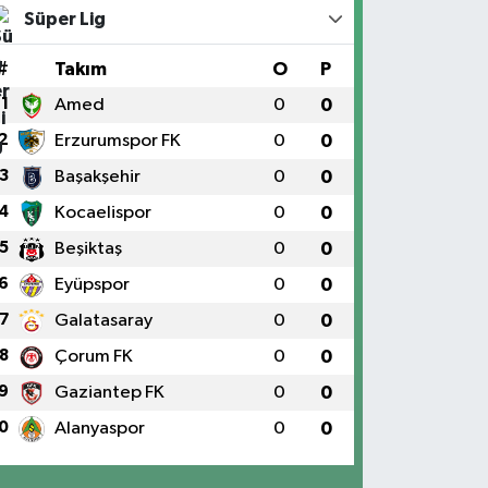
Süper Lig
#
Takım
O
P
1
Amed
0
0
2
Erzurumspor FK
0
0
3
Başakşehir
0
0
4
Kocaelispor
0
0
5
Beşiktaş
0
0
6
Eyüpspor
0
0
7
Galatasaray
0
0
8
Çorum FK
0
0
9
Gaziantep FK
0
0
0
Alanyaspor
0
0