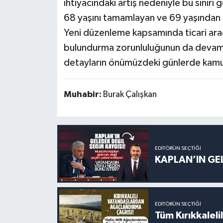
ihtiyacındaki artış nedeniyle bu sınırı
68 yaşını tamamlayan ve 69 yaşından gü
Yeni düzenleme kapsamında ticari araç 
bulundurma zorunluluğunun da devam e
detayların önümüzdeki günlerde kamuo
Muhabir:
Burak Çalışkan
EDITÖRÜN SEÇTIĞI
KAPLAN’IN GEL
EDITÖRÜN SEÇTIĞI
Tüm Kırıkkalelil