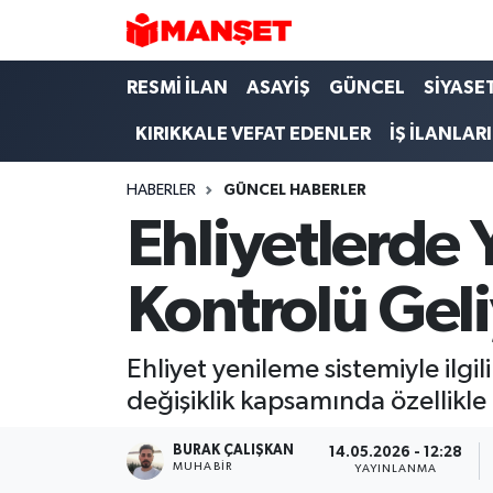
Hava Durumu
RESMİ İLAN
ASAYİŞ
GÜNCEL
SİYASE
KIRIKKALE VEFAT EDENLER
İŞ İLANLARI
Trafik Durumu
HABERLER
GÜNCEL HABERLER
Süper Lig Puan Durumu ve Fikstür
Ehliyetlerde
Tüm Manşetler
Kontrolü Gel
Son Dakika Haberleri
Haber Arşivi
Ehliyet yenileme sistemiyle ilg
değişiklik kapsamında özellikle i
BURAK ÇALIŞKAN
14.05.2026 - 12:28
MUHABIR
YAYINLANMA