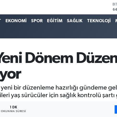
BI
64
D
47
T
EKONOMİ
SPOR
EĞİTİM
SAĞLIK
TEKNOLOJİ
E
55
ST
64
GR
6
 Yeni Dönem Düzenl
Bİ
13
iyor
ili yeni bir düzenleme hazırlığı gündeme ge
leri yaş sürücüler için sağlık kontrolü şartı 
1 DK
OKUNMA SÜRESI