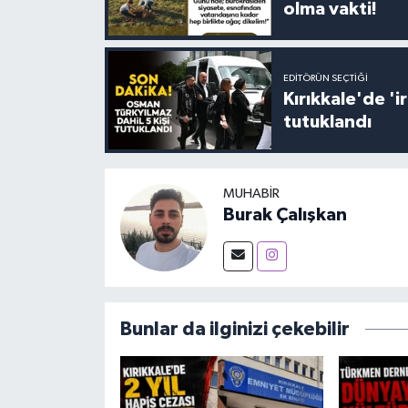
olma vakti!
EDITÖRÜN SEÇTIĞI
Kırıkkale'de '
tutuklandı
MUHABIR
Burak Çalışkan
Bunlar da ilginizi çekebilir