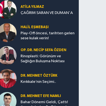
ATILA YILMAZ
ÇAĞRIM SARAN VE DUMAN'A
HALIL EŞMEBAŞI
Play-Off öncesi, tarihten gelen
sese kulak verin!
OP. DR. NECIP SEFA ÖZDEN
Rinoplasti: Görünüm ve
Sağlığın Buluşma Noktası
DR. MEHMET ÖZTÜRK
Kırıkkale’nin Seçimi..
DR. MEHMET EFE NAMLI
Bahar Dönemi Geldi, Çattı!