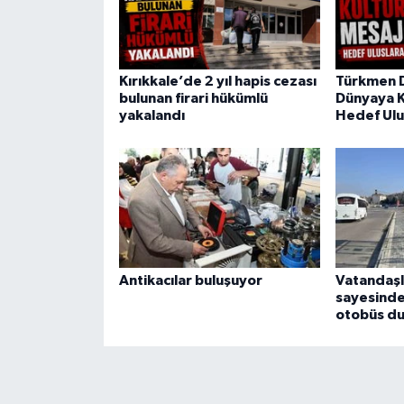
Kırıkkale’de 2 yıl hapis cezası
Türkmen 
bulunan firari hükümlü
Dünyaya K
yakalandı
Hedef Ulu
Antikacılar buluşuyor
Vatandaşl
sayesinde
otobüs du