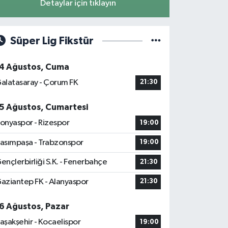
Detaylar için tıklayın
Süper Lig Fikstür
4 Ağustos, Cuma
alatasaray - Çorum FK
21:30
5 Ağustos, Cumartesi
onyaspor - Rizespor
19:00
asımpaşa - Trabzonspor
19:00
ençlerbirliği S.K. - Fenerbahçe
21:30
aziantep FK - Alanyaspor
21:30
6 Ağustos, Pazar
aşakşehir - Kocaelispor
19:00