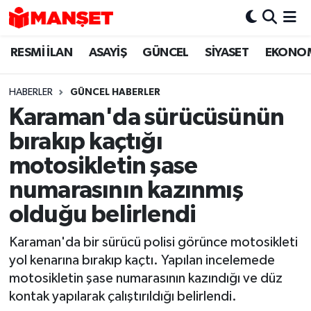
RESMİ İLAN
ASAYİŞ
GÜNCEL
SİYASET
EKONO
Hava Durumu
Trafik Durumu
HABERLER
GÜNCEL HABERLER
Karaman'da sürücüsünün
Süper Lig Puan Durumu ve Fikstür
bırakıp kaçtığı
Tüm Manşetler
motosikletin şase
numarasının kazınmış
Son Dakika Haberleri
olduğu belirlendi
Haber Arşivi
Karaman'da bir sürücü polisi görünce motosikleti
yol kenarına bırakıp kaçtı. Yapılan incelemede
motosikletin şase numarasının kazındığı ve düz
kontak yapılarak çalıştırıldığı belirlendi.