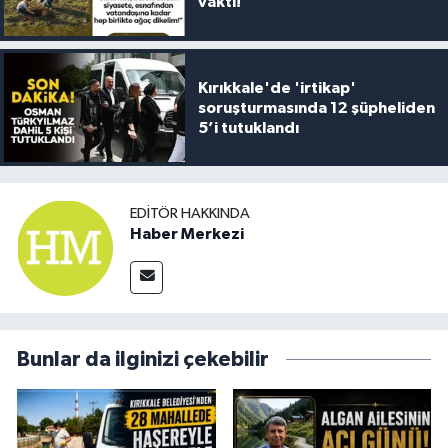
vakti!
Kırıkkale'de 'irtikap'
soruşturmasında 12 şüpheliden
5’i tutuklandı
EDITÖR HAKKINDA
Haber Merkezi
Bunlar da ilginizi çekebilir