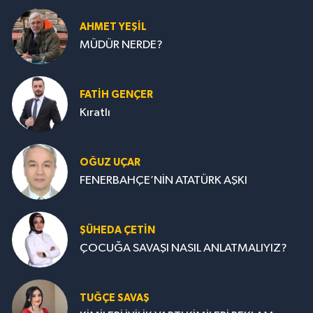
AHMET YEŞİL
MÜDÜR NERDE?
FATIH GENÇER
Kıratlı
OĞUZ UÇAR
FENERBAHÇE’NİN ATATÜRK AŞKI
ŞÜHEDA ÇETİN
ÇOCUĞA SAVAŞI NASIL ANLATMALIYIZ?
TUĞÇE SAVAŞ