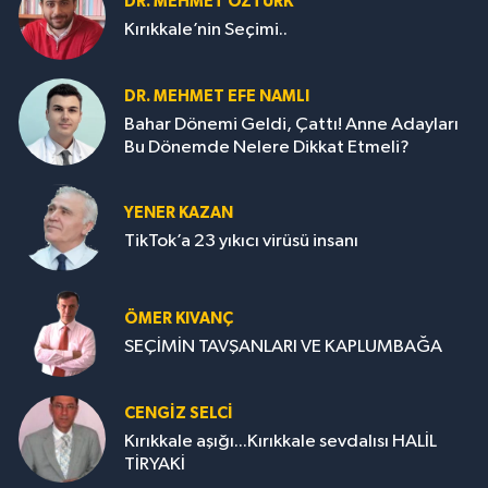
DR. MEHMET ÖZTÜRK
Kırıkkale’nin Seçimi..
DR. MEHMET EFE NAMLI
Bahar Dönemi Geldi, Çattı! Anne Adayları
Bu Dönemde Nelere Dikkat Etmeli?
YENER KAZAN
TikTok’a 23 yıkıcı virüsü insanı
ÖMER KIVANÇ
SEÇİMİN TAVŞANLARI VE KAPLUMBAĞA
CENGİZ SELCİ
Kırıkkale aşığı...Kırıkkale sevdalısı HALİL
TİRYAKİ