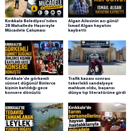
Kırıkkale Belediyesi’nden
Algan Ailesinin acı günü!
28 Mahallede Haşereyle
İsmail Algan hayatını
Mücadele Çalışması
kaybetti
Kırıkkale’de görkemli
Trafik kazası sonrası
sünnet düğünü! Binlerce
tekerlekli sandalyeye
kişinin katıldığı gece
mahkum oldu, başarısı
konsere dönüştü
dünya tıp literatürüne girdi