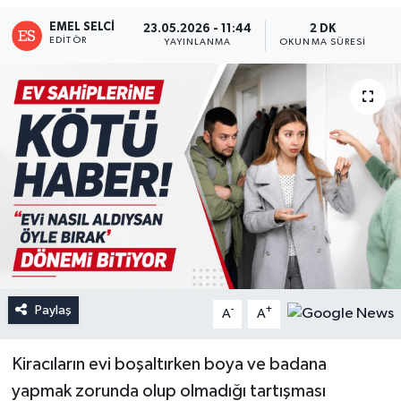
EMEL SELCI
23.05.2026 - 11:44
2 DK
EDITÖR
YAYINLANMA
OKUNMA SÜRESI
Paylaş
-
+
A
A
Kiracıların evi boşaltırken boya ve badana
yapmak zorunda olup olmadığı tartışması