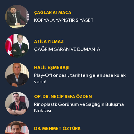
ÇAĞLAR ATMACA
KOPYALA YAPIŞTIR SİYASET
ATILA YILMAZ
ÇAĞRIM SARAN VE DUMAN'A
HALIL EŞMEBAŞI
Play-Off öncesi, tarihten gelen sese kulak
verin!
OP. DR. NECIP SEFA ÖZDEN
Rinoplasti: Görünüm ve Sağlığın Buluşma
Noktası
DR. MEHMET ÖZTÜRK