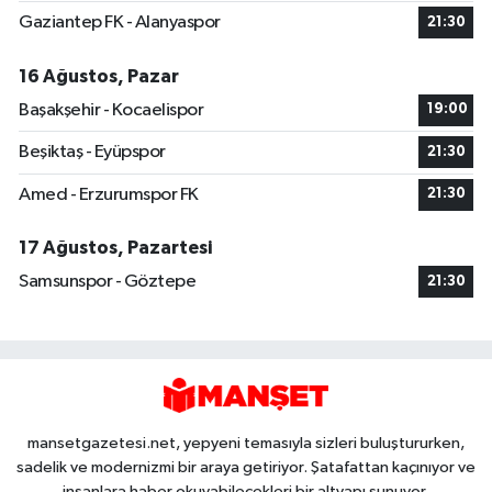
Gaziantep FK - Alanyaspor
21:30
16 Ağustos, Pazar
Başakşehir - Kocaelispor
19:00
Beşiktaş - Eyüpspor
21:30
Amed - Erzurumspor FK
21:30
17 Ağustos, Pazartesi
Samsunspor - Göztepe
21:30
mansetgazetesi.net, yepyeni temasıyla sizleri buluştururken,
sadelik ve modernizmi bir araya getiriyor. Şatafattan kaçınıyor ve
insanlara haber okuyabilecekleri bir altyapı sunuyor.