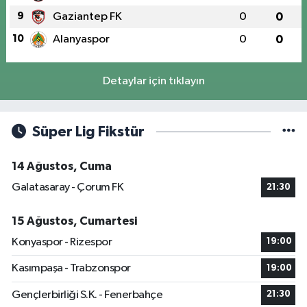
9
Gaziantep FK
0
0
10
Alanyaspor
0
0
Detaylar için tıklayın
Süper Lig Fikstür
14 Ağustos, Cuma
Galatasaray - Çorum FK
21:30
15 Ağustos, Cumartesi
Konyaspor - Rizespor
19:00
Kasımpaşa - Trabzonspor
19:00
Gençlerbirliği S.K. - Fenerbahçe
21:30