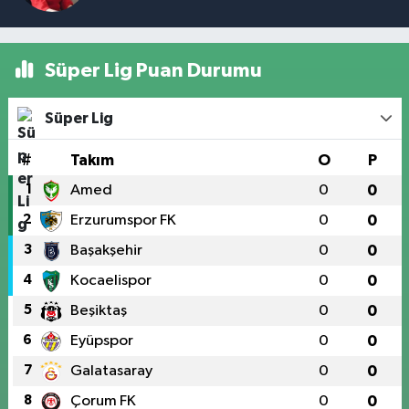
Süper Lig Puan Durumu
Süper Lig
#
Takım
O
P
1
Amed
0
0
2
Erzurumspor FK
0
0
3
Başakşehir
0
0
4
Kocaelispor
0
0
5
Beşiktaş
0
0
6
Eyüpspor
0
0
7
Galatasaray
0
0
8
Çorum FK
0
0