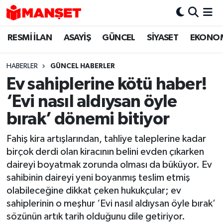
RESMİ İLAN
ASAYİŞ
GÜNCEL
SİYASET
EKONO
Hava Durumu
Trafik Durumu
HABERLER
GÜNCEL HABERLER
Ev sahiplerine kötü haber!
Süper Lig Puan Durumu ve Fikstür
‘Evi nasıl aldıysan öyle
Tüm Manşetler
bırak’ dönemi bitiyor
Fahiş kira artışlarından, tahliye taleplerine kadar
Son Dakika Haberleri
birçok derdi olan kiracının belini evden çıkarken
daireyi boyatmak zorunda olması da büküyor. Ev
Haber Arşivi
sahibinin daireyi yeni boyanmış teslim etmiş
olabileceğine dikkat çeken hukukçular; ev
sahiplerinin o meşhur ‘Evi nasıl aldıysan öyle bırak’
sözünün artık tarih olduğunu dile getiriyor.