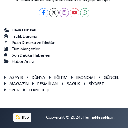
Hava Durumu
Trafik Durumu
Puan Durumu ve Fikstür
Tüm Manşetler
Son Dakika Haberleri
Haber Arşivi
ASAYİŞ
DÜNYA
EĞİTİM
EKONOMİ
GÜNCEL
MAGAZİN
RESMİ İLAN
SAĞLIK
SİYASET
SPOR
TEKNOLOJİ
RSS
Copyright © 2024. Her hakkı saklıdır.