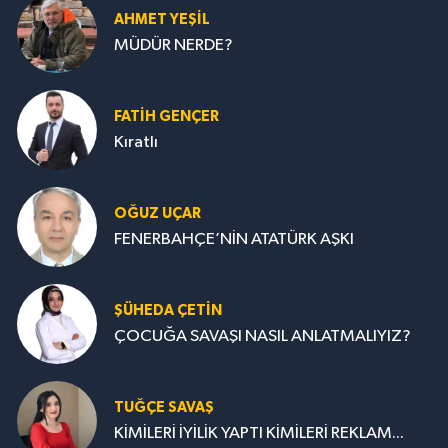
AHMET YEŞİL
MÜDÜR NERDE?
FATIH GENÇER
Kıratlı
OĞUZ UÇAR
FENERBAHÇE’NİN ATATÜRK AŞKI
ŞÜHEDA ÇETİN
ÇOCUĞA SAVAŞI NASIL ANLATMALIYIZ?
TUĞÇE SAVAŞ
KİMİLERİ İYİLİK YAPTI KİMİLERİ REKLAM...