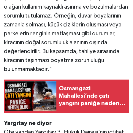
olağan kullanım kaynaklı aşınma ve bozulmalardan
sorumlu tutulamaz. Örneğin, duvar boyalarının
zamanla solması, küçük çiziklerin oluşması veya
parkelerin renginin matlaşması gibi durumlar,
kiracının doğal sorumluluk alanının dışında
değerlendirilir. Bu kapsamda, tahliye sırasında
kiracının taşınmazı boyatma zorunluluğu
bulunmamaktadır."
Osmangazi
Mahallesi’nde çatı
yangını paniğe neden
oldu
Yargıtay ne diyor
Öte yandan Yargıtay 3. Hukuk Dairesi’nin içtihat