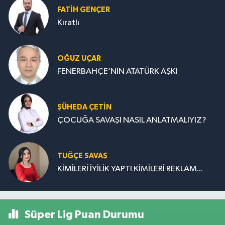
FATIH GENÇER
Kıratlı
OĞUZ UÇAR
FENERBAHÇE’NİN ATATÜRK AŞKI
ŞÜHEDA ÇETİN
ÇOCUĞA SAVAŞI NASIL ANLATMALIYIZ?
TUĞÇE SAVAŞ
KİMİLERİ İYİLİK YAPTI KİMİLERİ REKLAM...
Süper Lig Puan Durumu