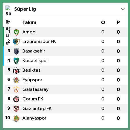
Süper Lig
#
Takım
O
P
1
Amed
0
0
2
Erzurumspor FK
0
0
3
Başakşehir
0
0
4
Kocaelispor
0
0
5
Beşiktaş
0
0
6
Eyüpspor
0
0
7
Galatasaray
0
0
8
Çorum FK
0
0
9
Gaziantep FK
0
0
10
Alanyaspor
0
0