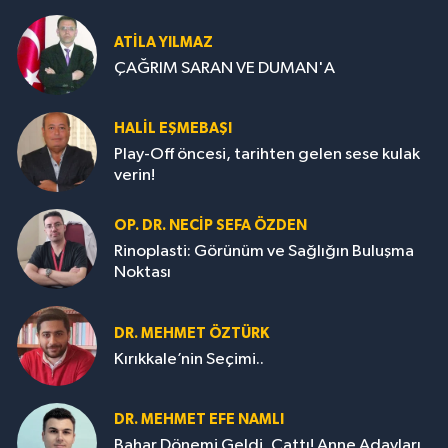
ATILA YILMAZ
ÇAĞRIM SARAN VE DUMAN'A
HALIL EŞMEBAŞI
Play-Off öncesi, tarihten gelen sese kulak
verin!
OP. DR. NECIP SEFA ÖZDEN
Rinoplasti: Görünüm ve Sağlığın Buluşma
Noktası
DR. MEHMET ÖZTÜRK
Kırıkkale’nin Seçimi..
DR. MEHMET EFE NAMLI
Bahar Dönemi Geldi, Çattı! Anne Adayları