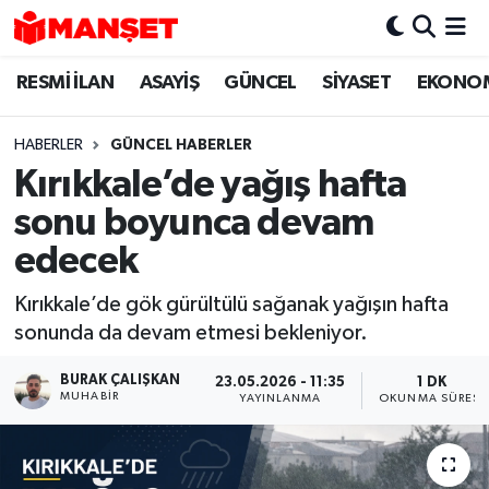
RESMİ İLAN
ASAYİŞ
GÜNCEL
SİYASET
EKONO
Hava Durumu
Trafik Durumu
HABERLER
GÜNCEL HABERLER
Kırıkkale’de yağış hafta
Süper Lig Puan Durumu ve Fikstür
sonu boyunca devam
Tüm Manşetler
edecek
Kırıkkale’de gök gürültülü sağanak yağışın hafta
Son Dakika Haberleri
sonunda da devam etmesi bekleniyor.
Haber Arşivi
BURAK ÇALIŞKAN
23.05.2026 - 11:35
1 DK
MUHABIR
YAYINLANMA
OKUNMA SÜRESI