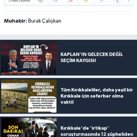
Muhabir:
Burak Çalışkan
KAPLAN’IN GELECEK DEĞİL
SEÇİM KAYGISI!
Tüm Kırıkkaleliler, daha yeşil bir
Kırıkkale için seferber olma
vakti!
Kırıkkale'de 'irtikap'
soruşturmasında 12 şüpheliden