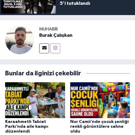
5’i tutuklandı
MUHABIR
Burak Çalışkan
Bunlar da ilginizi çekebilir
Karaahmetli Tabiat
Nur Camii’nde çocuk şenliği
Parkı’nda aile kampı
renkli görüntülere sahne
düzenlendi
oldu