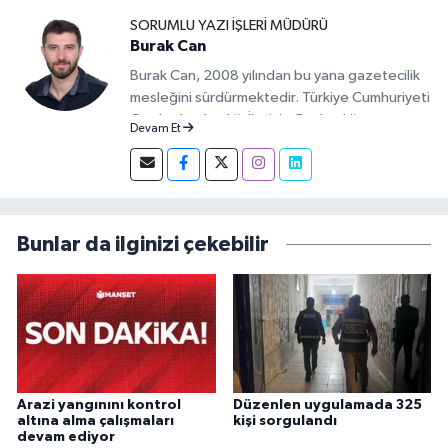
SORUMLU YAZI İŞLERI MÜDÜRÜ
Burak Can
Burak Can, 2008 yılından bu yana gazetecilik
mesleğini sürdürmektedir. Türkiye Cumhuriyeti
Cumhurbaşkanlığı İletişim Başkanlığı
Devam Et
tarafından verilen Basın Kartı sahibidir. 2019-
2026 yılları arasında Demirören Haber Ajansı
(DHA) Kırıkkale Muhabiri olarak görev yapan
Burak Can, meslek hayatına 2026 yılından
itibaren Anadolu Ajansı (AA) Kırıkkale Muhabiri
Bunlar da ilginizi çekebilir
olarak sürdürmektedir.
Arazi yangınını kontrol
Düzenlen uygulamada 325
altına alma çalışmaları
kişi sorgulandı
devam ediyor