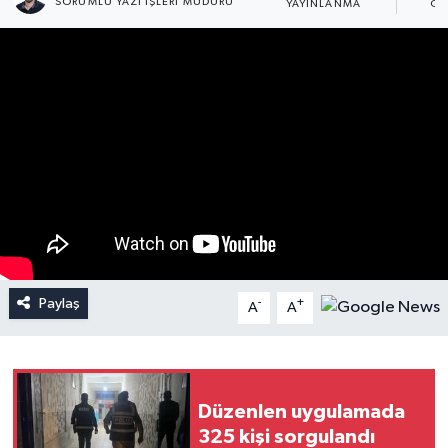
SORUMLU YAZI İŞLERI MÜDÜRÜ
YAYINLANMA
GÜ
Paylaş
-
+
A
A
Düzenlen uygulamada
325 kişi sorgulandı