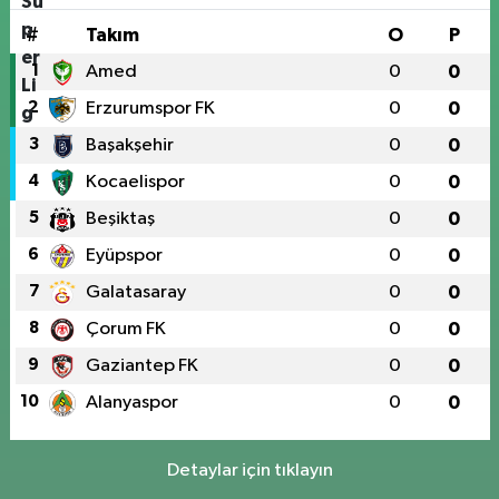
#
Takım
O
P
1
Amed
0
0
2
Erzurumspor FK
0
0
3
Başakşehir
0
0
4
Kocaelispor
0
0
5
Beşiktaş
0
0
6
Eyüpspor
0
0
7
Galatasaray
0
0
8
Çorum FK
0
0
9
Gaziantep FK
0
0
10
Alanyaspor
0
0
Detaylar için tıklayın