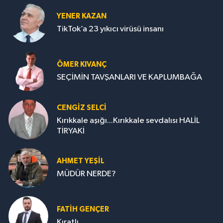
YENER KAZAN
TikTok’a 23 yıkıcı virüsü insanı
ÖMER KIVANÇ
SEÇİMİN TAVŞANLARI VE KAPLUMBAĞA
CENGİZ SELCİ
Kırıkkale aşığı...Kırıkkale sevdalısı HALİL
TİRYAKİ
AHMET YEŞİL
MÜDÜR NERDE?
FATIH GENÇER
Kıratlı