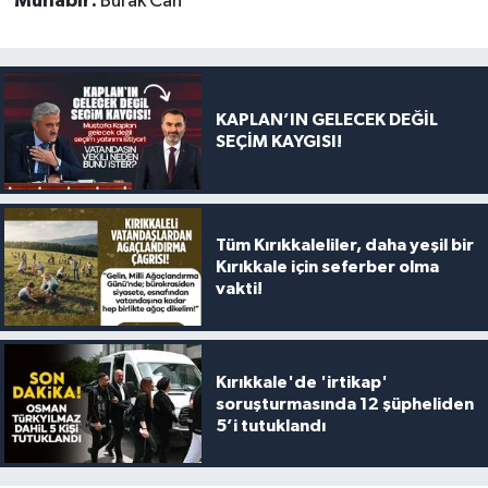
Muhabir:
Burak Can
KAPLAN’IN GELECEK DEĞİL
SEÇİM KAYGISI!
Tüm Kırıkkaleliler, daha yeşil bir
Kırıkkale için seferber olma
vakti!
Kırıkkale'de 'irtikap'
soruşturmasında 12 şüpheliden
5’i tutuklandı