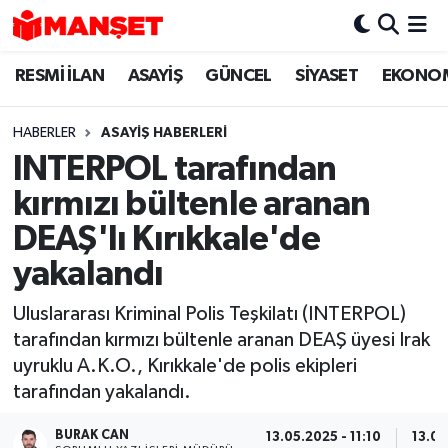
RESMİ İLAN
ASAYİŞ
GÜNCEL
SİYASET
EKONO
Hava Durumu
Trafik Durumu
HABERLER
ASAYİŞ HABERLERİ
INTERPOL tarafından
Süper Lig Puan Durumu ve Fikstür
kırmızı bültenle aranan
Tüm Manşetler
DEAŞ'lı Kırıkkale'de
yakalandı
Son Dakika Haberleri
Uluslararası Kriminal Polis Teşkilatı (INTERPOL)
Haber Arşivi
tarafından kırmızı bültenle aranan DEAŞ üyesi Irak
uyruklu A.K.O., Kırıkkale'de polis ekipleri
tarafından yakalandı.
BURAK CAN
13.05.2025 - 11:10
13.05