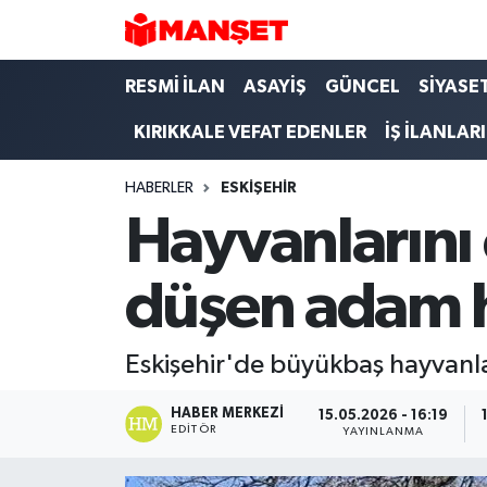
Hava Durumu
RESMİ İLAN
ASAYİŞ
GÜNCEL
SİYASE
KIRIKKALE VEFAT EDENLER
İŞ İLANLARI
Trafik Durumu
HABERLER
ESKIŞEHIR
Süper Lig Puan Durumu ve Fikstür
Hayvanlarını 
Tüm Manşetler
düşen adam h
Son Dakika Haberleri
Haber Arşivi
Eskişehir'de büyükbaş hayvanlar
HABER MERKEZI
15.05.2026 - 16:19
EDITÖR
YAYINLANMA