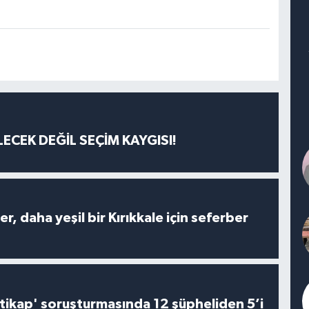
ECEK DEĞİL SEÇİM KAYGISI!
er, daha yeşil bir Kırıkkale için seferber
irtikap' soruşturmasında 12 şüpheliden 5’i