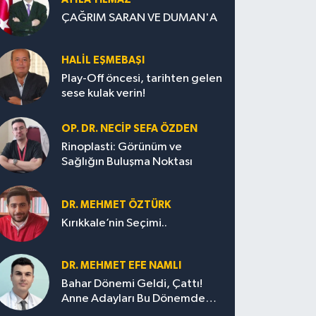
ÇAĞRIM SARAN VE DUMAN'A
HALIL EŞMEBAŞI
Play-Off öncesi, tarihten gelen
sese kulak verin!
OP. DR. NECIP SEFA ÖZDEN
Rinoplasti: Görünüm ve
Sağlığın Buluşma Noktası
DR. MEHMET ÖZTÜRK
Kırıkkale’nin Seçimi..
DR. MEHMET EFE NAMLI
Bahar Dönemi Geldi, Çattı!
Anne Adayları Bu Dönemde
Nelere Dikkat Etmeli?