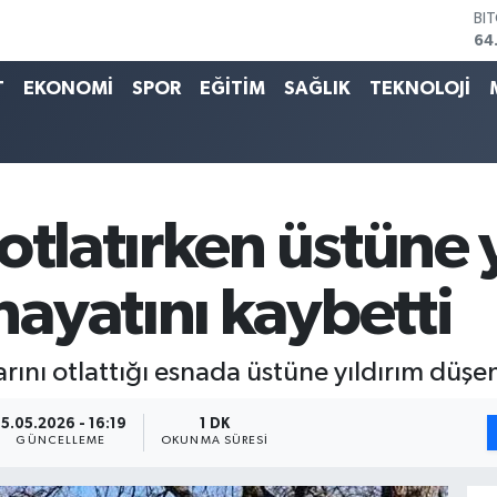
DO
47
EU
T
EKONOMİ
SPOR
EĞİTİM
SAĞLIK
TEKNOLOJİ
55
ST
64
GR
65
Bİ
13
otlatırken üstüne 
ayatını kaybetti
ını otlattığı esnada üstüne yıldırım düşen
15.05.2026 - 16:19
1 DK
GÜNCELLEME
OKUNMA SÜRESI