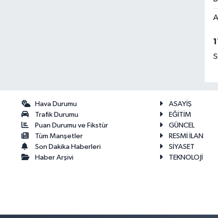
A
1
S
Hava Durumu
ASAYİŞ
Trafik Durumu
EĞİTİM
Puan Durumu ve Fikstür
GÜNCEL
Tüm Manşetler
RESMİ İLAN
Son Dakika Haberleri
SİYASET
Haber Arşivi
TEKNOLOJİ