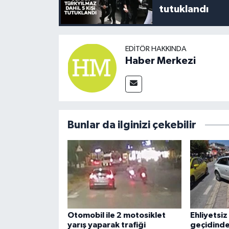
tutuklandı
EDITÖR HAKKINDA
Haber Merkezi
Bunlar da ilginizi çekebilir
Otomobil ile 2 motosiklet
Ehliyetsiz
yarış yaparak trafiği
geçidinde