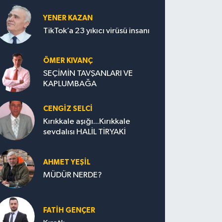
YENER KAZAN
TikTok’a 23 yıkıcı virüsü insanı
ÖMER KIVANÇ
SEÇİMİN TAVŞANLARI VE
KAPLUMBAĞA
CENGİZ SELCİ
Kırıkkale aşığı...Kırıkkale
sevdalısı HALİL TİRYAKİ
AHMET YEŞİL
MÜDÜR NERDE?
FATIH GENÇER