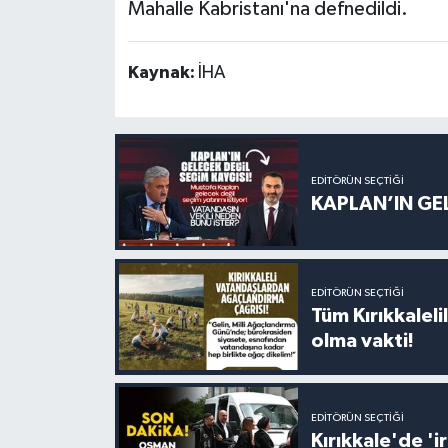
Mahalle Kabristanı'na defnedildi.
Kaynak:
İHA
EDITÖRÜN SEÇTIĞI
KAPLAN’IN GEL
EDITÖRÜN SEÇTIĞI
Tüm Kırıkkalelil
olma vakti!
EDITÖRÜN SEÇTIĞI
Kırıkkale'de '