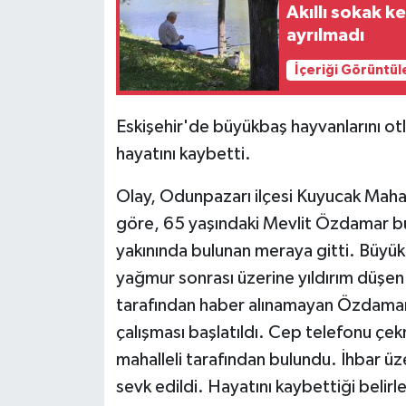
Akıllı sokak k
ayrılmadı
İçeriği Görüntül
Eskişehir'de büyükbaş hayvanlarını otl
hayatını kaybetti.
Olay, Odunpazarı ilçesi Kuyucak Mahal
göre, 65 yaşındaki Mevlit Özdamar bü
yakınında bulunan meraya gitti. Büyükb
yağmur sonrası üzerine yıldırım düşen 
tarafından haber alınamayan Özdamar'ı
çalışması başlatıldı. Cep telefonu ç
mahalleli tarafından bulundu. İhbar üze
sevk edildi. Hayatını kaybettiği beli