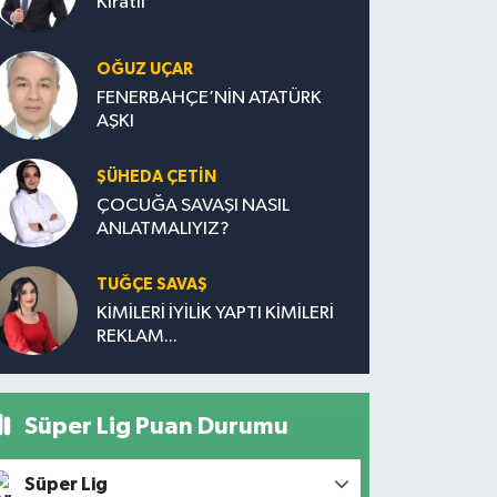
Kıratlı
OĞUZ UÇAR
FENERBAHÇE’NİN ATATÜRK
AŞKI
ŞÜHEDA ÇETİN
ÇOCUĞA SAVAŞI NASIL
ANLATMALIYIZ?
TUĞÇE SAVAŞ
KİMİLERİ İYİLİK YAPTI KİMİLERİ
REKLAM...
Süper Lig Puan Durumu
Süper Lig