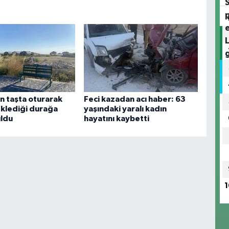
n taşta oturarak
Feci kazadan acı haber: 63
klediği durağa
yaşındaki yaralı kadın
ldu
hayatını kaybetti
1