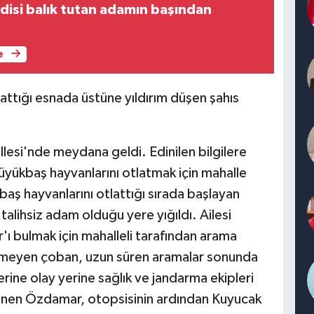
edisi balık tutan adamın başından
e
attığı esnada üstüne yıldırım düşen şahıs
lesi'nde meydana geldi. Edinilen bilgilere
yükbaş hayvanlarını otlatmak için mahalle
aş hayvanlarını otlattığı sırada başlayan
talihsiz adam olduğu yere yığıldı. Ailesi
 bulmak için mahalleli tarafından arama
ekmeyen çoban, uzun süren aramalar sonunda
rine olay yerine sağlık ve jandarma ekipleri
rlenen Özdamar, otopsisinin ardından Kuyucak