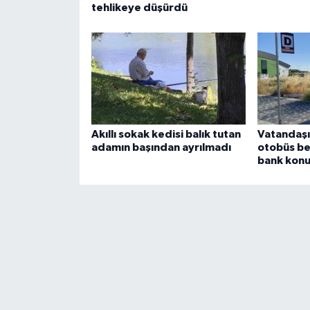
tehlikeye düşürdü
Akıllı sokak kedisi balık tutan
Vatandaşı
adamın başından ayrılmadı
otobüs be
bank konu