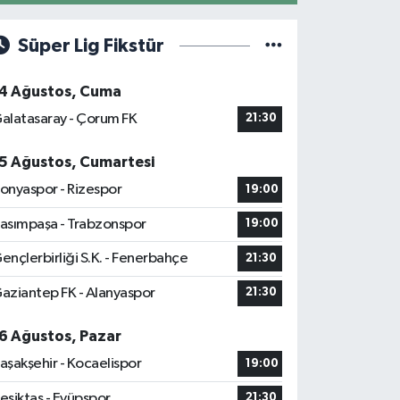
Süper Lig Fikstür
4 Ağustos, Cuma
alatasaray - Çorum FK
21:30
5 Ağustos, Cumartesi
onyaspor - Rizespor
19:00
asımpaşa - Trabzonspor
19:00
ençlerbirliği S.K. - Fenerbahçe
21:30
aziantep FK - Alanyaspor
21:30
6 Ağustos, Pazar
aşakşehir - Kocaelispor
19:00
eşiktaş - Eyüpspor
21:30