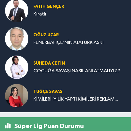
FATIH GENÇER
Kıratlı
OĞUZ UÇAR
FENERBAHÇE’NİN ATATÜRK AŞKI
ŞÜHEDA ÇETİN
ÇOCUĞA SAVAŞI NASIL ANLATMALIYIZ?
TUĞÇE SAVAŞ
KİMİLERİ İYİLİK YAPTI KİMİLERİ REKLAM...
Süper Lig Puan Durumu