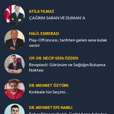
ATILA YILMAZ
ÇAĞRIM SARAN VE DUMAN'A
HALIL EŞMEBAŞI
Play-Off öncesi, tarihten gelen sese kulak
verin!
OP. DR. NECIP SEFA ÖZDEN
Rinoplasti: Görünüm ve Sağlığın Buluşma
Noktası
DR. MEHMET ÖZTÜRK
Kırıkkale’nin Seçimi..
DR. MEHMET EFE NAMLI