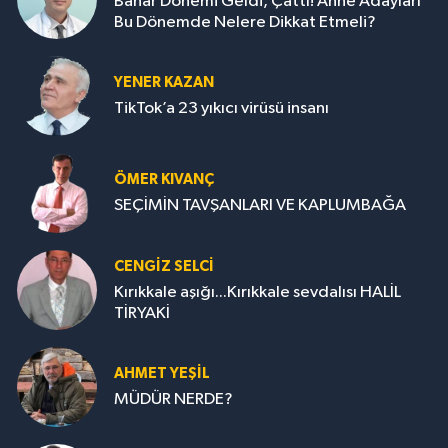
Bahar Dönemi Geldi, Çattı! Anne Adayları
Bu Dönemde Nelere Dikkat Etmeli?
YENER KAZAN
TikTok’a 23 yıkıcı virüsü insanı
ÖMER KIVANÇ
SEÇİMİN TAVŞANLARI VE KAPLUMBAĞA
CENGİZ SELCİ
Kırıkkale aşığı...Kırıkkale sevdalısı HALİL
TİRYAKİ
AHMET YEŞİL
MÜDÜR NERDE?