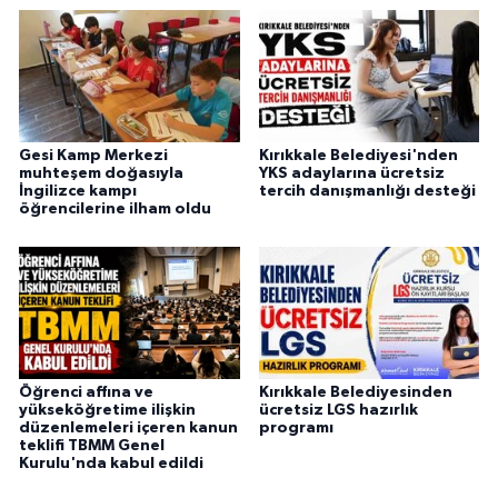
Gesi Kamp Merkezi
Kırıkkale Belediyesi'nden
muhteşem doğasıyla
YKS adaylarına ücretsiz
İngilizce kampı
tercih danışmanlığı desteği
öğrencilerine ilham oldu
Öğrenci affına ve
Kırıkkale Belediyesinden
yükseköğretime ilişkin
ücretsiz LGS hazırlık
düzenlemeleri içeren kanun
programı
teklifi TBMM Genel
Kurulu'nda kabul edildi