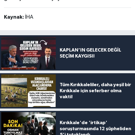
Kaynak:
İHA
KAPLAN’IN GELECEK DEĞİL
SEÇİM KAYGISI!
Tüm Kırıkkaleliler, daha yeşil bir
Kırıkkale için seferber olma
vakti!
Kırıkkale'de 'irtikap'
soruşturmasında 12 şüpheliden
5’i tutuklandı