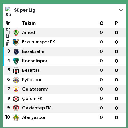
Süper Lig
#
Takım
O
P
1
Amed
0
0
2
Erzurumspor FK
0
0
3
Başakşehir
0
0
4
Kocaelispor
0
0
5
Beşiktaş
0
0
6
Eyüpspor
0
0
7
Galatasaray
0
0
8
Çorum FK
0
0
9
Gaziantep FK
0
0
10
Alanyaspor
0
0