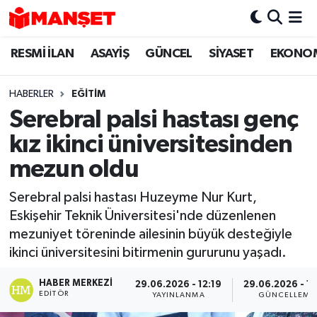
RESMİ İLAN
ASAYİŞ
GÜNCEL
SİYASET
EKONO
Hava Durumu
Trafik Durumu
HABERLER
EĞİTİM
Serebral palsi hastası genç
Süper Lig Puan Durumu ve Fikstür
kız ikinci üniversitesinden
Tüm Manşetler
mezun oldu
Serebral palsi hastası Huzeyme Nur Kurt,
Son Dakika Haberleri
Eskişehir Teknik Üniversitesi'nde düzenlenen
mezuniyet töreninde ailesinin büyük desteğiyle
Haber Arşivi
ikinci üniversitesini bitirmenin gururunu yaşadı.
HABER MERKEZI
29.06.2026 - 12:19
29.06.2026 - 16
EDITÖR
YAYINLANMA
GÜNCELLEME