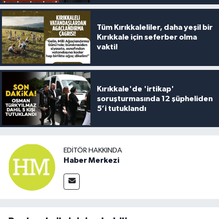
Tüm Kırıkkaleliler, daha yeşil bir
Kırıkkale için seferber olma
vakti!
Kırıkkale'de 'irtikap'
soruşturmasında 12 şüpheliden
5’i tutuklandı
EDITÖR HAKKINDA
Haber Merkezi