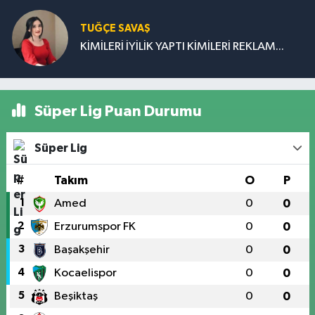
TUĞÇE SAVAŞ
KİMİLERİ İYİLİK YAPTI KİMİLERİ REKLAM...
Süper Lig Puan Durumu
Süper Lig
#
Takım
O
P
1
Amed
0
0
2
Erzurumspor FK
0
0
3
Başakşehir
0
0
4
Kocaelispor
0
0
5
Beşiktaş
0
0