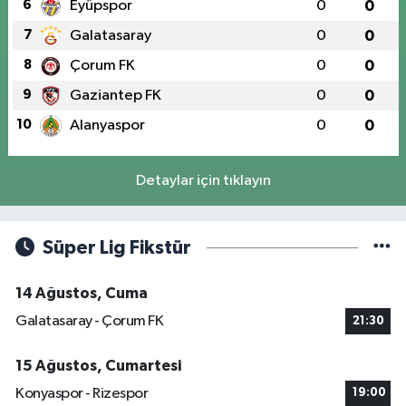
6
Eyüpspor
0
0
7
Galatasaray
0
0
8
Çorum FK
0
0
9
Gaziantep FK
0
0
10
Alanyaspor
0
0
Detaylar için tıklayın
Süper Lig Fikstür
14 Ağustos, Cuma
Galatasaray - Çorum FK
21:30
15 Ağustos, Cumartesi
Konyaspor - Rizespor
19:00