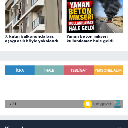
7. katın balkonunda baş
Yanan beton mikseri
aşağı asılı böyle yakalandı
kullanılamaz hale geldi