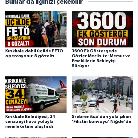
Bunlar da ilginizi çekebilir
Kırıkkale dahil üç ilde FETÖ
3600 Ek Göstergede
operasyonu: 8 gözaltı
Gözler Meclis'te: Memur ve
Emeklilerin Bekleyişi
Sürüyor
Kırıkkale Belediyesi, 34
Srebrenitsa'dan yola çıkan
cenazeyi hava yoluyla
'Filistin konvoyu' Niğde'de
memleketine ulaştırdı