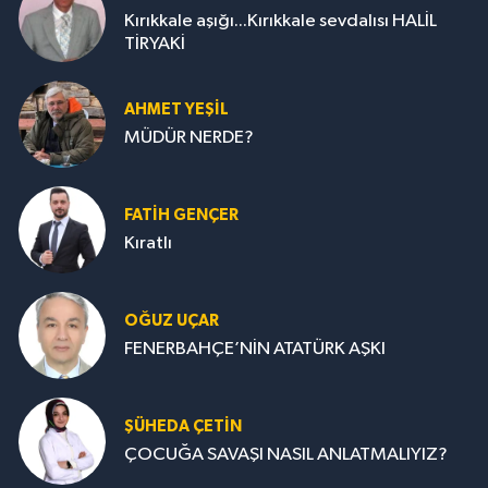
Kırıkkale aşığı...Kırıkkale sevdalısı HALİL
TİRYAKİ
AHMET YEŞİL
MÜDÜR NERDE?
FATIH GENÇER
Kıratlı
OĞUZ UÇAR
FENERBAHÇE’NİN ATATÜRK AŞKI
ŞÜHEDA ÇETİN
ÇOCUĞA SAVAŞI NASIL ANLATMALIYIZ?