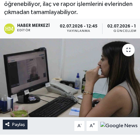
öğrenebiliyor, ilaç ve rapor işlemlerini evlerinden
çıkmadan tamamlayabiliyor.
HABER MERKEZI
02.07.2026 - 12:45
02.07.2026 - 16
EDITÖR
YAYINLANMA
GÜNCELLEME
Paylaş
-
+
A
A