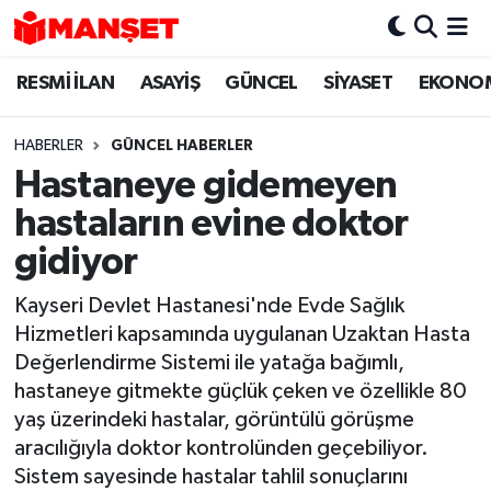
RESMİ İLAN
ASAYİŞ
GÜNCEL
SİYASET
EKONO
Hava Durumu
Trafik Durumu
HABERLER
GÜNCEL HABERLER
Hastaneye gidemeyen
Süper Lig Puan Durumu ve Fikstür
hastaların evine doktor
Tüm Manşetler
gidiyor
Kayseri Devlet Hastanesi'nde Evde Sağlık
Son Dakika Haberleri
Hizmetleri kapsamında uygulanan Uzaktan Hasta
Değerlendirme Sistemi ile yatağa bağımlı,
Haber Arşivi
hastaneye gitmekte güçlük çeken ve özellikle 80
yaş üzerindeki hastalar, görüntülü görüşme
aracılığıyla doktor kontrolünden geçebiliyor.
Sistem sayesinde hastalar tahlil sonuçlarını