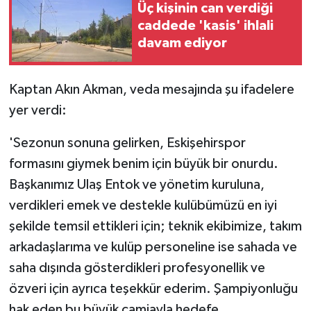
Üç kişinin can verdiği
caddede 'kasis' ihlali
davam ediyor
Kaptan Akın Akman, veda mesajında şu ifadelere
yer verdi:
'Sezonun sonuna gelirken, Eskişehirspor
formasını giymek benim için büyük bir onurdu.
Başkanımız Ulaş Entok ve yönetim kuruluna,
verdikleri emek ve destekle kulübümüzü en iyi
şekilde temsil ettikleri için; teknik ekibimize, takım
arkadaşlarıma ve kulüp personeline ise sahada ve
saha dışında gösterdikleri profesyonellik ve
özveri için ayrıca teşekkür ederim. Şampiyonluğu
hak eden bu büyük camiayla hedefe