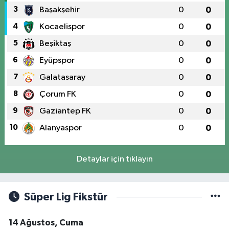
3
Başakşehir
0
0
4
Kocaelispor
0
0
5
Beşiktaş
0
0
6
Eyüpspor
0
0
7
Galatasaray
0
0
8
Çorum FK
0
0
9
Gaziantep FK
0
0
10
Alanyaspor
0
0
Detaylar için tıklayın
Süper Lig Fikstür
14 Ağustos, Cuma