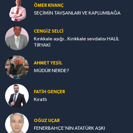
ÖMER KIVANÇ
SEÇİMİN TAVŞANLARI VE KAPLUMBAĞA
CENGİZ SELCİ
Kırıkkale aşığı...Kırıkkale sevdalısı HALİL
TİRYAKİ
AHMET YEŞİL
MÜDÜR NERDE?
FATIH GENÇER
Kıratlı
OĞUZ UÇAR
FENERBAHÇE’NİN ATATÜRK AŞKI