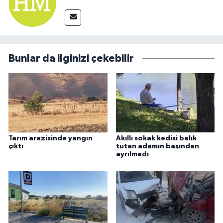
Bunlar da ilginizi çekebilir
Tarım arazisinde yangın
Akıllı sokak kedisi balık
çıktı
tutan adamın başından
ayrılmadı