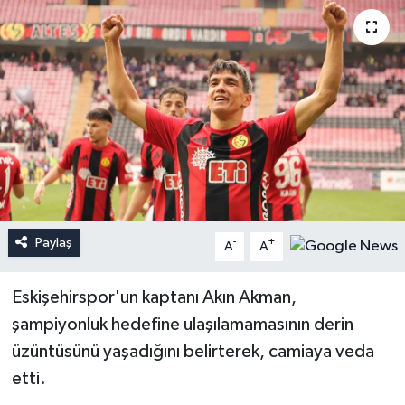
Paylaş
-
+
A
A
Eskişehirspor'un kaptanı Akın Akman,
şampiyonluk hedefine ulaşılamamasının derin
üzüntüsünü yaşadığını belirterek, camiaya veda
etti.