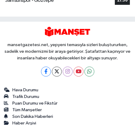
Samsunspor - Göztepe
21:30
mansetgazetesi.net, yepyeni temasıyla sizleri buluştururken,
sadelik ve modernizmi bir araya getiriyor. Şatafattan kaçınıyor ve
insanlara haber okuyabilecekleri bir altyapı sunuyor.
Hava Durumu
Trafik Durumu
Puan Durumu ve Fikstür
Tüm Manşetler
Son Dakika Haberleri
Haber Arşivi