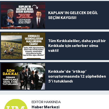
KAPLAN’IN GELECEK DEĞİL
SEÇİM KAYGISI!
Tüm Kırıkkaleliler, daha yeşil bir
Kırıkkale için seferber olma
vakti!
Kırıkkale'de 'irtikap'
soruşturmasında 12 şüpheliden
5’i tutuklandı
EDITÖR HAKKINDA
Haber Merkezi