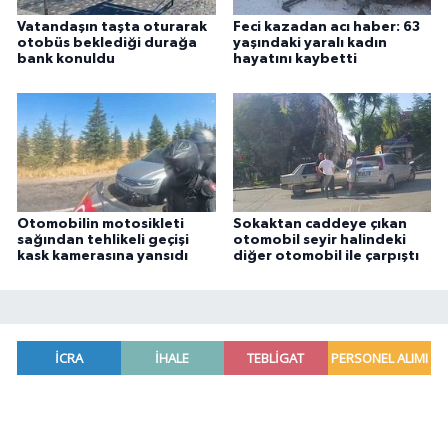
Vatandaşın taşta oturarak
Feci kazadan acı haber: 63
otobüs beklediği durağa
yaşındaki yaralı kadın
bank konuldu
hayatını kaybetti
Otomobilin motosikleti
Sokaktan caddeye çıkan
sağından tehlikeli geçişi
otomobil seyir halindeki
kask kamerasına yansıdı
diğer otomobil ile çarpıştı