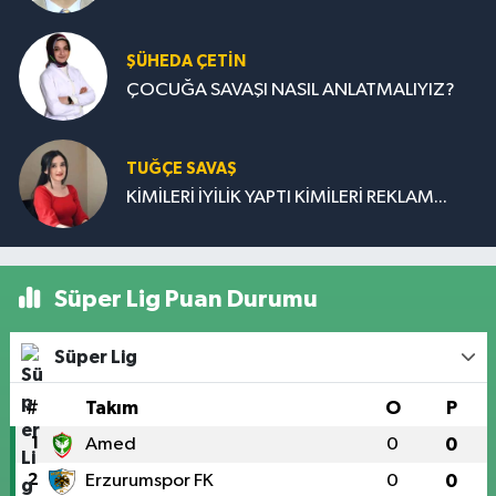
ŞÜHEDA ÇETİN
ÇOCUĞA SAVAŞI NASIL ANLATMALIYIZ?
TUĞÇE SAVAŞ
KİMİLERİ İYİLİK YAPTI KİMİLERİ REKLAM...
Süper Lig Puan Durumu
Süper Lig
#
Takım
O
P
1
Amed
0
0
2
Erzurumspor FK
0
0