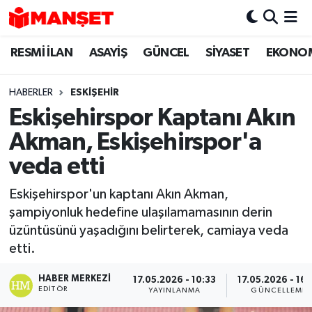
RESMİ İLAN
ASAYİŞ
GÜNCEL
SİYASET
EKONO
Hava Durumu
Trafik Durumu
HABERLER
ESKIŞEHIR
Eskişehirspor Kaptanı Akın
Süper Lig Puan Durumu ve Fikstür
Akman, Eskişehirspor'a
Tüm Manşetler
veda etti
Eskişehirspor'un kaptanı Akın Akman,
Son Dakika Haberleri
şampiyonluk hedefine ulaşılamamasının derin
üzüntüsünü yaşadığını belirterek, camiaya veda
Haber Arşivi
etti.
HABER MERKEZI
17.05.2026 - 10:33
17.05.2026 - 16:
EDITÖR
YAYINLANMA
GÜNCELLEME