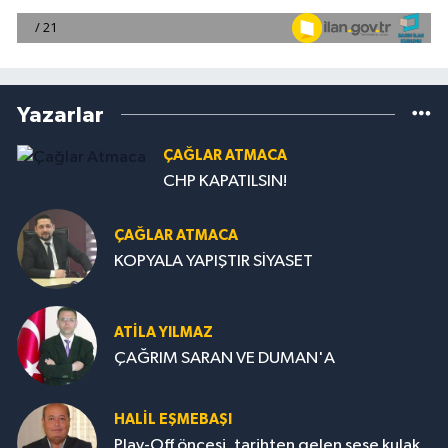
Yazarlar
ÇAĞLAR ATMACA
CHP KAPATILSIN!
ÇAĞLAR ATMACA
KOPYALA YAPIŞTIR SİYASET
ATILA YILMAZ
ÇAĞRIM SARAN VE DUMAN'A
HALIL EŞMEBAŞI
Play-Off öncesi, tarihten gelen sese kulak