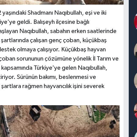
 yaşındaki Shadmanı Naqıbullah, eşi ve iki
e'ye geldi. Balışeyh ilçesine bağlı
ayan Naqıbullah, sabahın erken saatlerinde
u şartlarında çalışan genç çoban, küçükbaş
 destek olmaya çalışıyor. Küçükbaş hayvan
ğı çoban sorununun çözümüne yönelik İl Tarım ve
kapsamında Türkiye'ye gelen Naqıbullah,
iyor. Sürünün bakımı, beslenmesi ve
 şartlara rağmen hayvancılık işini severek