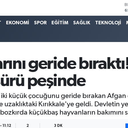
D
4
E
5
T
EKONOMİ
SPOR
EĞİTİM
SAĞLIK
TEKNOLOJİ
S
6
G
6
B
1
rını geride bıraktı
B
6
sürü peşinde
 iki küçük çocuğunu geride bırakan Afgan 
 uzaklıktaki Kırıkkale'ye geldi. Devletin ye
 bozkırda küçükbaş hayvanların bakımını s
 11:12
2
3 DK