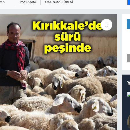
NMA
PAYLAŞIM
OKUNMA SÜRESI