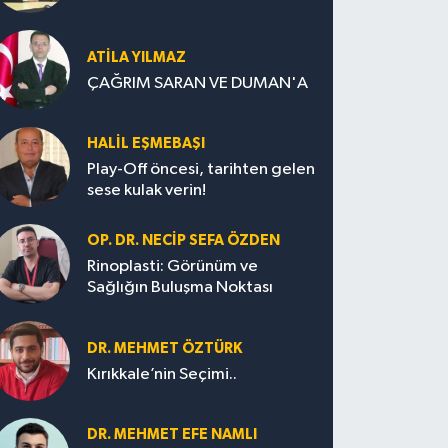
ATILA YILMAZ
ÇAĞRIM SARAN VE DUMAN'A
HALIL EŞMEBAŞI
Play-Off öncesi, tarihten gelen
sese kulak verin!
OP. DR. NECIP SEFA ÖZDEN
Rinoplasti: Görünüm ve
Sağlığın Buluşma Noktası
DR. MEHMET ÖZTÜRK
Kırıkkale’nin Seçimi..
DR. MEHMET EFE NAMLI