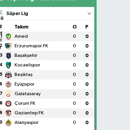
Süper Lig
#
Takım
O
P
1
Amed
0
0
2
Erzurumspor FK
0
0
3
Başakşehir
0
0
4
Kocaelispor
0
0
5
Beşiktaş
0
0
6
Eyüpspor
0
0
7
Galatasaray
0
0
8
Çorum FK
0
0
9
Gaziantep FK
0
0
0
Alanyaspor
0
0