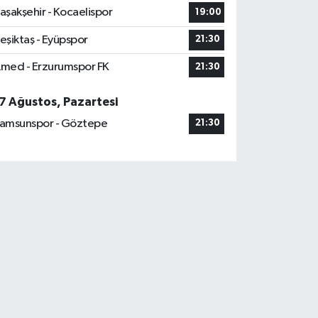
aşakşehir - Kocaelispor
19:00
eşiktaş - Eyüpspor
21:30
med - Erzurumspor FK
21:30
7 Ağustos, Pazartesi
amsunspor - Göztepe
21:30