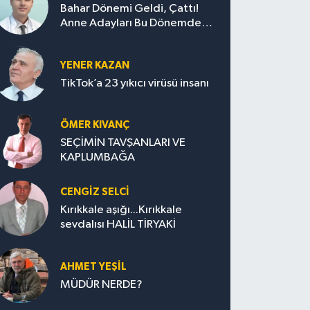
Bahar Dönemi Geldi, Çattı!
Anne Adayları Bu Dönemde
Nelere Dikkat Etmeli?
YENER KAZAN
TikTok’a 23 yıkıcı virüsü insanı
ÖMER KIVANÇ
SEÇİMİN TAVŞANLARI VE
KAPLUMBAĞA
CENGİZ SELCİ
Kırıkkale aşığı...Kırıkkale
sevdalısı HALİL TİRYAKİ
AHMET YEŞİL
MÜDÜR NERDE?