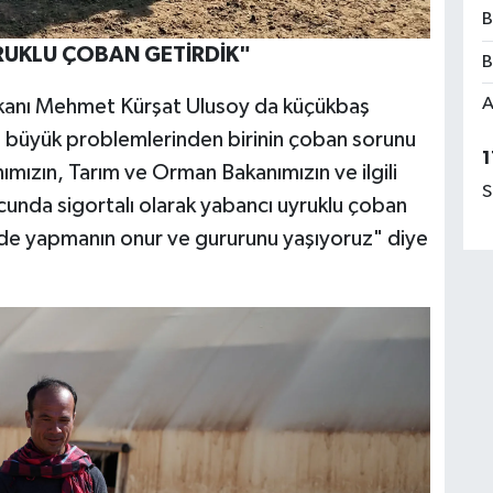
B
RUKLU ÇOBAN GETİRDİK"
B
A
Başkanı Mehmet Kürşat Ulusoy da küçükbaş
 en büyük problemlerinden birinin çoban sorunu
1
ızın, Tarım ve Orman Bakanımızın ve ilgili
S
nucunda sigortalı olarak yabancı uyruklu çoban
le'de yapmanın onur ve gururunu yaşıyoruz" diye