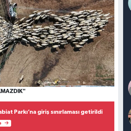
AKMAZDIK"
iat Parkı’na giriş sınırlaması getirildi
e