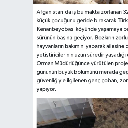
Afganistan'da iş bulmakta zorlanan 32
küçük çocuğunu geride bırakarak Türkiy
Kenanbeyobası köyünde yaşamaya başl
sürünün başına geçiyor. Bozkırın zorl
hayvanların bakımını yaparak ailesine
yetiştiricilerinin uzun süredir yaşadı
Orman Müdürlüğünce yürütülen proje 
gününün büyük bölümünü merada geçir
güvenliğiyle ilgilenen genç çoban, zor
yapıyor.