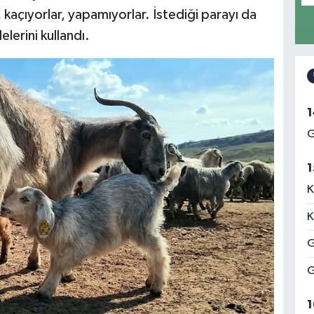
kaçıyorlar, yapamıyorlar. İstediği parayı da
elerini kullandı.
1
G
1
K
K
G
G
1