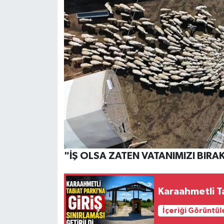
"İŞ OLSA ZATEN VATANIMIZI BIR
Karaahmetli Tab
İçeriği Görüntül