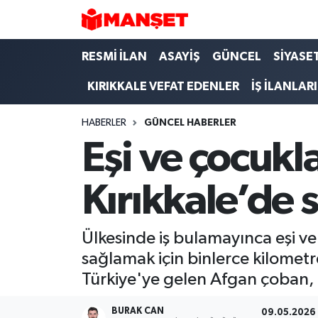
Hava Durumu
RESMİ İLAN
ASAYİŞ
GÜNCEL
SİYASE
KIRIKKALE VEFAT EDENLER
İŞ İLANLARI
Trafik Durumu
HABERLER
GÜNCEL HABERLER
Süper Lig Puan Durumu ve Fikstür
Eşi ve çocukla
Tüm Manşetler
Kırıkkale’de 
Son Dakika Haberleri
Haber Arşivi
Ülkesinde iş bulamayınca eşi ve
sağlamak için binlerce kilometre
Türkiye'ye gelen Afgan çoban,
BURAK CAN
09.05.2026 -