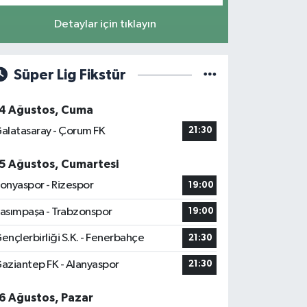
Detaylar için tıklayın
Süper Lig Fikstür
4 Ağustos, Cuma
alatasaray - Çorum FK
21:30
5 Ağustos, Cumartesi
onyaspor - Rizespor
19:00
asımpaşa - Trabzonspor
19:00
ençlerbirliği S.K. - Fenerbahçe
21:30
aziantep FK - Alanyaspor
21:30
6 Ağustos, Pazar