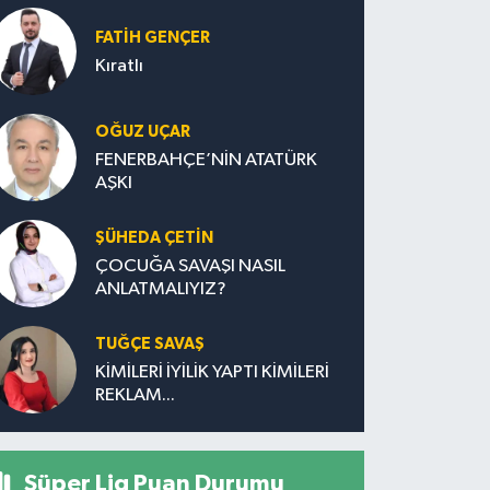
FATIH GENÇER
Kıratlı
OĞUZ UÇAR
FENERBAHÇE’NİN ATATÜRK
AŞKI
ŞÜHEDA ÇETİN
ÇOCUĞA SAVAŞI NASIL
ANLATMALIYIZ?
TUĞÇE SAVAŞ
KİMİLERİ İYİLİK YAPTI KİMİLERİ
REKLAM...
Süper Lig Puan Durumu