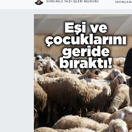
SORUMLU YAZI İŞLERI MÜDÜRÜ
YAYINLA