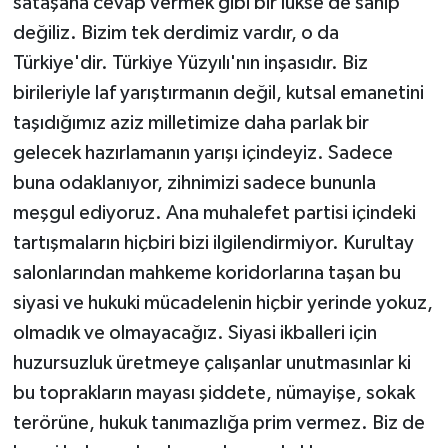
sataşana cevap vermek gibi bir lükse de sahip
değiliz. Bizim tek derdimiz vardır, o da
Türkiye'dir. Türkiye Yüzyılı'nın inşasıdır. Biz
birileriyle laf yarıştırmanın değil, kutsal emanetini
taşıdığımız aziz milletimize daha parlak bir
gelecek hazırlamanın yarışı içindeyiz. Sadece
buna odaklanıyor, zihnimizi sadece bununla
meşgul ediyoruz. Ana muhalefet partisi içindeki
tartışmaların hiçbiri bizi ilgilendirmiyor. Kurultay
salonlarından mahkeme koridorlarına taşan bu
siyasi ve hukuki mücadelenin hiçbir yerinde yokuz,
olmadık ve olmayacağız. Siyasi ikballeri için
huzursuzluk üretmeye çalışanlar unutmasınlar ki
bu toprakların mayası şiddete, nümayişe, sokak
terörüne, hukuk tanımazlığa prim vermez. Biz de