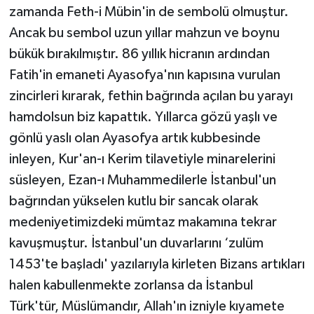
zamanda Feth-i Mübin'in de sembolü olmuştur.
Ancak bu sembol uzun yıllar mahzun ve boynu
bükük bırakılmıştır. 86 yıllık hicranın ardından
Fatih'in emaneti Ayasofya'nın kapısına vurulan
zincirleri kırarak, fethin bağrında açılan bu yarayı
hamdolsun biz kapattık. Yıllarca gözü yaşlı ve
gönlü yaslı olan Ayasofya artık kubbesinde
inleyen, Kur'an-ı Kerim tilavetiyle minarelerini
süsleyen, Ezan-ı Muhammedilerle İstanbul'un
bağrından yükselen kutlu bir sancak olarak
medeniyetimizdeki mümtaz makamına tekrar
kavuşmuştur. İstanbul'un duvarlarını ‘zulüm
1453'te başladı' yazılarıyla kirleten Bizans artıkları
halen kabullenmekte zorlansa da İstanbul
Türk'tür, Müslümandır, Allah'ın izniyle kıyamete