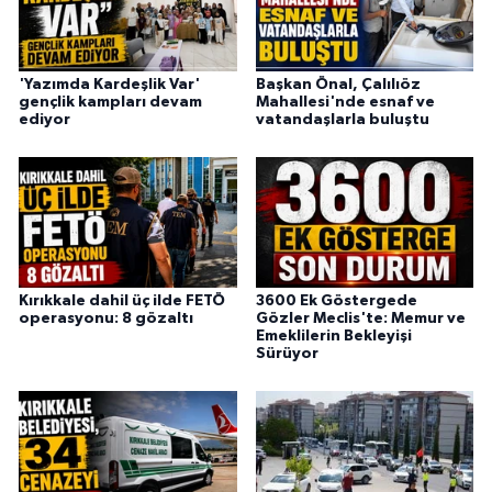
'Yazımda Kardeşlik Var'
Başkan Önal, Çalılıöz
gençlik kampları devam
Mahallesi'nde esnaf ve
ediyor
vatandaşlarla buluştu
Kırıkkale dahil üç ilde FETÖ
3600 Ek Göstergede
operasyonu: 8 gözaltı
Gözler Meclis'te: Memur ve
Emeklilerin Bekleyişi
Sürüyor