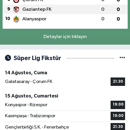
9
Gaziantep FK
0
0
10
Alanyaspor
0
0
Detaylar için tıklayın
Süper Lig Fikstür
14 Ağustos, Cuma
Galatasaray - Çorum FK
21:30
15 Ağustos, Cumartesi
Konyaspor - Rizespor
19:00
Kasımpaşa - Trabzonspor
19:00
Gençlerbirliği S.K. - Fenerbahçe
21:30