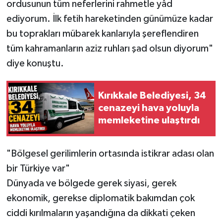
ordusunun tüm neferlerini rahmetle yâd
ediyorum. İlk fetih hareketinden günümüze kadar
bu toprakları mübarek kanlarıyla şereflendiren
tüm kahramanların aziz ruhları şad olsun diyorum"
diye konuştu.
Kırıkkale Belediyesi, 34
cenazeyi hava yoluyla
memleketine ulaştırdı
"Bölgesel gerilimlerin ortasında istikrar adası olan
bir Türkiye var"
Dünyada ve bölgede gerek siyasi, gerek
ekonomik, gerekse diplomatik bakımdan çok
ciddi kırılmaların yaşandığına da dikkati çeken