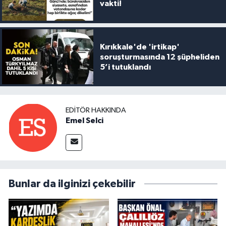
vakti!
Kırıkkale'de 'irtikap'
soruşturmasında 12 şüpheliden
5’i tutuklandı
EDITÖR HAKKINDA
Emel Selci
Bunlar da ilginizi çekebilir