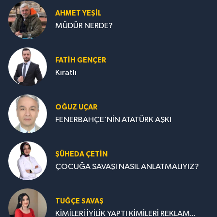
AHMET YEŞİL
MÜDÜR NERDE?
FATIH GENÇER
Kıratlı
OĞUZ UÇAR
FENERBAHÇE’NİN ATATÜRK AŞKI
ŞÜHEDA ÇETİN
ÇOCUĞA SAVAŞI NASIL ANLATMALIYIZ?
TUĞÇE SAVAŞ
KİMİLERİ İYİLİK YAPTI KİMİLERİ REKLAM...