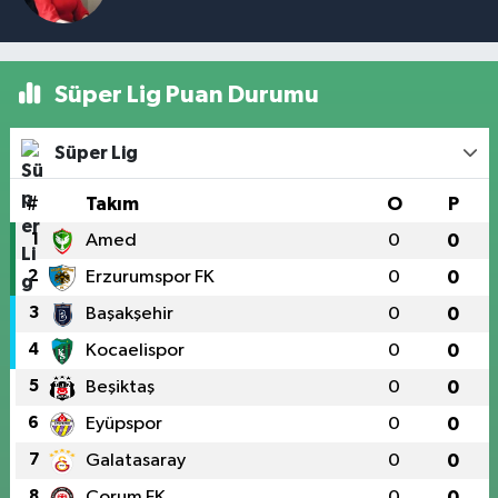
Süper Lig Puan Durumu
Süper Lig
#
Takım
O
P
1
Amed
0
0
2
Erzurumspor FK
0
0
3
Başakşehir
0
0
4
Kocaelispor
0
0
5
Beşiktaş
0
0
6
Eyüpspor
0
0
7
Galatasaray
0
0
8
Çorum FK
0
0