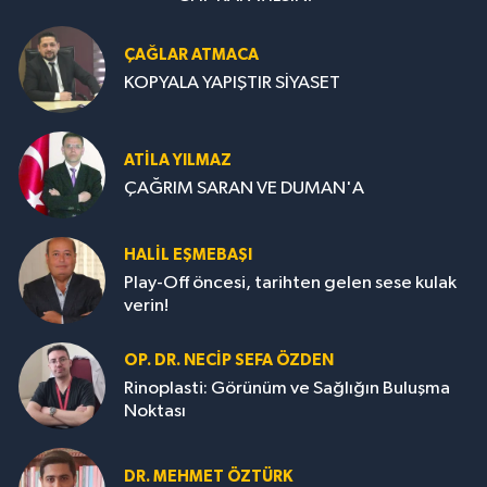
ÇAĞLAR ATMACA
KOPYALA YAPIŞTIR SİYASET
ATILA YILMAZ
ÇAĞRIM SARAN VE DUMAN'A
HALIL EŞMEBAŞI
Play-Off öncesi, tarihten gelen sese kulak
verin!
OP. DR. NECIP SEFA ÖZDEN
Rinoplasti: Görünüm ve Sağlığın Buluşma
Noktası
DR. MEHMET ÖZTÜRK