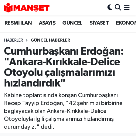
RESMİ İLAN
ASAYİŞ
GÜNCEL
SİYASET
EKONO
Hava Durumu
Trafik Durumu
HABERLER
GÜNCEL HABERLER
Cumhurbaşkanı Erdoğan:
Süper Lig Puan Durumu ve Fikstür
"Ankara-Kırıkkale-Delice
Tüm Manşetler
Otoyolu çalışmalarımızı
hızlandırdık"
Son Dakika Haberleri
Kabine toplantısında konşan Cumhurbaşkanı
Haber Arşivi
Recep Tayyip Erdoğan, "42 şehrimizi birbirine
bağlayacak olan Ankara-Kırıkkale-Delice
Otoyoluyla ilgili çalışmalarımızı hızlandırmış
durumdayız." dedi.