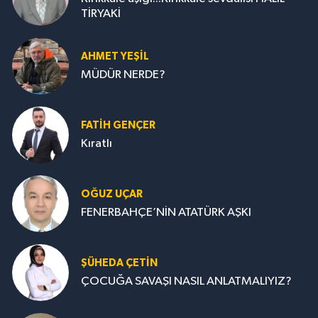
TİRYAKİ
AHMET YEŞİL
MÜDÜR NERDE?
FATIH GENÇER
Kıratlı
OĞUZ UÇAR
FENERBAHÇE’NİN ATATÜRK AŞKI
ŞÜHEDA ÇETİN
ÇOCUĞA SAVAŞI NASIL ANLATMALIYIZ?