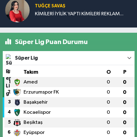
TUĞÇE SAVAŞ
KİMİLERİ İYİLİK YAPTI KİMİLERİ REKLAM...
Süper Lig Puan Durumu
Süper Lig
#
Takım
O
P
1
Amed
0
0
2
Erzurumspor FK
0
0
3
Başakşehir
0
0
4
Kocaelispor
0
0
5
Beşiktaş
0
0
6
Eyüpspor
0
0