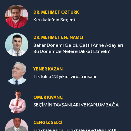
DR. MEHMET ÖZTÜRK
Kırıkkale’nin Seçimi..
DR. MEHMET EFE NAMLI
Bahar Dönemi Geldi, Çattı! Anne Adayları
Bu Dönemde Nelere Dikkat Etmeli?
YENER KAZAN
TikTok’a 23 yıkıcı virüsü insanı
ÖMER KIVANÇ
SEÇİMİN TAVŞANLARI VE KAPLUMBAĞA
CENGİZ SELCİ
Kırıkkale aşığı...Kırıkkale sevdalısı HALİL