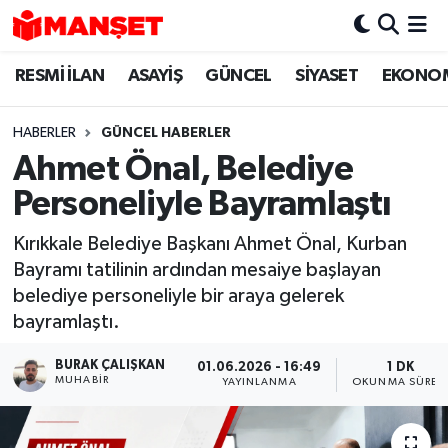
RESMİ İLAN
ASAYİŞ
GÜNCEL
SİYASET
EKONO
Hava Durumu
Trafik Durumu
HABERLER
GÜNCEL HABERLER
Ahmet Önal, Belediye
Süper Lig Puan Durumu ve Fikstür
Personeliyle Bayramlaştı
Tüm Manşetler
Kırıkkale Belediye Başkanı Ahmet Önal, Kurban
Bayramı tatilinin ardından mesaiye başlayan
Son Dakika Haberleri
belediye personeliyle bir araya gelerek
bayramlaştı.
Haber Arşivi
BURAK ÇALIŞKAN
01.06.2026 - 16:49
1 DK
MUHABIR
YAYINLANMA
OKUNMA SÜRES