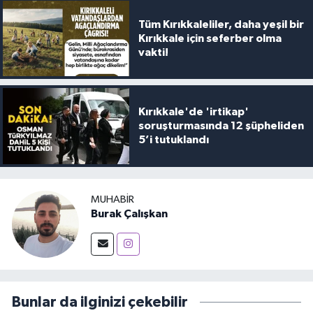
Tüm Kırıkkaleliler, daha yeşil bir
Kırıkkale için seferber olma
vakti!
Kırıkkale'de 'irtikap'
soruşturmasında 12 şüpheliden
5’i tutuklandı
MUHABIR
Burak Çalışkan
Bunlar da ilginizi çekebilir