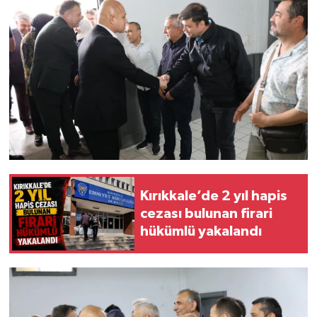
Kırıkkale’de 2 yıl hapis
cezası bulunan firari
hükümlü yakalandı