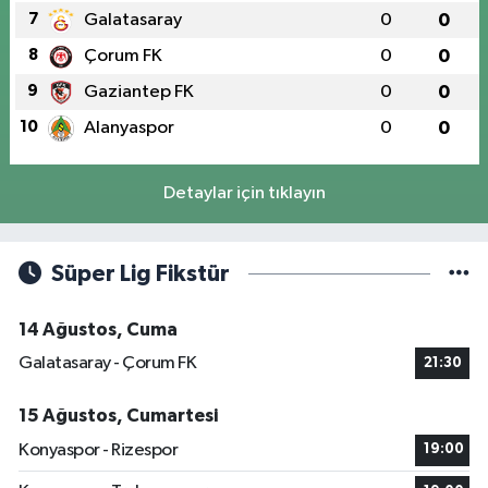
7
Galatasaray
0
0
8
Çorum FK
0
0
9
Gaziantep FK
0
0
10
Alanyaspor
0
0
Detaylar için tıklayın
Süper Lig Fikstür
14 Ağustos, Cuma
Galatasaray - Çorum FK
21:30
15 Ağustos, Cumartesi
Konyaspor - Rizespor
19:00