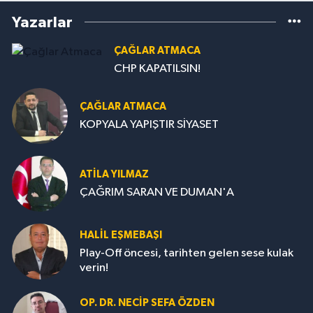
Yazarlar
ÇAĞLAR ATMACA
CHP KAPATILSIN!
ÇAĞLAR ATMACA
KOPYALA YAPIŞTIR SİYASET
ATILA YILMAZ
ÇAĞRIM SARAN VE DUMAN'A
HALIL EŞMEBAŞI
Play-Off öncesi, tarihten gelen sese kulak
verin!
OP. DR. NECIP SEFA ÖZDEN