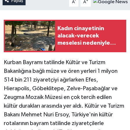
Paylaş
-
+
A
A
Kadın cinayetinin
alacak-verecek
meselesi nedeniyle
işlendiği iddiası
Kurban Bayramı tatilinde Kültür ve Turizm
Bakanlığına bağlı müze ve ören yerleri 1 milyon
514 bin 211 ziyaretçiyi ağırlarken Efes,
Hierapolis, Göbeklitepe, Zelve-Paşabağlar ve
Zeugma Mozaik Müzesi en çok tercih edilen
kültür durakları arasında yer aldı. Kültür ve Turizm
Bakanı Mehmet Nuri Ersoy, Türkiye'nin kültür
rotalarının bayram tatilinde ziyaretçilerle