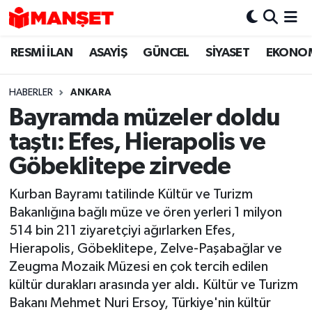
RESMİ İLAN
ASAYİŞ
GÜNCEL
SİYASET
EKONO
Hava Durumu
Trafik Durumu
HABERLER
ANKARA
Bayramda müzeler doldu
Süper Lig Puan Durumu ve Fikstür
taştı: Efes, Hierapolis ve
Tüm Manşetler
Göbeklitepe zirvede
Kurban Bayramı tatilinde Kültür ve Turizm
Son Dakika Haberleri
Bakanlığına bağlı müze ve ören yerleri 1 milyon
514 bin 211 ziyaretçiyi ağırlarken Efes,
Haber Arşivi
Hierapolis, Göbeklitepe, Zelve-Paşabağlar ve
Zeugma Mozaik Müzesi en çok tercih edilen
kültür durakları arasında yer aldı. Kültür ve Turizm
Bakanı Mehmet Nuri Ersoy, Türkiye'nin kültür