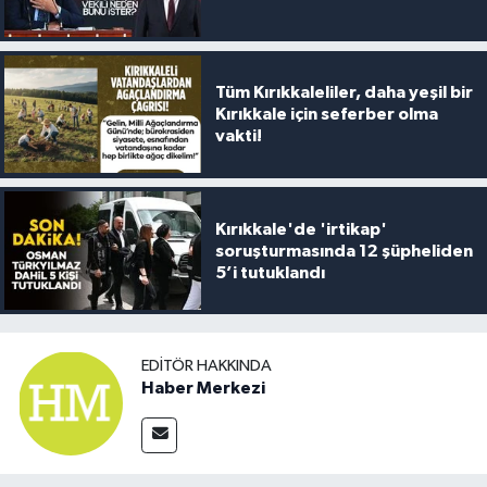
Tüm Kırıkkaleliler, daha yeşil bir
Kırıkkale için seferber olma
vakti!
Kırıkkale'de 'irtikap'
soruşturmasında 12 şüpheliden
5’i tutuklandı
EDITÖR HAKKINDA
Haber Merkezi