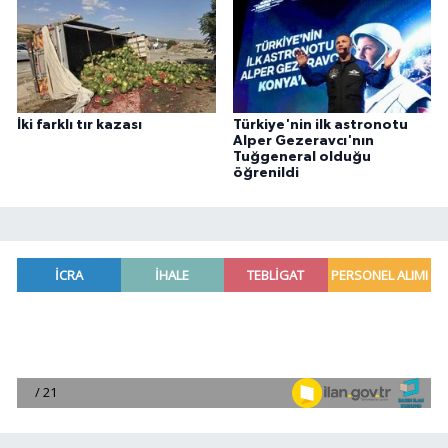
İki farklı tır kazası
Türkiye'nin ilk astronotu
Alper Gezeravcı'nın
Tuğgeneral olduğu
öğrenildi