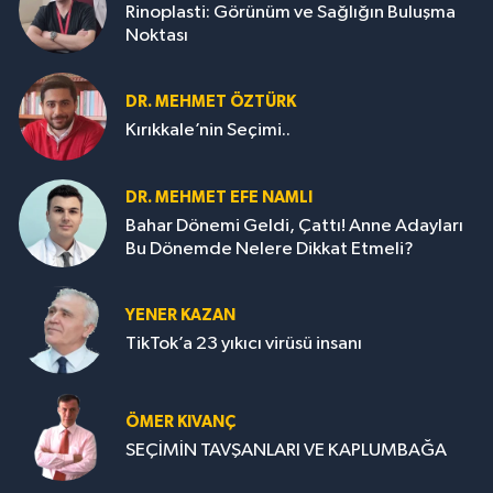
Rinoplasti: Görünüm ve Sağlığın Buluşma
Noktası
DR. MEHMET ÖZTÜRK
Kırıkkale’nin Seçimi..
DR. MEHMET EFE NAMLI
Bahar Dönemi Geldi, Çattı! Anne Adayları
Bu Dönemde Nelere Dikkat Etmeli?
YENER KAZAN
TikTok’a 23 yıkıcı virüsü insanı
ÖMER KIVANÇ
SEÇİMİN TAVŞANLARI VE KAPLUMBAĞA