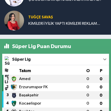
TUĞÇE SAVAŞ
KİMİLERİ İYİLİK YAPTI KİMİLERİ REKLAM...
Süper Lig Puan Durumu
Süper Lig
#
Takım
O
P
1
Amed
0
0
2
Erzurumspor FK
0
0
3
Başakşehir
0
0
4
Kocaelispor
0
0