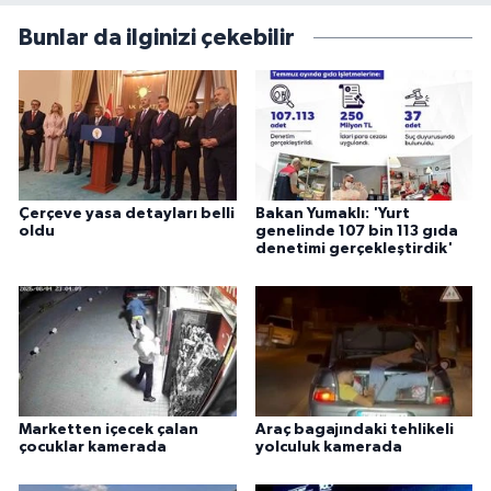
Bunlar da ilginizi çekebilir
Çerçeve yasa detayları belli
Bakan Yumaklı: 'Yurt
oldu
genelinde 107 bin 113 gıda
denetimi gerçekleştirdik'
Marketten içecek çalan
Araç bagajındaki tehlikeli
çocuklar kamerada
yolculuk kamerada