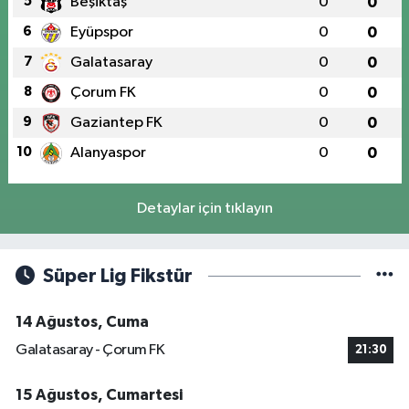
5
Beşiktaş
0
0
6
Eyüpspor
0
0
7
Galatasaray
0
0
8
Çorum FK
0
0
9
Gaziantep FK
0
0
10
Alanyaspor
0
0
Detaylar için tıklayın
Süper Lig Fikstür
14 Ağustos, Cuma
Galatasaray - Çorum FK
21:30
15 Ağustos, Cumartesi