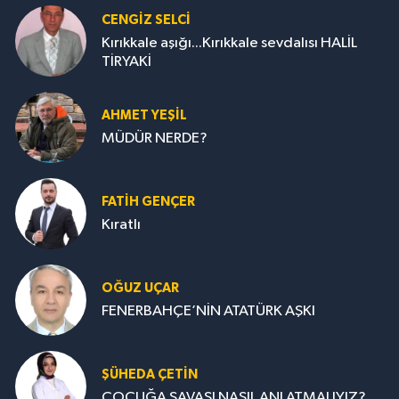
CENGİZ SELCİ
Kırıkkale aşığı...Kırıkkale sevdalısı HALİL
TİRYAKİ
AHMET YEŞİL
MÜDÜR NERDE?
FATIH GENÇER
Kıratlı
OĞUZ UÇAR
FENERBAHÇE’NİN ATATÜRK AŞKI
ŞÜHEDA ÇETİN
ÇOCUĞA SAVAŞI NASIL ANLATMALIYIZ?