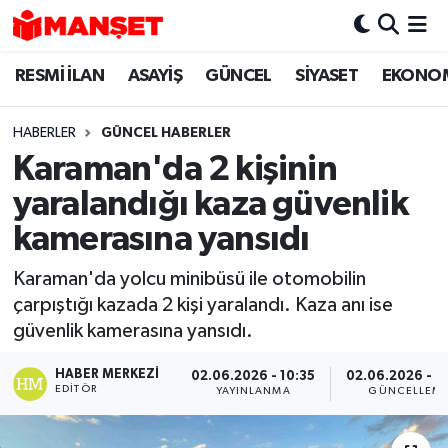
RESMİ İLAN
ASAYİŞ
GÜNCEL
SİYASET
EKONO
Hava Durumu
Trafik Durumu
HABERLER
GÜNCEL HABERLER
Karaman'da 2 kişinin
Süper Lig Puan Durumu ve Fikstür
yaralandığı kaza güvenlik
Tüm Manşetler
kamerasına yansıdı
Karaman'da yolcu minibüsü ile otomobilin
Son Dakika Haberleri
çarpıştığı kazada 2 kişi yaralandı. Kaza anı ise
güvenlik kamerasına yansıdı.
Haber Arşivi
HABER MERKEZI
02.06.2026 - 10:35
02.06.2026 - 1
EDITÖR
YAYINLANMA
GÜNCELLEM