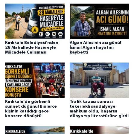
Kırıkkale Belediyesi’nden
Algan Ailesinin acı günü!
28 Mahallede Haşereyle
İsmail Algan hayatını
Mücadele Çalışması
kaybetti
Kırıkkale’de görkemli
Trafik kazası sonrası
sünnet düğünü! Binlerce
tekerlekli sandalyeye
kişinin katıldığı gece
mahkum oldu, başarısı
konsere dönüştü
dünya tıp literatürüne girdi