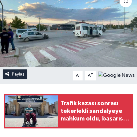
Paylaş
-
+
A
A
Trafik kazası sonrası
tekerlekli sandalyeye
mahkum oldu, başarısı
dünya tıp literatürüne
girdi