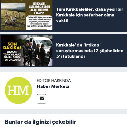
Tüm Kırıkkaleliler, daha yeşil bir
Kırıkkale için seferber olma
vakti!
Kırıkkale'de 'irtikap'
soruşturmasında 12 şüpheliden
5’i tutuklandı
EDITÖR HAKKINDA
Haber Merkezi
Bunlar da ilginizi çekebilir