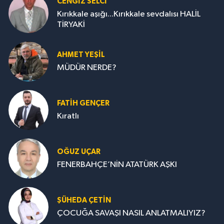
CENGİZ SELCİ
Kırıkkale aşığı...Kırıkkale sevdalısı HALİL
TİRYAKİ
AHMET YEŞİL
MÜDÜR NERDE?
FATIH GENÇER
Kıratlı
OĞUZ UÇAR
FENERBAHÇE’NİN ATATÜRK AŞKI
ŞÜHEDA ÇETİN
ÇOCUĞA SAVAŞI NASIL ANLATMALIYIZ?