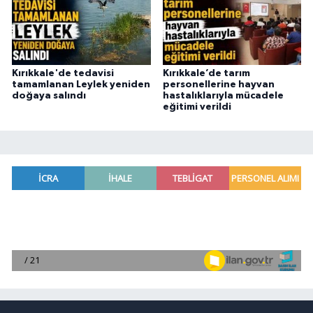
Kırıkkale'de tedavisi
Kırıkkale’de tarım
tamamlanan Leylek yeniden
personellerine hayvan
doğaya salındı
hastalıklarıyla mücadele
eğitimi verildi