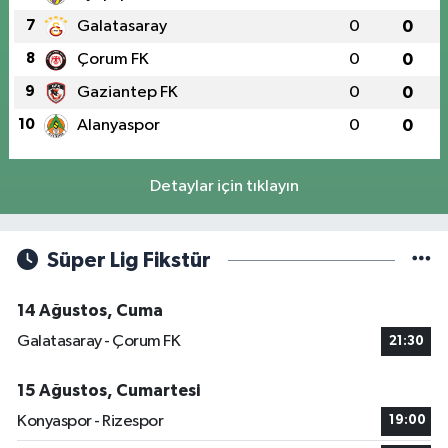
7
Galatasaray
0
0
8
Çorum FK
0
0
9
Gaziantep FK
0
0
10
Alanyaspor
0
0
Detaylar için tıklayın
Süper Lig Fikstür
14 Ağustos, Cuma
Galatasaray - Çorum FK
21:30
15 Ağustos, Cumartesi
Konyaspor - Rizespor
19:00