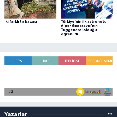
İki farklı tır kazası
Türkiye'nin ilk astronotu
Alper Gezeravcı'nın
Tuğgeneral olduğu
öğrenildi
Yazarlar