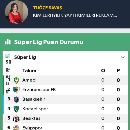
TUĞÇE SAVAŞ
KİMİLERİ İYİLİK YAPTI KİMİLERİ REKLAM...
Süper Lig Puan Durumu
Süper Lig
#
Takım
O
P
1
Amed
0
0
2
Erzurumspor FK
0
0
3
Başakşehir
0
0
4
Kocaelispor
0
0
5
Beşiktaş
0
0
6
Eyüpspor
0
0