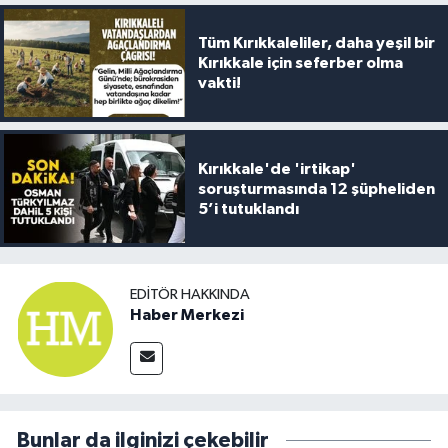
Tüm Kırıkkaleliler, daha yeşil bir
Kırıkkale için seferber olma
vakti!
Kırıkkale'de 'irtikap'
soruşturmasında 12 şüpheliden
5’i tutuklandı
EDITÖR HAKKINDA
Haber Merkezi
Bunlar da ilginizi çekebilir