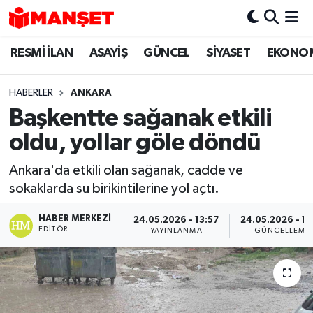
RESMİ İLAN
ASAYİŞ
GÜNCEL
SİYASET
EKONO
Hava Durumu
Trafik Durumu
HABERLER
ANKARA
Başkentte sağanak etkili
Süper Lig Puan Durumu ve Fikstür
oldu, yollar göle döndü
Tüm Manşetler
Ankara'da etkili olan sağanak, cadde ve
sokaklarda su birikintilerine yol açtı.
Son Dakika Haberleri
HABER MERKEZI
24.05.2026 - 13:57
24.05.2026 - 17
Haber Arşivi
EDITÖR
YAYINLANMA
GÜNCELLEME