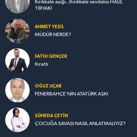
Kırıkkale aşığı...Kırıkkale sevdalısı HALİL
TİRYAKİ
AHMET YEŞİL
MÜDÜR NERDE?
FATIH GENÇER
Kıratlı
OĞUZ UÇAR
FENERBAHÇE’NİN ATATÜRK AŞKI
ŞÜHEDA ÇETİN
ÇOCUĞA SAVAŞI NASIL ANLATMALIYIZ?