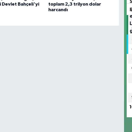
 Devlet Bahçeli'yi
toplam 2,3 trilyon dolar
harcandı
1