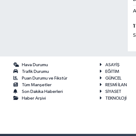
A
1
S
Hava Durumu
ASAYİŞ
Trafik Durumu
EĞİTİM
Puan Durumu ve Fikstür
GÜNCEL
Tüm Manşetler
RESMİ İLAN
Son Dakika Haberleri
SİYASET
Haber Arşivi
TEKNOLOJİ