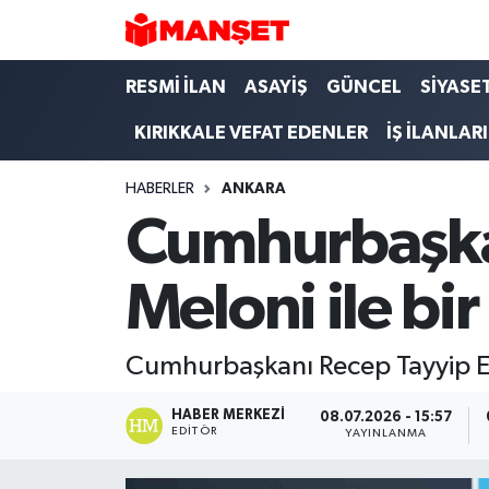
Hava Durumu
RESMİ İLAN
ASAYİŞ
GÜNCEL
SİYASE
KIRIKKALE VEFAT EDENLER
İŞ İLANLARI
Trafik Durumu
HABERLER
ANKARA
Süper Lig Puan Durumu ve Fikstür
Cumhurbaşkan
Tüm Manşetler
Meloni ile bir
Son Dakika Haberleri
Haber Arşivi
Cumhurbaşkanı Recep Tayyip Erd
HABER MERKEZI
08.07.2026 - 15:57
EDITÖR
YAYINLANMA