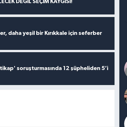
ECEK DEĞİL SEÇİM KAYGISI!
er, daha yeşil bir Kırıkkale için seferber
irtikap' soruşturmasında 12 şüpheliden 5’i