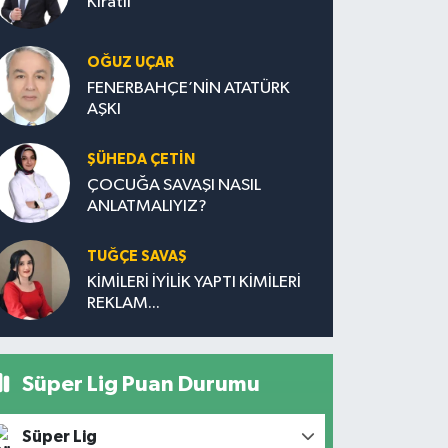
Kıratlı
OĞUZ UÇAR
FENERBAHÇE’NİN ATATÜRK
AŞKI
ŞÜHEDA ÇETİN
ÇOCUĞA SAVAŞI NASIL
ANLATMALIYIZ?
TUĞÇE SAVAŞ
KİMİLERİ İYİLİK YAPTI KİMİLERİ
REKLAM...
Süper Lig Puan Durumu
Süper Lig