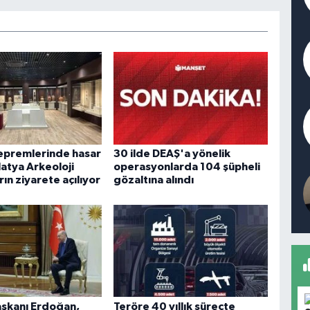
epremlerinde hasar
30 ilde DEAŞ'a yönelik
atya Arkeoloji
operasyonlarda 104 şüpheli
ın ziyarete açılıyor
gözaltına alındı
şkanı Erdoğan,
Teröre 40 yıllık süreçte