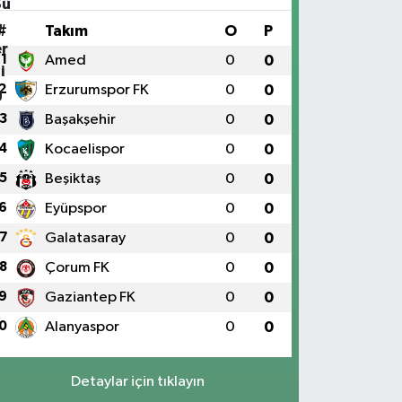
#
Takım
O
P
1
Amed
0
0
2
Erzurumspor FK
0
0
3
Başakşehir
0
0
4
Kocaelispor
0
0
5
Beşiktaş
0
0
6
Eyüpspor
0
0
7
Galatasaray
0
0
8
Çorum FK
0
0
9
Gaziantep FK
0
0
0
Alanyaspor
0
0
Detaylar için tıklayın