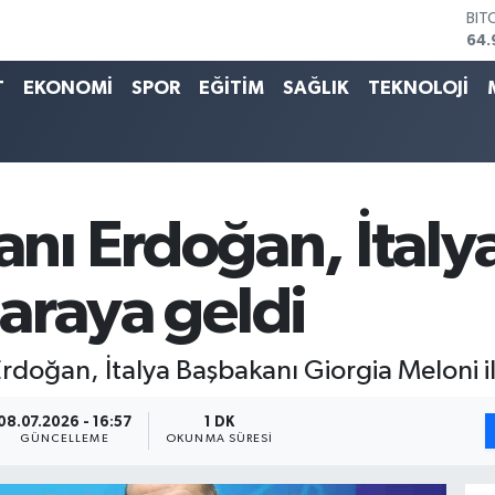
64.
DO
47,
EU
T
EKONOMİ
SPOR
EĞİTİM
SAĞLIK
TEKNOLOJİ
55,
STE
64,
GRA
666
BİS
ı Erdoğan, İtaly
13.
 araya geldi
oğan, İtalya Başbakanı Giorgia Meloni ile
08.07.2026 - 16:57
1 DK
GÜNCELLEME
OKUNMA SÜRESI