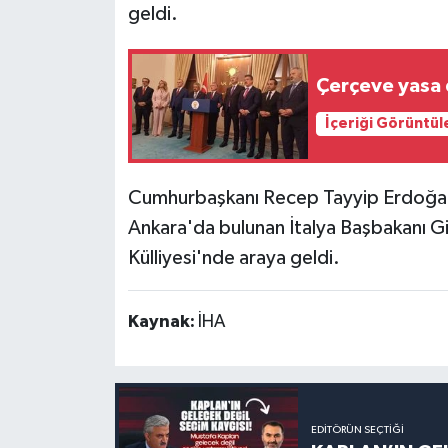
geldi.
Çerçeve yasa d
İçeriği Görüntül
Cumhurbaşkanı Recep Tayyip Erdoğan
Ankara'da bulunan İtalya Başbakanı Gi
Külliyesi'nde araya geldi.
Kaynak:
İHA
EDITÖRÜN SEÇTIĞI