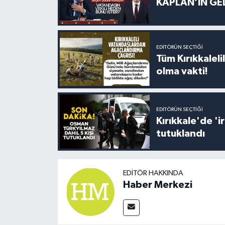
KAPLAN’IN GEL
EDITÖRÜN SEÇTIĞI
Tüm Kırıkkalelil
olma vakti!
EDITÖRÜN SEÇTIĞI
Kırıkkale'de '
tutuklandı
EDITÖR HAKKINDA
Haber Merkezi