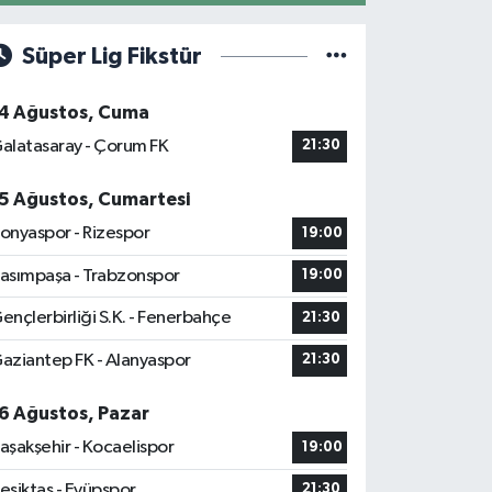
Süper Lig Fikstür
4 Ağustos, Cuma
alatasaray - Çorum FK
21:30
5 Ağustos, Cumartesi
onyaspor - Rizespor
19:00
asımpaşa - Trabzonspor
19:00
ençlerbirliği S.K. - Fenerbahçe
21:30
aziantep FK - Alanyaspor
21:30
6 Ağustos, Pazar
aşakşehir - Kocaelispor
19:00
eşiktaş - Eyüpspor
21:30