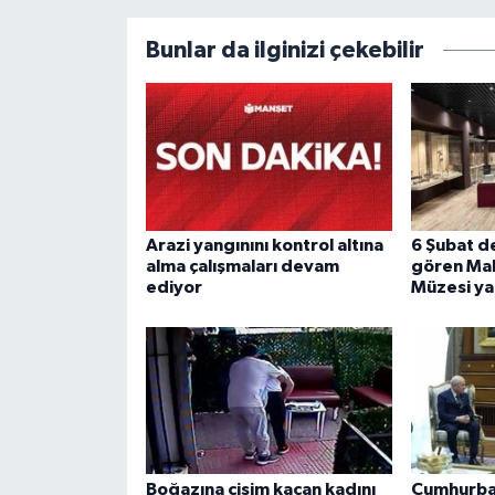
Bunlar da ilginizi çekebilir
Arazi yangınını kontrol altına
6 Şubat d
alma çalışmaları devam
gören Mal
ediyor
Müzesi yar
Boğazına cisim kaçan kadını
Cumhurba