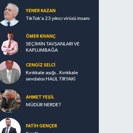
YENER KAZAN
TikTok’a 23 yıkıcı virüsü insanı
ÖMER KIVANÇ
SEÇİMİN TAVŞANLARI VE
KAPLUMBAĞA
CENGİZ SELCİ
Kırıkkale aşığı...Kırıkkale
sevdalısı HALİL TİRYAKİ
AHMET YEŞİL
MÜDÜR NERDE?
FATIH GENÇER