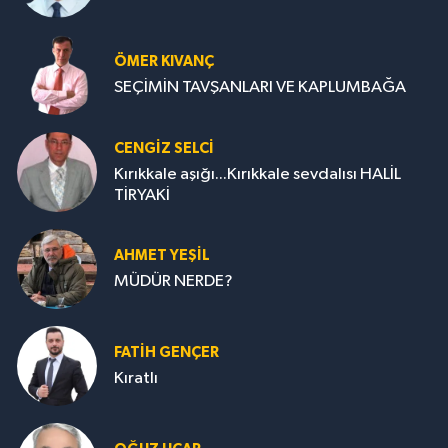
ÖMER KIVANÇ
SEÇİMİN TAVŞANLARI VE KAPLUMBAĞA
CENGİZ SELCİ
Kırıkkale aşığı...Kırıkkale sevdalısı HALİL
TİRYAKİ
AHMET YEŞİL
MÜDÜR NERDE?
FATIH GENÇER
Kıratlı