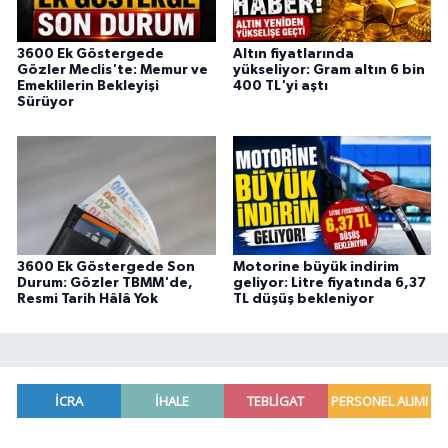
3600 Ek Göstergede
Altın fiyatlarında
Gözler Meclis'te: Memur ve
yükseliyor: Gram altın 6 bin
Emeklilerin Bekleyişi
400 TL'yi aştı
Sürüyor
3600 Ek Göstergede Son
Motorine büyük indirim
Durum: Gözler TBMM'de,
geliyor: Litre fiyatında 6,37
Resmi Tarih Hâlâ Yok
TL düşüş bekleniyor