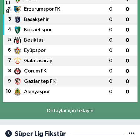
2
Erzurumspor FK
0
0
3
Başakşehir
0
0
4
Kocaelispor
0
0
5
Beşiktaş
0
0
6
Eyüpspor
0
0
7
Galatasaray
0
0
8
Çorum FK
0
0
9
Gaziantep FK
0
0
10
Alanyaspor
0
0
Detaylar için tıklayın
Süper Lig Fikstür