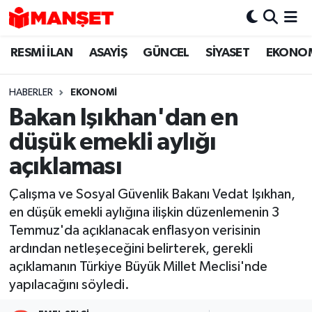
RESMİ İLAN
ASAYİŞ
GÜNCEL
SİYASET
EKONO
Hava Durumu
Trafik Durumu
HABERLER
EKONOMİ
Bakan Işıkhan'dan en
Süper Lig Puan Durumu ve Fikstür
düşük emekli aylığı
Tüm Manşetler
açıklaması
Çalışma ve Sosyal Güvenlik Bakanı Vedat Işıkhan,
Son Dakika Haberleri
en düşük emekli aylığına ilişkin düzenlemenin 3
Temmuz'da açıklanacak enflasyon verisinin
Haber Arşivi
ardından netleşeceğini belirterek, gerekli
açıklamanın Türkiye Büyük Millet Meclisi'nde
yapılacağını söyledi.