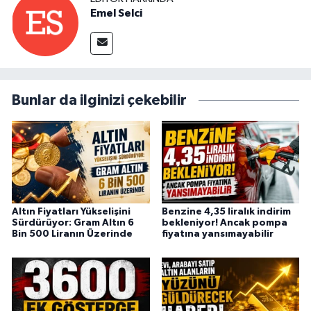
Emel Selci
Bunlar da ilginizi çekebilir
Altın Fiyatları Yükselişini
Benzine 4,35 liralık indirim
Sürdürüyor: Gram Altın 6
bekleniyor! Ancak pompa
Bin 500 Liranın Üzerinde
fiyatına yansımayabilir