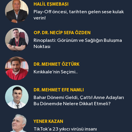
HALIL EŞMEBAŞI
Play-Off öncesi, tarihten gelen sese kulak
verin!
OP. DR. NECIP SEFA ÖZDEN
Rinoplasti: Görünüm ve Sağlığın Buluşma
Noktası
DR. MEHMET ÖZTÜRK
Kırıkkale’nin Seçimi..
DR. MEHMET EFE NAMLI
Bahar Dönemi Geldi, Çattı! Anne Adayları
Bu Dönemde Nelere Dikkat Etmeli?
YENER KAZAN
TikTok’a 23 yıkıcı virüsü insanı