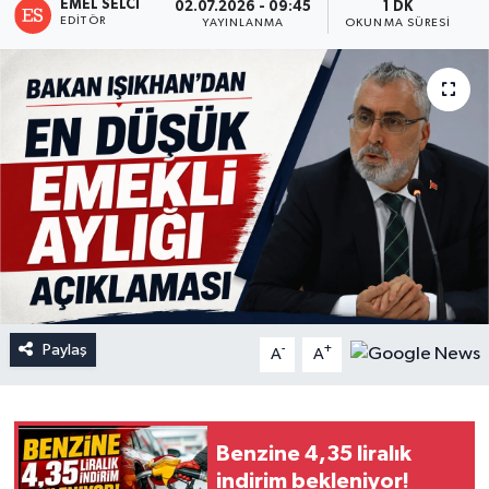
EMEL SELCI
02.07.2026 - 09:45
1 DK
EDITÖR
YAYINLANMA
OKUNMA SÜRESI
Paylaş
-
+
A
A
Benzine 4,35 liralık
indirim bekleniyor!