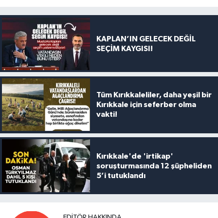
KAPLAN’IN GELECEK DEĞİL
SEÇİM KAYGISI!
Tüm Kırıkkaleliler, daha yeşil bir
Kırıkkale için seferber olma
vakti!
Kırıkkale'de 'irtikap'
soruşturmasında 12 şüpheliden
5’i tutuklandı
EDITÖR HAKKINDA