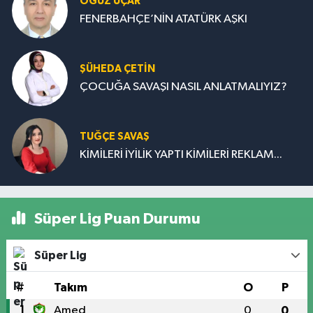
OĞUZ UÇAR
FENERBAHÇE’NİN ATATÜRK AŞKI
ŞÜHEDA ÇETİN
ÇOCUĞA SAVAŞI NASIL ANLATMALIYIZ?
TUĞÇE SAVAŞ
KİMİLERİ İYİLİK YAPTI KİMİLERİ REKLAM...
Süper Lig Puan Durumu
Süper Lig
#
Takım
O
P
1
Amed
0
0