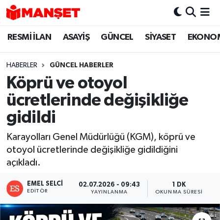
RESMİ İLAN
ASAYİŞ
GÜNCEL
SİYASET
EKONO
Hava Durumu
Trafik Durumu
HABERLER
GÜNCEL HABERLER
Köprü ve otoyol
Süper Lig Puan Durumu ve Fikstür
ücretlerinde değişikliğe
Tüm Manşetler
gidildi
Karayolları Genel Müdürlüğü (KGM), köprü ve
Son Dakika Haberleri
otoyol ücretlerinde değişikliğe gidildiğini
açıkladı.
Haber Arşivi
EMEL SELCI
02.07.2026 - 09:43
1 DK
EDITÖR
YAYINLANMA
OKUNMA SÜRESI