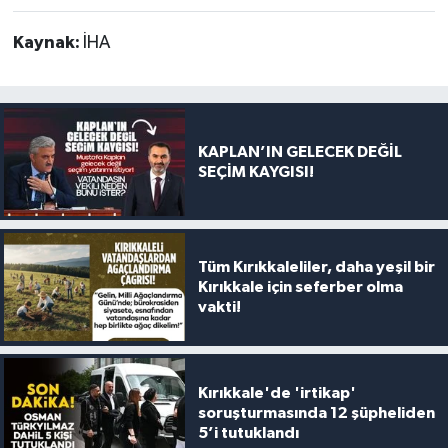
Kaynak:
İHA
KAPLAN’IN GELECEK DEĞİL
SEÇİM KAYGISI!
Tüm Kırıkkaleliler, daha yeşil bir
Kırıkkale için seferber olma
vakti!
Kırıkkale'de 'irtikap'
soruşturmasında 12 şüpheliden
5’i tutuklandı