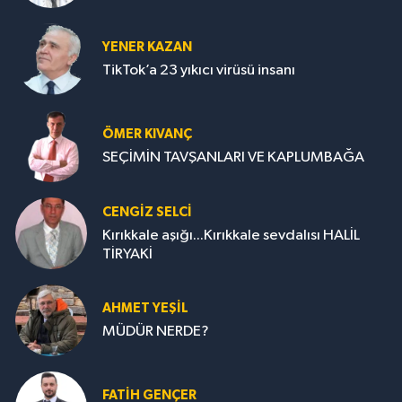
YENER KAZAN
TikTok’a 23 yıkıcı virüsü insanı
ÖMER KIVANÇ
SEÇİMİN TAVŞANLARI VE KAPLUMBAĞA
CENGİZ SELCİ
Kırıkkale aşığı...Kırıkkale sevdalısı HALİL
TİRYAKİ
AHMET YEŞİL
MÜDÜR NERDE?
FATIH GENÇER