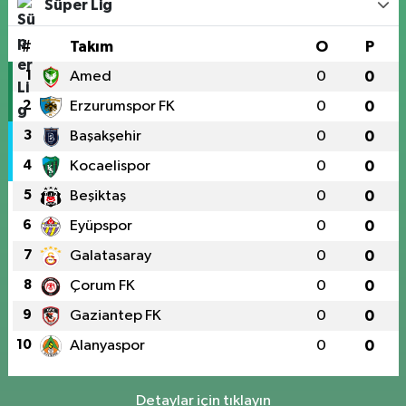
Süper Lig
#
Takım
O
P
1
Amed
0
0
2
Erzurumspor FK
0
0
3
Başakşehir
0
0
4
Kocaelispor
0
0
5
Beşiktaş
0
0
6
Eyüpspor
0
0
7
Galatasaray
0
0
8
Çorum FK
0
0
9
Gaziantep FK
0
0
10
Alanyaspor
0
0
Detaylar için tıklayın