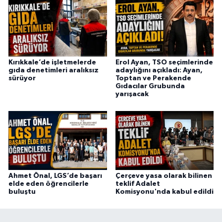
Kırıkkale’de işletmelerde
Erol Ayan, TSO seçimlerinde
gıda denetimleri aralıksız
adaylığını açıkladı: Ayan,
sürüyor
Toptan ve Perakende
Gıdacılar Grubunda
yarışacak
Ahmet Önal, LGS’de başarı
Çerçeve yasa olarak bilinen
elde eden öğrencilerle
teklif Adalet
buluştu
Komisyonu'nda kabul edildi