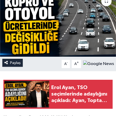
Paylaş
-
+
A
A
Erol Ayan, TSO
seçimlerinde adaylığını
açıkladı: Ayan, Toptan
ve Perakende Gıdacılar
Grubunda yarışacak