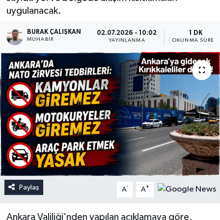
uygulanacak.
BURAK ÇALIŞKAN
02.07.2026 - 10:02
1 DK
MUHABIR
YAYINLANMA
OKUNMA SÜRESI
Paylaş
-
+
A
A
Ankara Valiliği'nden yapılan açıklamaya göre,