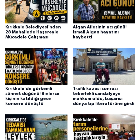
Kırıkkale Belediyesi’nden
Algan Ailesinin acı günü!
28 Mahallede Haşereyle
İsmail Algan hayatını
Mücadele Çalışması
kaybetti
Kırıkkale’de görkemli
Trafik kazası sonrası
sünnet düğünü! Binlerce
tekerlekli sandalyeye
kişinin katıldığı gece
mahkum oldu, başarısı
konsere dönüştü
dünya tıp literatürüne girdi