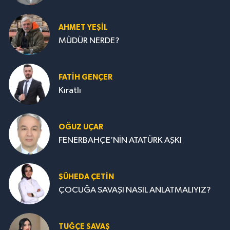
AHMET YEŞİL
MÜDÜR NERDE?
FATIH GENÇER
Kıratlı
OĞUZ UÇAR
FENERBAHÇE’NİN ATATÜRK AŞKI
ŞÜHEDA ÇETİN
ÇOCUĞA SAVAŞI NASIL ANLATMALIYIZ?
TUĞÇE SAVAŞ