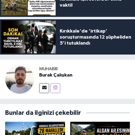
vakti!
Kırıkkale'de 'irtikap'
soruşturmasında 12 şüpheliden
5’i tutuklandı
MUHABIR
Burak Çalışkan
Bunlar da ilginizi çekebilir