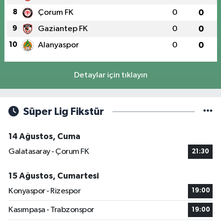
8
Çorum FK
0
0
9
Gaziantep FK
0
0
10
Alanyaspor
0
0
Detaylar için tıklayın
Süper Lig Fikstür
14 Ağustos, Cuma
Galatasaray - Çorum FK
21:30
15 Ağustos, Cumartesi
Konyaspor - Rizespor
19:00
Kasımpaşa - Trabzonspor
19:00