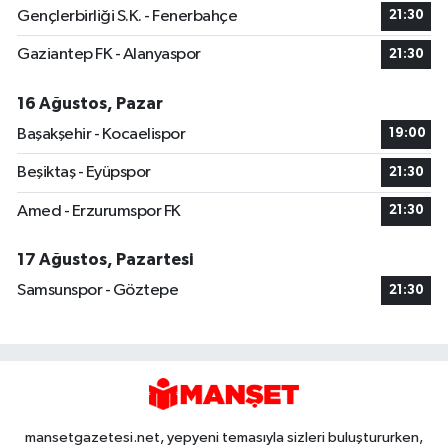
Gençlerbirliği S.K. - Fenerbahçe
21:30
Gaziantep FK - Alanyaspor
21:30
16 Ağustos, Pazar
Başakşehir - Kocaelispor
19:00
Beşiktaş - Eyüpspor
21:30
Amed - Erzurumspor FK
21:30
17 Ağustos, Pazartesi
Samsunspor - Göztepe
21:30
mansetgazetesi.net, yepyeni temasıyla sizleri buluştururken,