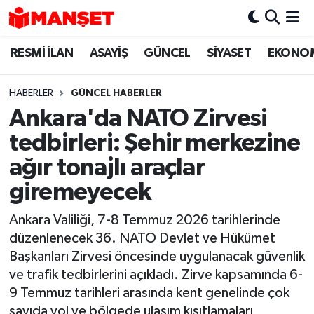
RESMİ İLAN
ASAYİŞ
GÜNCEL
SİYASET
EKONO
Hava Durumu
Trafik Durumu
HABERLER
GÜNCEL HABERLER
Ankara'da NATO Zirvesi
Süper Lig Puan Durumu ve Fikstür
tedbirleri: Şehir merkezine
Tüm Manşetler
ağır tonajlı araçlar
giremeyecek
Son Dakika Haberleri
Ankara Valiliği, 7-8 Temmuz 2026 tarihlerinde
Haber Arşivi
düzenlenecek 36. NATO Devlet ve Hükümet
Başkanları Zirvesi öncesinde uygulanacak güvenlik
ve trafik tedbirlerini açıkladı. Zirve kapsamında 6-
9 Temmuz tarihleri arasında kent genelinde çok
sayıda yol ve bölgede ulaşım kısıtlamaları