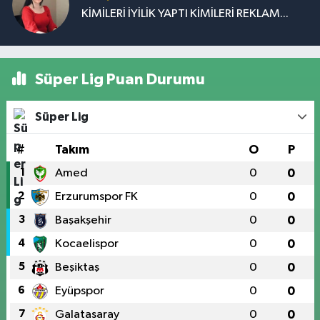
KİMİLERİ İYİLİK YAPTI KİMİLERİ REKLAM...
Süper Lig Puan Durumu
Süper Lig
#
Takım
O
P
1
Amed
0
0
2
Erzurumspor FK
0
0
3
Başakşehir
0
0
4
Kocaelispor
0
0
5
Beşiktaş
0
0
6
Eyüpspor
0
0
7
Galatasaray
0
0