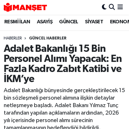
RESMİ İLAN
ASAYİŞ
GÜNCEL
SİYASET
EKONO
Hava Durumu
Trafik Durumu
HABERLER
GÜNCEL HABERLER
Adalet Bakanlığı 15 Bin
Süper Lig Puan Durumu ve Fikstür
Personel Alımı Yapacak: En
Tüm Manşetler
Fazla Kadro Zabıt Katibi ve
İKM’ye
Son Dakika Haberleri
Adalet Bakanlığı bünyesinde gerçekleştirilecek 15
Haber Arşivi
bin sözleşmeli personel alımına ilişkin detaylar
netleşmeye başladı. Adalet Bakanı Yılmaz Tunç
tarafından yapılan açıklamaların ardından, 2026
yılı içerisinde personel alımı sürecinin
tamamlanmasının hedeflendiği bildirildi.