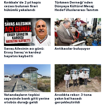
Kırıkkale’de 2 yıl hapis
Türkmen Derneği'nden
cezası bulunan firari
Dünyaya Kültürel Mesaj:
hükümlü yakalandı
Hedef Uluslararası Tanıtım
Savaş Ailesinin acı günü:
Antikacılar buluşuyor
Ersoy Savaş'ın kardeşi
hayatını kaybetti
Vatandaşların tepkisi
Arıcılıkta rekor: 3 tona
sayesinde bank gitti yerine
yakın bal hasadı
otobüs durağı geldi
gerçekleştirildi