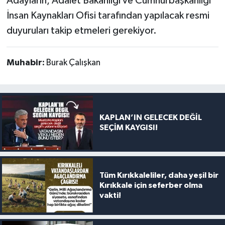
Adayların, Adalet Bakanlığı ve Cumhurbaşkanlığı
İnsan Kaynakları Ofisi tarafından yapılacak resmi
duyuruları takip etmeleri gerekiyor.
Muhabir:
Burak Çalışkan
KAPLAN’IN GELECEK DEĞİL
SEÇİM KAYGISI!
Tüm Kırıkkaleliler, daha yeşil bir
Kırıkkale için seferber olma
vakti!