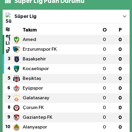
Süper Lig Puan Durumu
Süper Lig
#
Takım
O
P
1
Amed
0
0
2
Erzurumspor FK
0
0
3
Başakşehir
0
0
4
Kocaelispor
0
0
5
Beşiktaş
0
0
6
Eyüpspor
0
0
7
Galatasaray
0
0
8
Çorum FK
0
0
9
Gaziantep FK
0
0
10
Alanyaspor
0
0