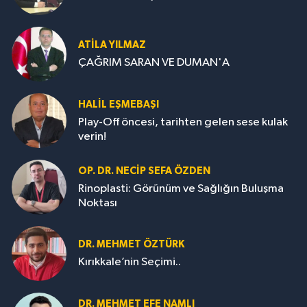
ATILA YILMAZ
ÇAĞRIM SARAN VE DUMAN'A
HALIL EŞMEBAŞI
Play-Off öncesi, tarihten gelen sese kulak
verin!
OP. DR. NECIP SEFA ÖZDEN
Rinoplasti: Görünüm ve Sağlığın Buluşma
Noktası
DR. MEHMET ÖZTÜRK
Kırıkkale’nin Seçimi..
DR. MEHMET EFE NAMLI